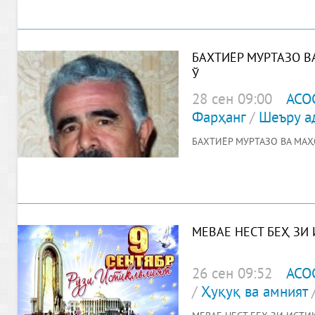
БАХТИЁР МУРТАЗО В
Ў
28 сен 09:00
АСО
Фарҳанг
/
Шеъру а
БАХТИЁР МУРТАЗО ВА МАҲ
МЕВАЕ НЕСТ БЕҲ ЗИ
26 сен 09:52
АСО
/
Ҳуқуқ ва амният