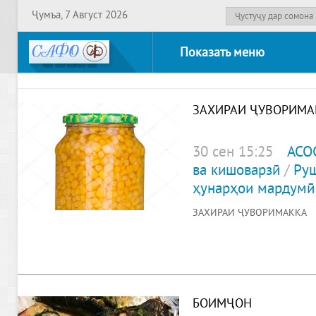
Ҷумъа, 7 Август 2026
Показать меню
ЗАХИРАИ ҶУВОРИМА
30 сен 15:25
АСО
ва кишоварзӣ
/
Руш
ҳунарҳои мардумӣ
ЗАХИРАИ ҶУВОРИМАККА
БОИМҶОН