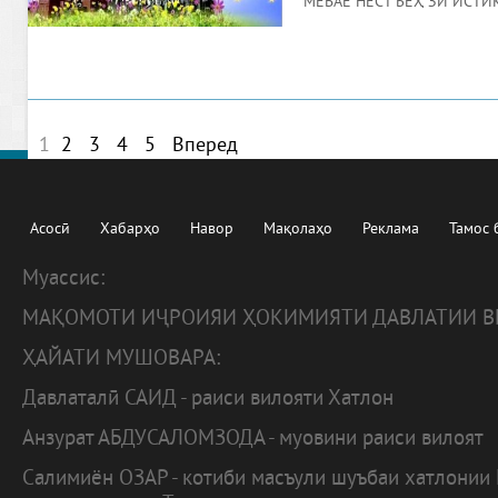
МЕВАЕ НЕСТ БЕҲ ЗИ ИСТИ
1
2
3
4
5
Вперед
Асосӣ
Хабарҳо
Навор
Мақолаҳо
Реклама
Тамос 
Муассис:
МАҚОМОТИ ИҶРОИЯИ ҲОКИМИЯТИ ДАВЛАТИИ В
ҲАЙАТИ МУШОВАРА:
Давлаталӣ САИД - раиси вилояти Хатлон
Анзурат АБДУСАЛОМЗОДА - муовини раиси вилоят
Салимиён ОЗАР - котиби масъули шуъбаи хатлонии