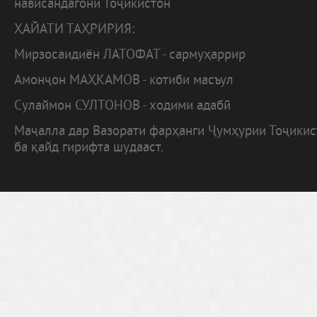
нависандагони Тоҷикистон
ҲАЙАТИ ТАҲРИРИЯ:
Мирзосаидиён ЛАТОФАТ - сармуҳаррир
Амонҷон МАҲКАМОВ - котиби масъул
Сулаймон СУЛТОНОВ - ходими адабӣ
Маҷалла дар Вазорати фарҳанги Ҷумҳурии Тоҷики
ба қайд гирифта шудааст.