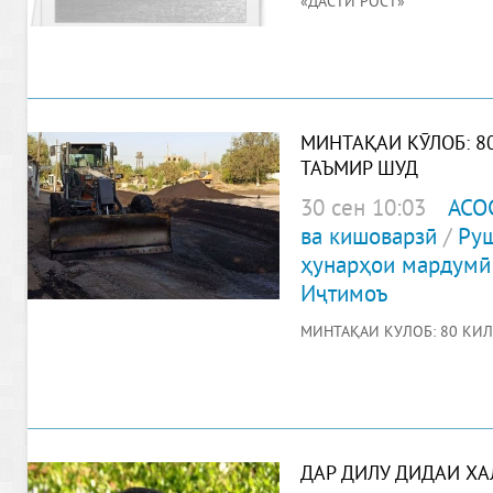
«ДАСТИ РОСТ»
МИНТАҚАИ КӮЛОБ: 8
ТАЪМИР ШУД
30 сен 10:03
АСО
ва кишоварзӣ
/
Руш
ҳунарҳои мардумӣ
Иҷтимоъ
МИНТАҚАИ КӮЛОБ: 80 КИ
ДАР ДИЛУ ДИДАИ ХА