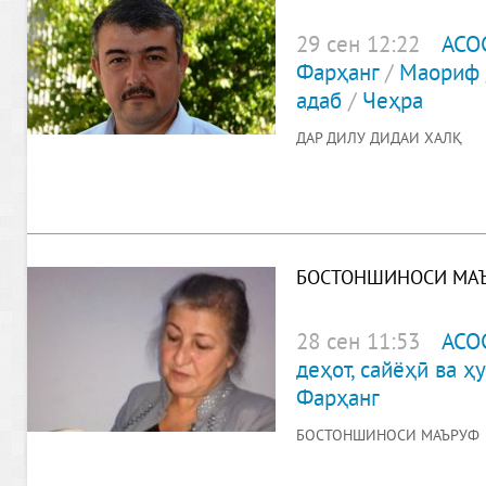
29 сен 12:22
АСО
Фарҳанг
/
Маориф
адаб
/
Чеҳра
ДАР ДИЛУ ДИДАИ ХАЛҚ
БОСТОНШИНОСИ МА
28 сен 11:53
АСО
деҳот, сайёҳӣ ва 
Фарҳанг
БОСТОНШИНОСИ МАЪРУФ