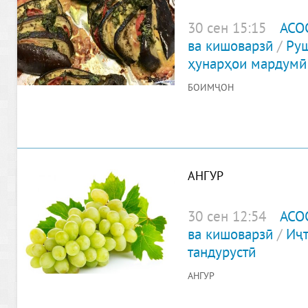
30 сен 15:15
АСО
ва кишоварзӣ
/
Руш
ҳунарҳои мардумӣ
БОИМҶОН
АНГУР
30 сен 12:54
АСО
ва кишоварзӣ
/
Иҷ
тандурустӣ
АНГУР