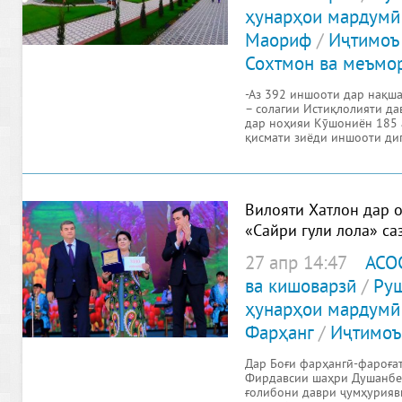
ҳунарҳои мардумӣ
Маориф
/
Иҷтимоъ
Сохтмон ва меъмо
-Аз 392 иншооти дар нақш
– солагии Истиқлолияти да
дар ноҳияи Кӯшониён 185 а
қисмати зиёди иншооти ди
Вилояти Хатлон дар 
«Сайри гули лола» с
гардид
27 апр 14:47
АСО
ва кишоварзӣ
/
Руш
ҳунарҳои мардумӣ
Фарҳанг
/
Иҷтимоъ
Дар Боғи фарҳангӣ-фароға
Фирдавсии шаҳри Душанбе
ғолибони даври ҷумҳурияв