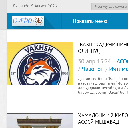
Якшанбе, 9 Август 2026
Показать меню
“ВАХШ” САДРНИШИН
ОЛӢ ШУД
30 апр 15:24
АСО
/
Ҷавонон
/
Иҷтим
Дастаи футболи “Вахш”-и ш
навбатиаш бар тими “Иста
дар ҷадвали мусобиқоти Ли
баромад. Бозии “Вахш” бо 
ҲАМАДОНӢ. 12 КИЛО
АСОСӢ МЕШАВАД