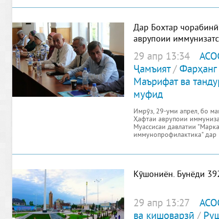
Дар Бохтар чорабинӣ
аврупоии иммунизатс
29 апр 13:34
АСО
Ҷамъият
/
Фарҳанг
Маърифат ва танду
муфид
Имрӯз, 29-уми апрел, бо м
Ҳафтаи аврупоии иммуниза
Муассисаи давлатии "Марк
иммунопрофилактика" дар 
баргузор шуд.
Кӯшониён. Бунёди 39
29 апр 13:27
АСО
ва кишоварзӣ
/
Руш