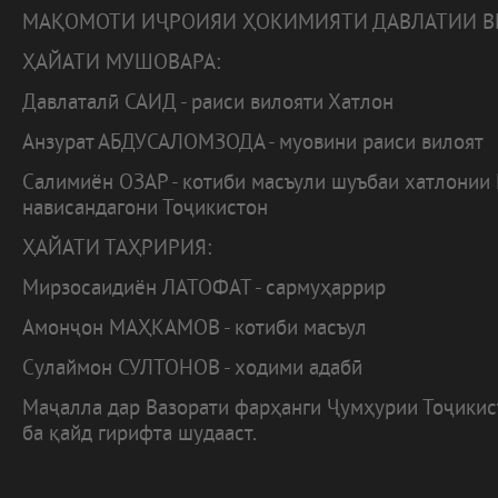
МАҚОМОТИ ИҶРОИЯИ ҲОКИМИЯТИ ДАВЛАТИИ В
ҲАЙАТИ МУШОВАРА:
Давлаталӣ САИД - раиси вилояти Хатлон
Анзурат АБДУСАЛОМЗОДА - муовини раиси вилоят
Салимиён ОЗАР - котиби масъули шуъбаи хатлонии
нависандагони Тоҷикистон
ҲАЙАТИ ТАҲРИРИЯ:
Мирзосаидиён ЛАТОФАТ - сармуҳаррир
Амонҷон МАҲКАМОВ - котиби масъул
Сулаймон СУЛТОНОВ - ходими адабӣ
Маҷалла дар Вазорати фарҳанги Ҷумҳурии Тоҷики
ба қайд гирифта шудааст.