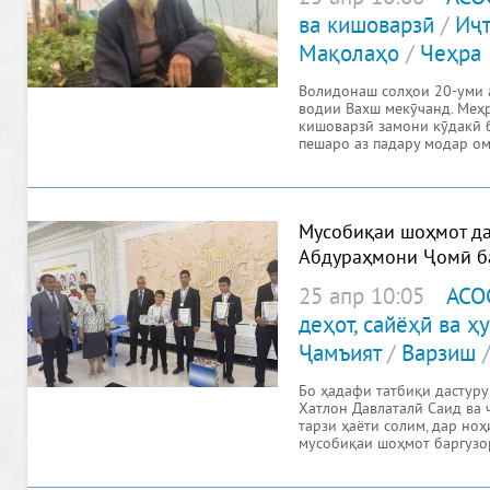
ва кишоварзӣ
/
Иҷ
Мақолаҳо
/
Чеҳра
Волидонаш солҳои 20-уми 
водии Вахш мекӯчанд. Меҳр
кишоварзӣ замони кӯдакӣ б
пешаро аз падару модар ом
ки замони
Мусобиқаи шоҳмот д
Абдураҳмони Ҷомӣ б
25 апр 10:05
АСО
деҳот, сайёҳӣ ва 
Ҷамъият
/
Варзиш
Бо ҳадафи татбиқи дастуру
Хатлон Давлаталӣ Саид ва 
тарзи ҳаёти солим, дар н
мусобиқаи шоҳмот баргузо