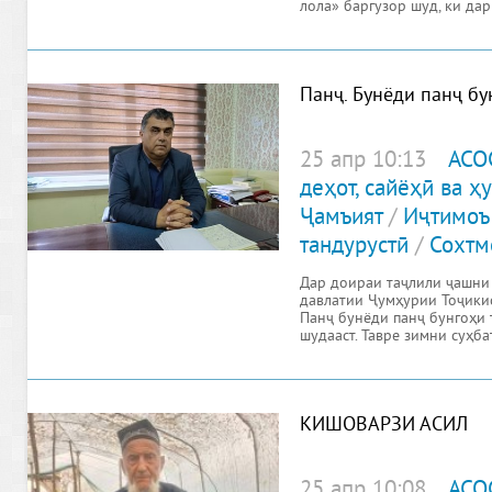
лола» баргузор шуд, ки да
натиҷаҳои
Панҷ. Бунёди панҷ бу
25 апр 10:13
АСО
деҳот, сайёҳӣ ва 
Ҷамъият
/
Иҷтимоъ
тандурустӣ
/
Сохтм
Дар доираи таҷлили ҷашни 
давлатии Ҷумҳурии Тоҷикис
Панҷ бунёди панҷ бунгоҳи 
шудааст. Тавре зимни суҳб
КИШОВАРЗИ АСИЛ
25 апр 10:08
АСО