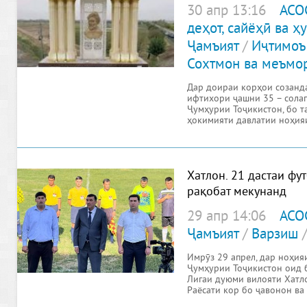
30 апр 13:16
АСО
деҳот, сайёҳӣ ва 
Ҷамъият
/
Иҷтимоъ
Сохтмон ва меъмо
Дар доираи корҳои созанд
ифтихори ҷашни 35 – сола
Ҷумҳурии Тоҷикистон, бо 
ҳокимияти давлатии ноҳия
ва
Хатлон. 21 дастаи фу
рақобат мекунанд
29 апр 14:06
АСО
Ҷамъият
/
Варзиш
Имрӯз 29 апрел, дар ноҳи
Ҷумҳурии Тоҷикистон оид 
Лигаи дуюми вилояти Хатлон
Раёсати кор бо ҷавонон ва