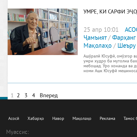
УМРЕ, КИ САРФИ ЭҶ
25 апр 10:01
АСО
Ҷамъият
/
Фарҳанг
Мақолаҳо
/
Шеъру 
Ашӯралӣ Юсуфӣ, омӯзгор в
умри худро ба мутолиа бах
мебошад. Ӯро хонанда ва д
номи Ашк Юсуфӣ мешиноса
фарзандҳои
1
2
3
4
Вперед
Асосӣ
Хабарҳо
Навор
Мақолаҳо
Реклама
Тамос 
Муассис: