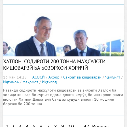
ХАТЛОН: СОДИРОТИ 200 ТОННА МАҲСУЛОТИ
КИШОВАРЗӢ БА БОЗОРҲОИ ХОРИҶӢ
13 май 14:28
АСОСӢ
/
Ахбор
/
Саноат ва кишоварзӣ
/
Ҷамъият
/
Иҷтимоъ
/
Мақомот
/
Иқтисод
Раванди содироти маҳсулоти кишоварзӣ аз вилояти Хатлон ба
хориҷи кишвар бо суръат идома дошта, имрӯз, бо иштироки раиси
вилояти Хатлон Давлаталӣ Саид аз ҳудуди вилоят 10 мошини
боркаш бо 200 тонна