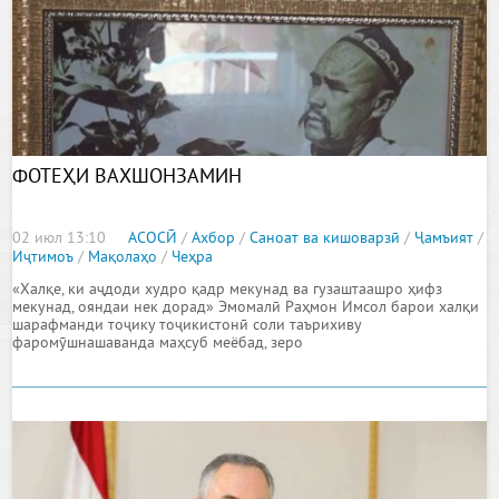
ФОТЕҲИ ВАХШОНЗАМИН
02 июл 13:10
АСОСӢ
/
Ахбор
/
Саноат ва кишоварзӣ
/
Ҷамъият
/
Иҷтимоъ
/
Мақолаҳо
/
Чеҳра
«Халқе, ки аҷдоди худро қадр мекунад ва гузаштаашро ҳифз
мекунад, ояндаи нек дорад» Эмомалӣ Раҳмон Имсол барои халқи
шарафманди тоҷику тоҷикистонӣ соли таърихиву
фаромӯшнашаванда маҳсуб меёбад, зеро