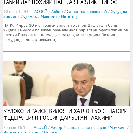
ТАБИӢ ДАР НОҲИЯИ ПАНҶ АЗ НАЗДИК ШИНОС
ШУДАНД
10 июн 12:43
АСОСӢ
/
Ахбор
/
Саноат ва кишоварзӣ
/
Ҳуқуқ ва
амният
/
Иҷтимоъ
/
Мақомот
/
Иқтисод
ПАНҶ. Имрӯз, 10 июн, раиси вилояти Хатлон Давлаталӣ Саид
ҷиҳати шиносоӣ бо вазъи баамаломада бар асари офати табиӣ ба
ноҳияи Панҷ сафар намуда, аз маҳалҳои зарардида боздид
намуданд. Ёдовар мешавем,
МУЛОҚОТИ РАИСИ ВИЛОЯТИ ХАТЛОН БО СЕНАТОРИ
ФЕДЕРАТСИЯИ РОССИЯ ДАР БОРАИ ТАҲКИМИ
ҲАМКОРИҲОИ БАЙНИМИНТАҚАВӢ
23 май 16:15
АСОСӢ
/
Ахбор
/
Саноат ва кишоварзӣ
/
Ҷамъият
/
Иҷтимоъ
/
Мақомот
/
Иқтисод