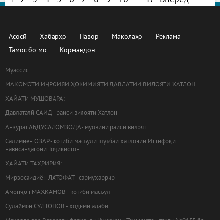
1
2
3
4
5
6
7
8
9
10
...
47
Вперед
Асосӣ
Хабарҳо
Навор
Мақолаҳо
Реклама
Тамос бо мо
Кормандон
Муассис:
МАҚОМОТИ ИҶРОИЯИ ҲОКИМИЯТИ ДАВЛАТИИ ВИЛОЯТИ ХАТЛОН
ҲАЙАТИ МУШОВАРА:
Давлаталӣ САИД - раиси вилояти Хатлон
Анзурат АБДУСАЛОМЗОДА - муовини раиси вилоят
Салимиён ОЗАР - котиби масъули шуъбаи хатлонии Иттифоқи
нависандагони Тоҷикистон
ҲАЙАТИ ТАҲРИРИЯ:
Мирзосаидиён ЛАТОФАТ - сармуҳаррир
Амонҷон МАҲКАМОВ - котиби масъул
Сулаймон СУЛТОНОВ - ходими адабӣ