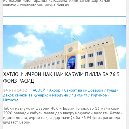
истеҳсолӣ ноил гардида истодаанд. Айни замон дар ҳамаи
шаклҳои хоҷагидории ноҳия беш аз
ХАТЛОН: ИҶРОИ НАҚШАИ ҚАБУЛИ ПИЛЛА БА 76,9
ФОИЗ РАСИД
14 май 14:32
АСОСӢ
/
Ахбор
/
Саноат ва кишоварзӣ
/
Рушди
деҳот, сайёҳӣ ва ҳунарҳои мардумӣ
/
Ҷамъият
/
Иҷтимоъ
/
Иқтисод
Тибқи маълумоти фаврии ҶСК «Пиллаи Тоҷик», то 13 майи соли
2026 раванди қабули пилла дар шаҳру ноҳияҳои вилояти Хатлон
идома дошта, иҷрои нақша дар маҷмӯъ ба 76,94 фоиз расонида
шудааст. Барои