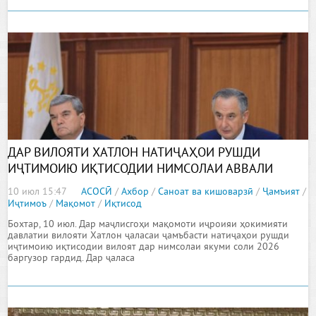
ДАР ВИЛОЯТИ ХАТЛОН НАТИҶАҲОИ РУШДИ
ИҶТИМОИЮ ИҚТИСОДИИ НИМСОЛАИ АВВАЛИ
СОЛИ 2026 ҶАМЪБАСТ ГАРДИДАНД
10 июл 15:47
АСОСӢ
/
Ахбор
/
Саноат ва кишоварзӣ
/
Ҷамъият
/
Иҷтимоъ
/
Мақомот
/
Иқтисод
Бохтар, 10 июл. Дар маҷлисгоҳи мақомоти иҷроияи ҳокимияти
давлатии вилояти Хатлон ҷаласаи ҷамъбасти натиҷаҳои рушди
иҷтимоию иқтисодии вилоят дар нимсолаи якуми соли 2026
баргузор гардид. Дар ҷаласа