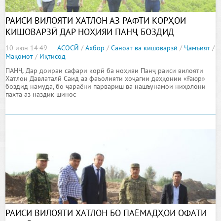
РАИСИ ВИЛОЯТИ ХАТЛОН АЗ РАФТИ КОРҲОИ
КИШОВАРЗӢ ДАР НОҲИЯИ ПАНҶ БОЗДИД
НАМУДАНД
10 июн 14:49
АСОСӢ
/
Ахбор
/
Саноат ва кишоварзӣ
/
Ҷамъият
/
Мақомот
/
Иқтисод
ПАНҶ. Дар доираи сафари корӣ ба ноҳияи Панҷ раиси вилояти
Хатлон Давлаталӣ Саид аз фаъолияти хоҷагии деҳқонии «Ғаюр»
боздид намуда, бо ҷараёни парвариш ва нашъунамои ниҳолони
пахта аз наздик шинос
РАИСИ ВИЛОЯТИ ХАТЛОН БО ПАЁМАДҲОИ ОФАТИ