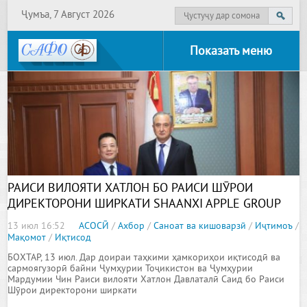
Ҷумъа, 7 Август 2026
Показать меню
РАИСИ ВИЛОЯТИ ХАТЛОН БО РАИСИ ШӮРОИ
ДИРЕКТОРОНИ ШИРКАТИ SHAANXI APPLE GROUP
CO., LTD. МАСЪАЛАҲОИ РУШДИ ҲАМКОРИҲОИ
13 июл 16:52
АСОСӢ
/
Ахбор
/
Саноат ва кишоварзӣ
/
Иҷтимоъ
/
САРМОЯГУЗОРӢ ВА БОҒДОРИРО БАРРАСӢ КАРДАНД
Мақомот
/
Иқтисод
БОХТАР, 13 июл. Дар доираи таҳкими ҳамкориҳои иқтисодӣ ва
сармоягузорӣ байни Ҷумҳурии Тоҷикистон ва Ҷумҳурии
Мардумии Чин Раиси вилояти Хатлон Давлаталӣ Саид бо Раиси
Шӯрои директорони ширкати