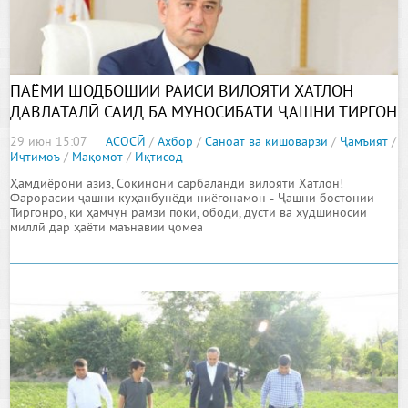
ПАЁМИ ШОДБОШИИ РАИСИ ВИЛОЯТИ ХАТЛОН
ДАВЛАТАЛӢ САИД БА МУНОСИБАТИ ҶАШНИ ТИРГОН
29 июн 15:07
АСОСӢ
/
Ахбор
/
Саноат ва кишоварзӣ
/
Ҷамъият
/
Иҷтимоъ
/
Мақомот
/
Иқтисод
Ҳамдиёрони азиз, Сокинони сарбаланди вилояти Хатлон!
Фарорасии ҷашни куҳанбунёди ниёгонамон ˗ Ҷашни бостонии
Тиргонро, ки ҳамчун рамзи покӣ, ободӣ, дӯстӣ ва худшиносии
миллӣ дар ҳаёти маънавии ҷомеа