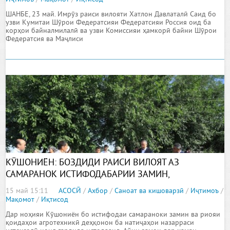
ШАНБЕ, 23 май. Имрӯз раиси вилояти Хатлон Давлаталӣ Саид бо
узви Кумитаи Шӯрои Федератсияи Федератсияи Россия оид ба
корҳои байналмилалӣ ва узви Комиссияи ҳамкорӣ байни Шӯрои
Федератсия ва Маҷлиси
КӮШОНИЁН: БОЗДИДИ РАИСИ ВИЛОЯТ АЗ
САМАРАНОК ИСТИФОДАБАРИИ ЗАМИН,
ҶАМЪОВАРИИ ҲОСИЛИ КАРТОШКА ВА
15 май 15:11
АСОСӢ
/
Ахбор
/
Саноат ва кишоварзӣ
/
Иҷтимоъ
/
НАШЪУНАМОИ ПАХТА ДАР ХОҶАГИИ ДЕҲҚОНИИ
Мақомот
/
Иқтисод
«БОРБАД»
Дар ноҳияи Кӯшониён бо истифодаи самараноки замин ва риояи
қоидаҳои агротехникӣ деҳқонон ба натиҷаҳои назарраси