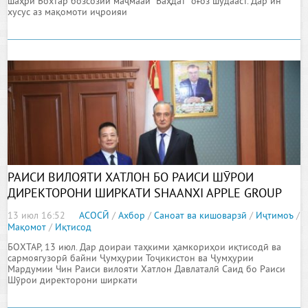
шаҳри Бохтар бозсозии маҷмааи “Ваҳдат” оғоз шудааст. Дар ин
хусус аз мақомоти иҷроияи
РАИСИ ВИЛОЯТИ ХАТЛОН БО РАИСИ ШӮРОИ
ДИРЕКТОРОНИ ШИРКАТИ SHAANXI APPLE GROUP
CO., LTD. МАСЪАЛАҲОИ РУШДИ ҲАМКОРИҲОИ
13 июл 16:52
АСОСӢ
/
Ахбор
/
Саноат ва кишоварзӣ
/
Иҷтимоъ
/
САРМОЯГУЗОРӢ ВА БОҒДОРИРО БАРРАСӢ КАРДАНД
Мақомот
/
Иқтисод
БОХТАР, 13 июл. Дар доираи таҳкими ҳамкориҳои иқтисодӣ ва
сармоягузорӣ байни Ҷумҳурии Тоҷикистон ва Ҷумҳурии
Мардумии Чин Раиси вилояти Хатлон Давлаталӣ Саид бо Раиси
Шӯрои директорони ширкати