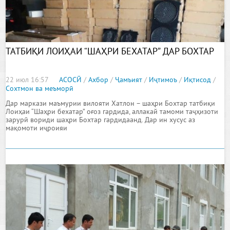
ТАТБИҚИ ЛОИҲАИ “ШАҲРИ БЕХАТАР” ДАР БОХТАР
22 июл 16:57
АСОСӢ
/
Ахбор
/
Ҷамъият
/
Иҷтимоъ
/
Иқтисод
/
Сохтмон ва меъморӣ
Дар маркази маъмурии вилояти Хатлон – шаҳри Бохтар татбиқи
Лоиҳаи “Шаҳри бехатар” оғоз гардида, аллакай тамоми таҷҳизоти
зарурӣ вориди шаҳри Бохтар гардидаанд. Дар ин хусус аз
мақомоти иҷроияи