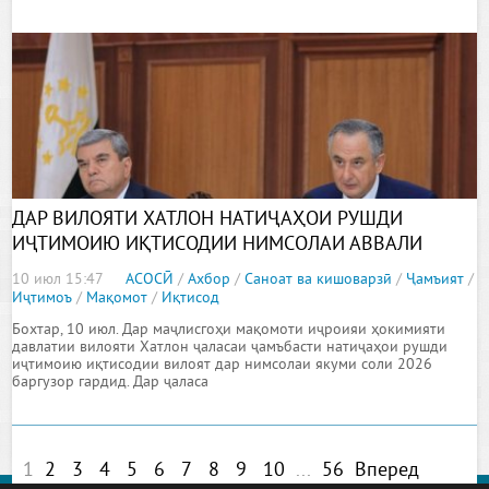
ДАР ВИЛОЯТИ ХАТЛОН НАТИҶАҲОИ РУШДИ
ИҶТИМОИЮ ИҚТИСОДИИ НИМСОЛАИ АВВАЛИ
СОЛИ 2026 ҶАМЪБАСТ ГАРДИДАНД
10 июл 15:47
АСОСӢ
/
Ахбор
/
Саноат ва кишоварзӣ
/
Ҷамъият
/
Иҷтимоъ
/
Мақомот
/
Иқтисод
Бохтар, 10 июл. Дар маҷлисгоҳи мақомоти иҷроияи ҳокимияти
давлатии вилояти Хатлон ҷаласаи ҷамъбасти натиҷаҳои рушди
иҷтимоию иқтисодии вилоят дар нимсолаи якуми соли 2026
баргузор гардид. Дар ҷаласа
1
2
3
4
5
6
7
8
9
10
...
56
Вперед