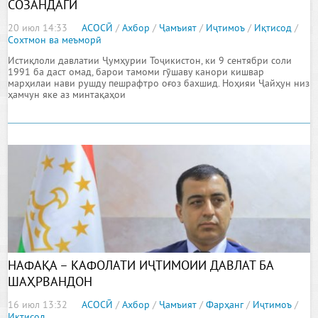
СОЗАНДАГӢ
20 июл 14:33
АСОСӢ
/
Ахбор
/
Ҷамъият
/
Иҷтимоъ
/
Иқтисод
/
Сохтмон ва меъморӣ
Истиқлоли давлатии Ҷумҳурии Тоҷикистон, ки 9 сентябри соли
1991 ба даст омад, барои тамоми гӯшаву канори кишвар
марҳилаи нави рушду пешрафтро оғоз бахшид. Ноҳияи Ҷайҳун низ
ҳамчун яке аз минтақаҳои
НАФАҚА – КАФОЛАТИ ИҶТИМОИИ ДАВЛАТ БА
ШАҲРВАНДОН
16 июл 13:32
АСОСӢ
/
Ахбор
/
Ҷамъият
/
Фарҳанг
/
Иҷтимоъ
/
Иқтисод