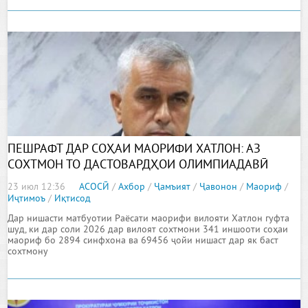
ПЕШРАФТ ДАР СОҲАИ МАОРИФИ ХАТЛОН: АЗ
СОХТМОН ТО ДАСТОВАРДҲОИ ОЛИМПИАДАВӢ
23 июл 12:36
АСОСӢ
/
Ахбор
/
Ҷамъият
/
Ҷавонон
/
Маориф
/
Иҷтимоъ
/
Иқтисод
Дар нишасти матбуотии Раёсати маорифи вилояти Хатлон гуфта
шуд, ки дар соли 2026 дар вилоят сохтмони 341 иншооти соҳаи
маориф бо 2894 синфхона ва 69456 ҷойи нишаст дар як баст
сохтмону