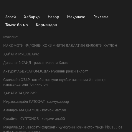
Асосӣ
Хабарҳо
Навор
Мақолаҳо
Реклама
Тамос бо мо
Кормандон
Муассис:
МАҚОМОТИ ИҶРОИЯИ ҲОКИМИЯТИ ДАВЛАТИИ ВИЛОЯТИ ХАТЛОН
ҲАЙАТИ МУШОВАРА:
Давлаталӣ САИД - раиси вилояти Хатлон
Анзурат АБДУСАЛОМЗОДА - муовини раиси вилоят
Салимиён ОЗАР - котиби масъули шуъбаи хатлонии Иттифоқи
нависандагони Тоҷикистон
ҲАЙАТИ ТАҲРИРИЯ:
Мирзосаидиён ЛАТОФАТ - сармуҳаррир
Амонҷон МАҲКАМОВ - котиби масъул
Сулаймон СУЛТОНОВ - ходими адабӣ
Маҷалла дар Вазорати фарҳанги Ҷумҳурии Тоҷикистон таҳти №0155 ба