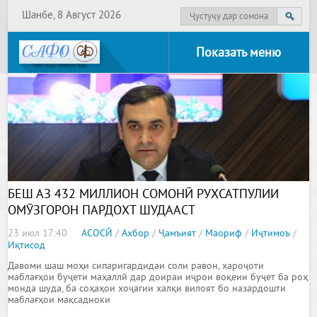
Шанбе, 8 Август 2026
Показать меню
БЕШ АЗ 432 МИЛЛИОН СОМОНӢ РУХСАТПУЛИИ
ОМӮЗГОРОН ПАРДОХТ ШУДААСТ
23 июл 17:40
АСОСӢ
/
Ахбор
/
Ҷамъият
/
Маориф
/
Иҷтимоъ
/
Иқтисод
Давоми шаш моҳи сипаригардидаи соли равон, хароҷоти
маблағҳои буҷети маҳаллӣ дар доираи иҷрои воқеии буҷет ба роҳ
монда шуда, ба соҳаҳои хоҷагии халқи вилоят бо назардошти
маблағҳои мақсадноки