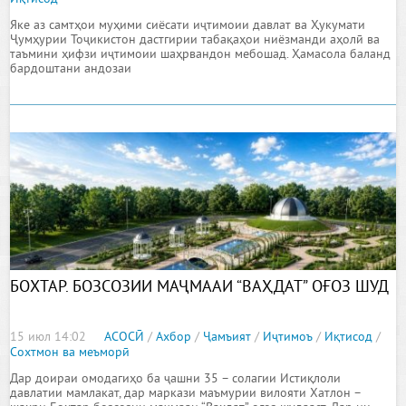
Яке аз самтҳои муҳими сиёсати иҷтимоии давлат ва Ҳукумати
Ҷумҳурии Тоҷикистон дастгирии табақаҳои ниёзманди аҳолӣ ва
таъмини ҳифзи иҷтимоии шаҳрвандон мебошад. Ҳамасола баланд
бардоштани андозаи
БОХТАР. БОЗСОЗИИ МАҶМААИ “ВАҲДАТ” ОҒОЗ ШУД
15 июл 14:02
АСОСӢ
/
Ахбор
/
Ҷамъият
/
Иҷтимоъ
/
Иқтисод
/
Сохтмон ва меъморӣ
Дар доираи омодагиҳо ба ҷашни 35 – солагии Истиқлоли
давлатии мамлакат, дар маркази маъмурии вилояти Хатлон –