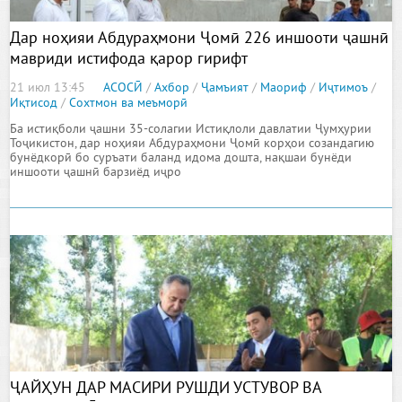
Дар ноҳияи Абдураҳмони Ҷомӣ 226 иншооти ҷашнӣ
мавриди истифода қарор гирифт
21 июл 13:45
АСОСӢ
/
Ахбор
/
Ҷамъият
/
Маориф
/
Иҷтимоъ
/
Иқтисод
/
Сохтмон ва меъморӣ
Ба истиқболи ҷашни 35-солагии Истиқлоли давлатии Ҷумҳурии
Тоҷикистон, дар ноҳияи Абдураҳмони Ҷомӣ корҳои созандагию
бунёдкорӣ бо суръати баланд идома дошта, нақшаи бунёди
иншооти ҷашнӣ барзиёд иҷро
ҶАЙҲУН ДАР МАСИРИ РУШДИ УСТУВОР ВА