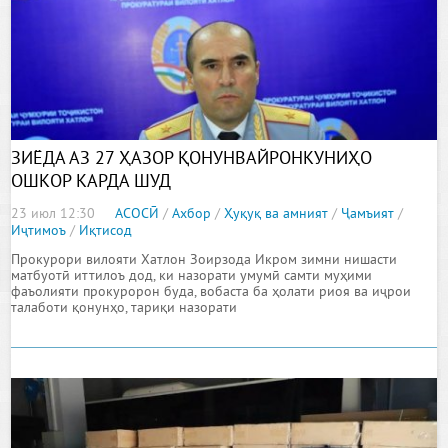
ЗИЁДА АЗ 27 ҲАЗОР ҚОНУНВАЙРОНКУНИҲО
ОШКОР КАРДА ШУД
23 июл 12:30
АСОСӢ
/
Ахбор
/
Ҳуқуқ ва амният
/
Ҷамъият
/
Иҷтимоъ
/
Иқтисод
Прокурори вилояти Хатлон Зоирзода Икром зимни нишасти
матбуотӣ иттилоъ дод, ки назорати умумӣ самти муҳими
фаъолияти прокуророн буда, вобаста ба ҳолати риоя ва иҷрои
талаботи қонунҳо, тариқи назорати