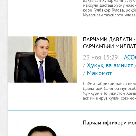
Вақте зан ҳунарманд асту 
маҳсули дасташ ҳусну назо
кори Гулбаҳор Гулова, роҳ
Муассисаи таҳсилоти илова
ПАРЧАМИ ДАВЛАТӢ -
САРҶАМЪИИ МИЛЛАТ
23 ноя 15:29
АСО
/
Ҳуқуқ ва амният
/
Мақомот
Паёми табрикии раиси вил
Давлаталӣ Саид ба муноси
Ҷумҳурии Тоҷикистон Ҳамв
аст, ки имрӯз кулли сокин
Парчам ифтихори мо