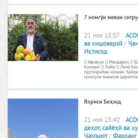
7 номгӯи меваи ситру
21 ноя 15:57
АСО
ва кишоварзӣ
/
Ҷам
Иқтисод
 Афлесун  Мандарин  Г
Кумкват  Лайм  Лимӯ Ки
пуртаҷрибаи ноҳияи Ҷайҳу
гуногуни мевагию дарахто
кишвар
Вориси Беҳзод
21 ноя 15:40
АСО
деҳот, сайёҳӣ ва 
Ҷамъият
/
Фарҳанг