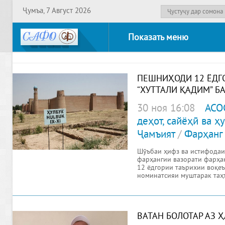
Ҷумъа, 7 Август 2026
Показать меню
ПЕШНИҲОДИ 12 ЁДГ
“ХУТТАЛИ ҚАДИМ” Б
30 ноя 16:08
АСО
деҳот, сайёҳӣ ва 
Ҷамъият
/
Фарҳанг
Шӯъбаи ҳифз ва истифодаи
фарҳангии вазорати фарҳан
12 ёдгории таърихии воқеъ
номинатсияи муштарак таҳт
ВАТАН БОЛОТАР АЗ 