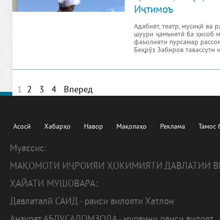
Иҷтимоъ
Адабиёт, театр, мусиқӣ ва 
шуури ҷамъиятӣ ба ҳисоб м
фаъолияти пурсамар рассо
Беҳрӯз Забиров тавассути н
1
2
3
4
Вперед
Асосӣ
Хабарҳо
Навор
Мақолаҳо
Реклама
Тамос 
Муассис:
МАҚОМОТИ ИҶРОИЯИ ҲОКИМИЯТИ ДАВЛАТИИ В
ҲАЙАТИ МУШОВАРА:
Давлаталӣ САИД - раиси вилояти Хатлон
Анзурат АБДУСАЛОМЗОДА - муовини раиси вилоят