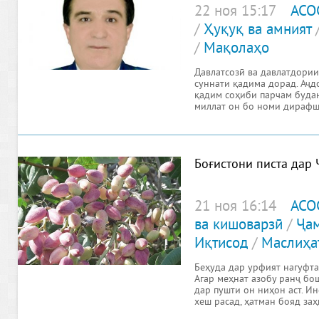
22 ноя 15:17
АСО
/
Ҳуқуқ ва амният
/
Мақолаҳо
Давлатсозӣ ва давлатдории
суннати қадима дорад. Аҷд
қадим соҳиби парчам буда
миллат он бо номи дирафш
Боғистони писта дар 
21 ноя 16:14
АСО
ва кишоварзӣ
/
Ҷам
Иқтисод
/
Маслиҳа
Беҳуда дар урфият нагуфтаа
Агар меҳнат азобу ранҷ бо
дар пушти он ниҳон аст. Ин
хеш расад, ҳатман бояд за