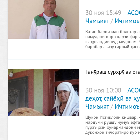
30 ноя 15:49
АСО
Ҷамъият
/
Иҷтимоъ
Ватан барои ман болотар аз
намудани онро қарзи фарз
шаҳрвандии худ медонам. 
баробар азизу гиромӣ ҳаста
Танӯраш сурхрӯ аз от
30 ноя 10:08
АСО
деҳот, сайёҳӣ ва 
Ҷамъият
/
Иҷтимоъ
Шукри Истиқлоли кишвар, 
мардумӣ рушду нумуъ ёфта,
пурэъҷози ҳунармандони м
дуконҳои тиҷоратиро пур н
таваҷҷуҳи