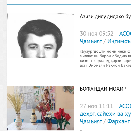
Азизи дилу дидаҳо б
30 ноя 09:52
АСО
Ҷамъият
/
Иҷтимоъ
«Бузургдошти номи неки 
миллат, ки барои ободию 
хизмат карданд, қарзи вор
аст» Эмомалӣ Раҳмон Вақте
БОФАНДАИ МОҲИР
27 ноя 11:11
АСО
деҳот, сайёҳӣ ва 
Ҷамъият
/
Фарҳанг