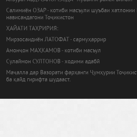
Салимиён ОЗАР - котиби масъули шуъбаи хатлонии
нависандагони Тоҷикистон
ҲАЙАТИ ТАҲРИРИЯ:
Мирзосаидиён ЛАТОФАТ - сармуҳаррир
Амонҷон МАҲКАМОВ - котиби масъул
Сулаймон СУЛТОНОВ - ходими адабӣ
Маҷалла дар Вазорати фарҳанги Ҷумҳурии Тоҷики
ба қайд гирифта шудааст.