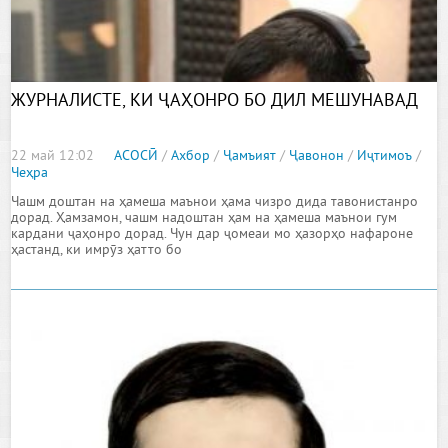
ЖУРНАЛИСТЕ, КИ ҶАҲОНРО БО ДИЛ МЕШУНАВАД
22 май 12:02
АСОСӢ
/
Ахбор
/
Ҷамъият
/
Ҷавонон
/
Иҷтимоъ
/
Чеҳра
Чашм доштан на ҳамеша маънои ҳама чизро дида тавонистанро
дорад. Ҳамзамон, чашм надоштан ҳам на ҳамеша маънои гум
кардани ҷаҳонро дорад. Чун дар ҷомеаи мо ҳазорҳо нафароне
ҳастанд, ки имрӯз ҳатто бо