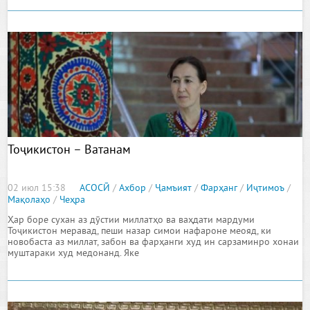
Тоҷикистон – Ватанам
02 июл 15:38
АСОСӢ
/
Ахбор
/
Ҷамъият
/
Фарҳанг
/
Иҷтимоъ
/
Мақолаҳо
/
Чеҳра
Ҳар боре сухан аз дӯстии миллатҳо ва ваҳдати мардуми
Тоҷикистон меравад, пеши назар симои нафароне меояд, ки
новобаста аз миллат, забон ва фарҳанги худ ин сарзаминро хонаи
муштараки худ медонанд. Яке