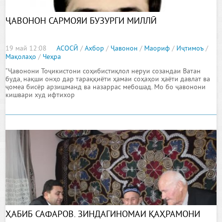
ҶАВОНОН САРМОЯИ БУЗУРГИ МИЛЛӢ
19 май 12:08
АСОСӢ
/
Ахбор
/
Ҷавонон
/
Маориф
/
Иҷтимоъ
/
Мақолаҳо
/
Чеҳра
“Ҷавонони Тоҷикистони соҳибистиқлол неруи созандаи Ватан
буда, нақши онҳо дар тараққиёти ҳамаи соҳаҳои ҳаёти давлат ва
ҷомеа бисёр арзишманд ва назаррас мебошад. Мо бо ҷавонони
кишвари худ ифтихор
ҲАБИБ САФАРОВ. ЗИНДАГИНОМАИ ҚАҲРАМОНИ