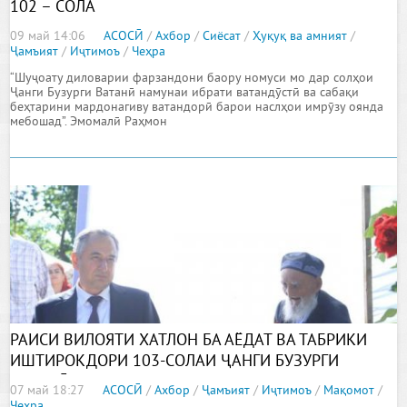
102 – СОЛА
09 май 14:06
АСОСӢ
/
Ахбор
/
Сиёсат
/
Ҳуқуқ ва амният
/
Ҷамъият
/
Иҷтимоъ
/
Чеҳра
“Шуҷоату диловарии фарзандони баору номуси мо дар солҳои
Ҷанги Бузурги Ватанӣ намунаи ибрати ватандӯстӣ ва сабақи
беҳтарини мардонагиву ватандорӣ барои наслҳои имрӯзу оянда
мебошад”. Эмомалӣ Раҳмон
РАИСИ ВИЛОЯТИ ХАТЛОН БА АЁДАТ ВА ТАБРИКИ
ИШТИРОКДОРИ 103-СОЛАИ ҶАНГИ БУЗУРГИ
ВАТАНӢ РАФТАНД
07 май 18:27
АСОСӢ
/
Ахбор
/
Ҷамъият
/
Иҷтимоъ
/
Мақомот
/
Чеҳра