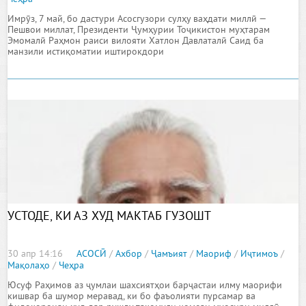
Имрӯз, 7 май, бо дастури Асосгузори сулҳу ваҳдати миллӣ —
Пешвои миллат, Президенти Ҷумҳурии Тоҷикистон муҳтарам
Эмомалӣ Раҳмон раиси вилояти Хатлон Давлаталӣ Саид ба
манзили истиқоматии иштирокдори
УСТОДЕ, КИ АЗ ХУД МАКТАБ ГУЗОШТ
30 апр 14:16
АСОСӢ
/
Ахбор
/
Ҷамъият
/
Маориф
/
Иҷтимоъ
/
Мақолаҳо
/
Чеҳра
Юсуф Раҳимов аз ҷумлаи шахсиятҳои барҷастаи илму маорифи
кишвар ба шумор меравад, ки бо фаъолияти пурсамар ва