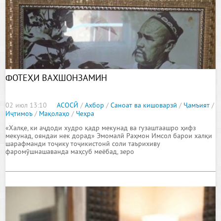
ФОТЕҲИ ВАХШОНЗАМИН
02 июл 13:10
АСОСӢ
/
Ахбор
/
Саноат ва кишоварзӣ
/
Ҷамъият
/
Иҷтимоъ
/
Мақолаҳо
/
Чеҳра
«Халқе, ки аҷдоди худро қадр мекунад ва гузаштаашро ҳифз
мекунад, ояндаи нек дорад» Эмомалӣ Раҳмон Имсол барои халқи
шарафманди тоҷику тоҷикистонӣ соли таърихиву
фаромӯшнашаванда маҳсуб меёбад, зеро