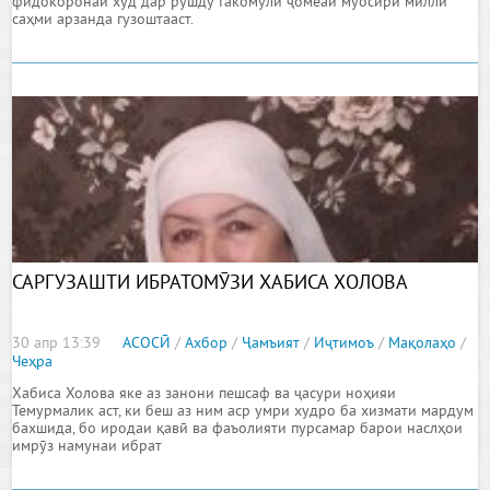
фидокоронаи худ дар рушду такомули ҷомеаи муосири миллӣ
саҳми арзанда гузоштааст.
САРГУЗАШТИ ИБРАТОМӮЗИ ХАБИСА ХОЛОВА
30 апр 13:39
АСОСӢ
/
Ахбор
/
Ҷамъият
/
Иҷтимоъ
/
Мақолаҳо
/
Чеҳра
Хабиса Холова яке аз занони пешсаф ва ҷасури ноҳияи
Темурмалик аст, ки беш аз ним аср умри худро ба хизмати мардум
бахшида, бо иродаи қавӣ ва фаъолияти пурсамар барои наслҳои
имрӯз намунаи ибрат