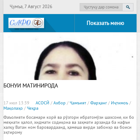
Ҷумъа, 7 Август 2026
Показать меню
БОНУИ МАТИНИРОДА
17 июл 13:39
АСОСӢ
/
Ахбор
/
Ҷамъият
/
Фарҳанг
/
Иҷтимоъ
/
Мақолаҳо
/
Чеҳра
Фаъолияти босамари корӣ ва рӯзгори ибратомӯзи шахсоне, ки бо
меҳнати ҳалол, хидмати содиқона ва заҳмати арзанда ба нафъи
халқу Ватан ном баровардаанд, ҳамеша вирди забонҳо ва боиси
эҳтирому