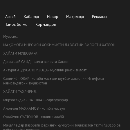
Асосӣ
Хабарҳо
Навор
Мақолаҳо
Реклама
Тамос бо мо
Кормандон
Муассис:
МАҚОМОТИ ИҶРОИЯИ ҲОКИМИЯТИ ДАВЛАТИИ ВИЛОЯТИ ХАТЛОН
ҲАЙАТИ МУШОВАРА:
Давлаталӣ САИД - раиси вилояти Хатлон
Анзурат АБДУСАЛОМЗОДА - муовини раиси вилоят
Салимиён ОЗАР - котиби масъули шуъбаи хатлонии Иттифоқи
нависандагони Тоҷикистон
ҲАЙАТИ ТАҲРИРИЯ:
Мирзосаидиён ЛАТОФАТ - сармуҳаррир
Амонҷон МАҲКАМОВ - котиби масъул
Сулаймон СУЛТОНОВ - ходими адабӣ
Маҷалла дар Вазорати фарҳанги Ҷумҳурии Тоҷикистон таҳти №0155 ба