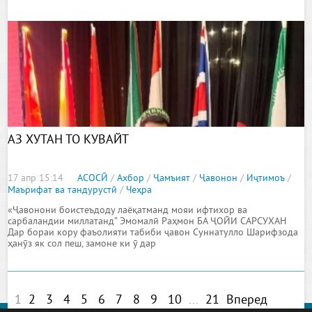
АЗ ХУТАН ТО КУВАЙТ
17 апр 15:14
АСОСӢ
/
Ахбор
/
Ҷамъият
/
Ҷавонон
/
Иҷтимоъ
/
Маърифат ва тандурустӣ
/
Чеҳра
«Ҷавонони боистеъдоду лаёқатманд мояи ифтихор ва
сарбаландии миллатанд” Эмомалӣ Раҳмон БА ҶОЙИ САРСУХАН
Дар бораи кору фаъолияти табиби ҷавон Суннатулло Шарифзода
ҳанӯз як сол пеш, замоне ки ӯ дар
1
2
3
4
5
6
7
8
9
10
...
21
Вперед