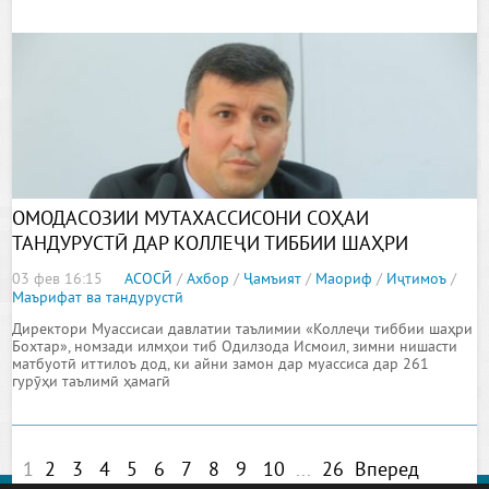
ОМОДАСОЗИИ МУТАХАССИСОНИ СОҲАИ
ТАНДУРУСТӢ ДАР КОЛЛЕҶИ ТИББИИ ШАҲРИ
БОХТАР
03 фев 16:15
АСОСӢ
/
Ахбор
/
Ҷамъият
/
Маориф
/
Иҷтимоъ
/
Маърифат ва тандурустӣ
Директори Муассисаи давлатии таълимии «Коллеҷи тиббии шаҳри
Бохтар», номзади илмҳои тиб Одилзода Исмоил, зимни нишасти
матбуотӣ иттилоъ дод, ки айни замон дар муассиса дар 261
гурӯҳи таълимӣ ҳамагӣ
1
2
3
4
5
6
7
8
9
10
...
26
Вперед