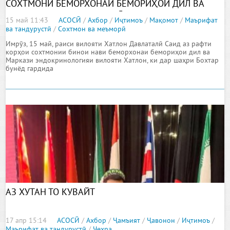
СОХТМОНИ БЕМОРХОНАИ БЕМОРИҲОИ ДИЛ ВА
МАРКАЗИ ЭНДОКРИНОЛОГӢ ШИНОС ШУДАНД
15 май 11:43
АСОСӢ
/
Ахбор
/
Иҷтимоъ
/
Мақомот
/
Маърифат
ва тандурустӣ
/
Сохтмон ва меъморӣ
Имрӯз, 15 май, раиси вилояти Хатлон Давлаталӣ Саид аз рафти
корҳои сохтмонии бинои нави беморхонаи бемориҳои дил ва
Маркази эндокринологияи вилояти Хатлон, ки дар шаҳри Бохтар
бунёд гардида
АЗ ХУТАН ТО КУВАЙТ
17 апр 15:14
АСОСӢ
/
Ахбор
/
Ҷамъият
/
Ҷавонон
/
Иҷтимоъ
/
Маърифат ва тандурустӣ
/
Чеҳра