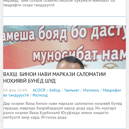
меравад. Тайи солҳои соҳибистиқлолӣ Ҳукумати мамлакат ба
пешрафти соҳаи тандурустӣ
ВАХШ. БИНОИ НАВИ МАРКАЗИ САЛОМАТИИ
НОҲИЯВӢ БУНЁД ШУД
04 фев 16:44
АСОСӢ
/
Ахбор
/
Ҷамъият
/
Иҷтимоъ
/
Маърифат
ва тандурустӣ
/
Иқтисод
Дар ноҳияи Вахш бинои нави маркази саломатии ноҳиявӣ бунёд
гардида, мавриди баҳрабардорӣ қарор дода шуд. Ин нуқтаро
раиси ноҳияи Вахш Қурбоналӣ Юсуфзода зимни нишасти
матбуотӣ зикр кард. Иттилоъ дода