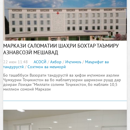
МАРКАЗИ САЛОМАТИИ ШАҲРИ БОХТАР ТАЪМИРУ
АЗНАВСОЗӢ МЕШАВАД
22 июн 11:48
АСОСӢ
/
Ахбор
/
Иҷтимоъ
/
Маърифат ва
тандурустӣ
/
Сохтмон ва меъморӣ
Бо ташаббуси Вазорати тандурустӣ ва ҳифзи иҷтимоии аҳолии
Ҷумҳурии Тоҷикистон ва бо маблағгузории шарикони рушд дар
доираи Лоиҳаи "Миллати солими Тоҷикистон, бо маблағи 10,5
миллион сомонӣ Маркази