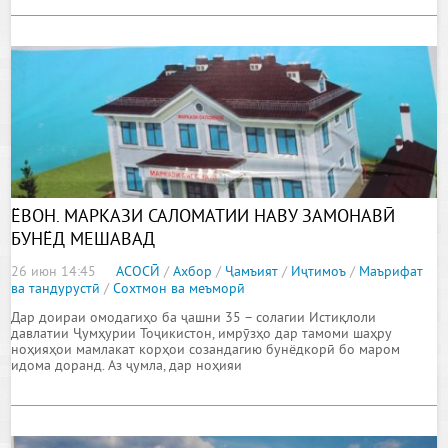
ЁВОН. МАРКАЗИ САЛОМАТИИ НАВУ ЗАМОНАВӢ
БУНЁД МЕШАВАД
26 июн 14:45
АСОСӢ
/
Ахбор
/
Ҷамъият
/
Иҷтимоъ
/
Маърифат
ва тандурустӣ
/
Сохтмон ва меъморӣ
Дар доираи омодагиҳо ба ҷашни 35 – солагии Истиқлоли
давлатии Ҷумҳурии Тоҷикистон, имрӯзҳо дар тамоми шаҳру
ноҳияҳои мамлакат корҳои созандагию бунёдкорӣ бо маром
идома доранд. Аз ҷумла, дар ноҳияи