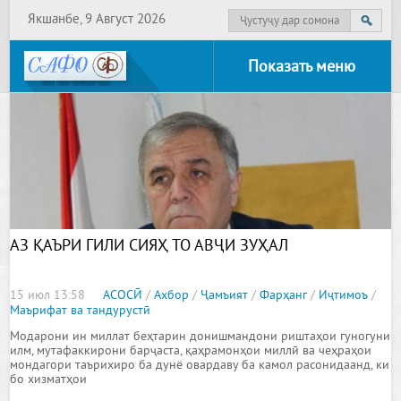
Якшанбе, 9 Август 2026
Показать меню
АЗ ҚАЪРИ ГИЛИ СИЯҲ ТО АВҶИ ЗУҲАЛ
15 июл 13:58
АСОСӢ
/
Ахбор
/
Ҷамъият
/
Фарҳанг
/
Иҷтимоъ
/
Маърифат ва тандурустӣ
Модарони ин миллат беҳтарин донишмандони риштаҳои гуногуни
илм, мутафаккирони барҷаста, қаҳрамонҳои миллӣ ва чеҳраҳои
мондагори таърихиро ба дунё овардаву ба камол расонидаанд, ки
бо хизматҳои