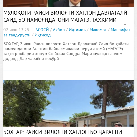
МУЛОҚОТИ РАИСИ ВИЛОЯТИ ХАТЛОН ДАВЛАТАЛӢ
САИД БО НАМОЯНДАГОНИ МАГАТЭ: ТАҲКИМИ
ҲАМКОРИҲО БАРОИ РУШДИ СОҲАИ ТАНДУРУСТӢ
02 июн 13:25
АСОСӢ
/
Ахбор
/
Иҷтимоъ
/
Мақомот
/
Маърифат
ва тандурустӣ
/
Иқтисод
БОХТАР, 2 июн. Раиси вилояти Хатлон Давлаталӣ Саид бо ҳайати
намояндагони Агентии байналмилалии неруи атомӣ (МАГАТЭ)
таҳти роҳбарии хонум Стейскал Сандра Мари мулоқот анҷом
доданд. Дар ҷараёни вохӯрӣ
БОХТАР: РАИСИ ВИЛОЯТИ ХАТЛОН БО ҶАРАЁНИ