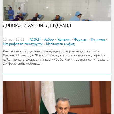
ДОНОРОНИ ХУН ЗИЁД ШУДААНД
13 июн 13:01
АСОСӢ
/
Ахбор
/
Ҷамъият
/
Фарҳанг
/
Иҷтимоъ
/
Маърифат ва тандурустӣ
/
Маслиҳати муфид
Давоми панҷ моҳи сипаригардидаи соли равон дар вилояти
Хатлон 11 ҳазору 620 маротиба хунсупорӣ ва плазмасупорӣ ба
қайд гирифта шудааст, ки дар қиёс ба ҳамин давраи соли гузашта
2,7 фоиз зиёд мебошад.