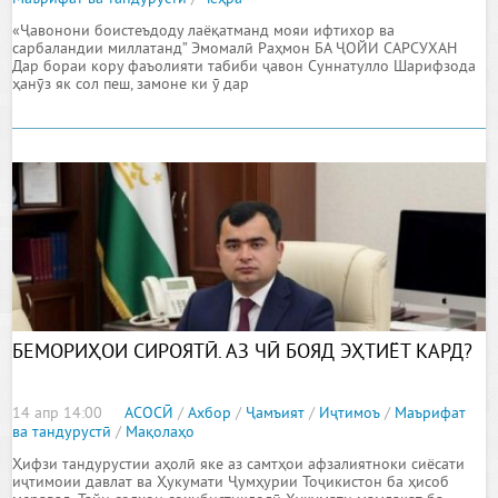
«Ҷавонони боистеъдоду лаёқатманд мояи ифтихор ва
сарбаландии миллатанд” Эмомалӣ Раҳмон БА ҶОЙИ САРСУХАН
Дар бораи кору фаъолияти табиби ҷавон Суннатулло Шарифзода
ҳанӯз як сол пеш, замоне ки ӯ дар
БЕМОРИҲОИ СИРОЯТӢ. АЗ ЧӢ БОЯД ЭҲТИЁТ КАРД?
14 апр 14:00
АСОСӢ
/
Ахбор
/
Ҷамъият
/
Иҷтимоъ
/
Маърифат
ва тандурустӣ
/
Мақолаҳо
Ҳифзи тандурустии аҳолӣ яке аз самтҳои афзалиятноки сиёсати
иҷтимоии давлат ва Ҳукумати Ҷумҳурии Тоҷикистон ба ҳисоб