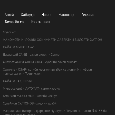
Асосӣ
Хабарҳо
Навор
Мақолаҳо
Реклама
Тамос бо мо
Кормандон
Муассис:
МАҚОМОТИ ИҶРОИЯИ ҲОКИМИЯТИ ДАВЛАТИИ ВИЛОЯТИ ХАТЛОН
ҲАЙАТИ МУШОВАРА:
Давлаталӣ САИД - раиси вилояти Хатлон
Анзурат АБДУСАЛОМЗОДА - муовини раиси вилоят
Салимиён ОЗАР - котиби масъули шуъбаи хатлонии Иттифоқи
нависандагони Тоҷикистон
ҲАЙАТИ ТАҲРИРИЯ:
Мирзосаидиён ЛАТОФАТ - сармуҳаррир
Амонҷон МАҲКАМОВ - котиби масъул
Сулаймон СУЛТОНОВ - ходими адабӣ
Маҷалла дар Вазорати фарҳанги Ҷумҳурии Тоҷикистон таҳти №0155 ба