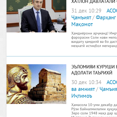
ХАТЛОН ДАВЛАТАЛӢ 
ФАРОРАСИИ СОЛИ Н
31 дек 10:29
АСО
Ҷамъият
/
Фарҳанг
Мақомот
Ҳамдиёрони арҷманд! Имр
фарорасии Соли нави мелод
ваҳдату ҳамдилӣ ва бо дас
меҳнатӣ истиқбол мегиранд
ЭЪЛОМИЯИ КУРУШИ К
АДОЛАТИ ТАЪРИХӢ
30 дек 10:34
АСО
ва амният
/
Ҷамъия
Иҷтимоъ
Ҳамасола 10-уми декабр д
Рӯзи байналмилалии ҳуқуқи
Зеро соли 1948 маҳз дар 