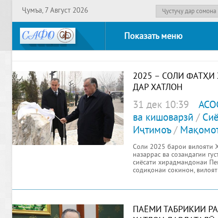
Ҷумъа, 7 Август 2026
Показать меню
2025 – СОЛИ ФАТҲИ
ДАР ХАТЛОН
31 дек 10:39
АСО
ва кишоварзӣ
/
Сиё
Иҷтимоъ
/
Мақомо
Соли 2025 барои вилояти 
назаррас ва созандагии гус
сиёсати хирадмандонаи Пе
содиқонаи сокинон, вилоят
ПАЁМИ ТАБРИКИИ Р