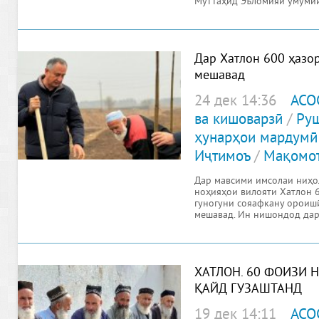
Муттаҳид Эъломияи умумии
намуд,
Дар Хатлон 600 ҳазо
мешавад
24 дек 14:36
АСО
ва кишоварзӣ
/
Руш
ҳунарҳои мардумӣ
Иҷтимоъ
/
Мақомо
Дар мавсими имсолаи ниҳ
ноҳияҳои вилояти Хатлон 
гуногуни сояафкану ороиш
мешавад. Ин нишондод дар 
андозаи 10
ХАТЛОН. 60 ФОИЗИ 
ҚАЙД ГУЗАШТАНД
19 дек 14:11
АСО