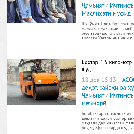
Ҷамъият
/
Иҷтимоъ
Маслиҳати муфид
Шурӯъ аз 1 декабри соли р
мамлакат маъракаи азнавб
оғоз гардида, то охири мо
вилояти Хатлон низ ин ма
идома
Бохтар. 1,5 километ
шуд
18 дек 15:13
АСО
деҳот, сайёҳӣ ва 
Ҷамъият
/
Иҷтимоъ
меъморӣ
Бо ибтикори мақомоти иҷр
давлатии шаҳри Бохтар ва 
маҳаллӣ дар маҳаллаи Мад
роҳ мумфарш карда шуд. И