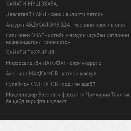
ҲАЙАТИ МУШОВАРА:
Давлаталӣ САИД - раиси вилояти Хатлон
Анзурат АБДУСАЛОМЗОДА - муовини раиси вилоят
Салимиён ОЗАР - котиби масъули шуъбаи хатлонии
нависандагони Тоҷикистон
ҲАЙАТИ ТАҲРИРИЯ:
Мирзосаидиён ЛАТОФАТ - сармуҳаррир
Амонҷон МАҲКАМОВ - котиби масъул
Сулаймон СУЛТОНОВ - ходими адабӣ
Маҷалла дар Вазорати фарҳанги Ҷумҳурии Тоҷики
ба қайд гирифта шудааст.