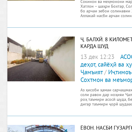
Сокинон ва меҳмонони мар
Хатлон – шаҳри Бохтар, Со
бо арчаи зебои солинавии 
Аллакай насби арчаи солин
Ҷ. БАЛХӢ. 8 КИЛОМ
КАРДА ШУД
13 дек 12:23
АСО
деҳот, сайёҳӣ ва 
Ҷамъият
/
Иҷтимоъ
Сохтмон ва меъмо
Аз ҳисоби ҳамаи сарчашмаҳ
соли равон дар ноҳияи Ҷа
роҳ таъмири асосӣ шуда, б
дигар таъмири ҷорӣ шудаас
ЁВОН. НАСБИ ГУЗАР