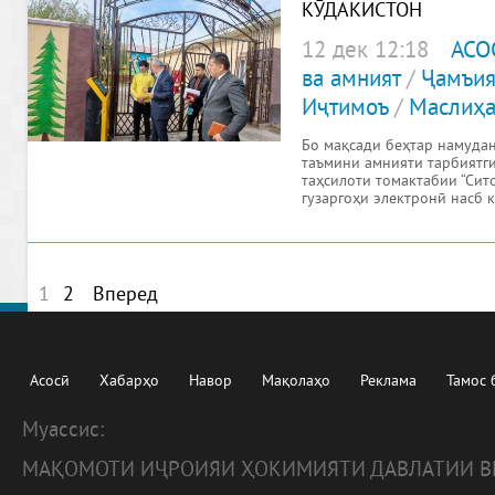
КӮДАКИСТОН
12 дек 12:18
АСО
ва амният
/
Ҷамъия
Иҷтимоъ
/
Маслиҳа
Бо мақсади беҳтар намудан
таъмини амнияти тарбиятг
таҳсилоти томактабии “Сит
гузаргоҳи электронӣ насб 
1
2
Вперед
Асосӣ
Хабарҳо
Навор
Мақолаҳо
Реклама
Тамос 
Муассис:
МАҚОМОТИ ИҶРОИЯИ ҲОКИМИЯТИ ДАВЛАТИИ В