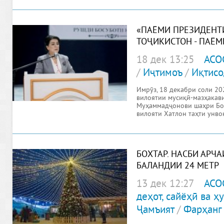
«ПАЁМИ ПРЕЗИДЕНТ
ТОҶИКИСТОН - ПАЁМ
КАФИЛИ ТАЪМИНИ Р
18 дек 13:25
АСО
КИШВАР»
/
Иҷтимоъ
/
Иқтисо
Имрӯз, 18 декабри соли 20
вилоятии мусиқӣ-мазҳакав
Муҳаммадҷонови шаҳри Бо
вилояти Хатлон таҳти унв
Ҷумҳурии Тоҷикистон –
БОХТАР. НАСБИ АРЧ
БАЛАНДИИ 24 МЕТР
13 дек 12:27
АСО
деҳот, сайёҳӣ ва 
Ҷамъият
/
Фарҳанг