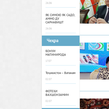
26.06
ЯК СИМОЮ ЯК САДО,
АММО ДУ
САРНАВИШТ
26.06
Чеҳра
БОНУИ
МАТИНИРОДА
17.07
Тоҷикистон – Ватанам
02.07
ФОТЕҲИ
ВАХШОНЗАМИН
02.07