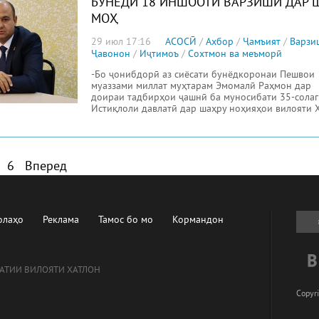
БУНЁДИ 18 ИНШООТИ ВАРЗИШӢ ДАР
МОҲ
29 июл 17:16
АСОСӢ
/
Ахбор
/
Ҷамъият
/
Варзи
Ҷавонон
/
Иҷтимоъ
/
Сохтмон ва меъморӣ
-Бо ҷонибдорӣ аз сиёсати бунёдкоронаи Пешвои
муаззами миллат муҳтарам Эмомалӣ Раҳмон дар
доираи тадбирҳои ҷашнӣ ба муносибати 35-сола
Истиқлоли давлатӣ дар шаҳру ноҳияҳои вилояти 
давоми шаш
6
Вперед
олаҳо
Реклама
Тамос бо мо
Кормандон
АТИИ ВИЛОЯТИ ХАТЛОН
Copyri