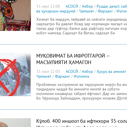
31 июл 12:08
АСОСӢ
/
Ахбор
/
Рушди деҳот, са
ва ҳунарҳои мардумӣ
/
Ҷамъият
/
Фарҳанг
/
Иҷти
Хизмат ба мардум, пайравӣ аз сиёсати хирадманд
садоқатро ба давлат бояд ҳар корманди масъул н
танҳо дар гуфтор, балки дар рафтору натиҷаи ко
исбот намояд. Садоқат ба Ватан, садоқат ба
МУҚОВИМАТ БА ИФРОТГАРОӢ —
МАСЪУЛИЯТИ ҲАМАГОН
31 июл 12:03
АСОСӢ
/
Ахбор
/
Ҳуқуқ ва амният
Ҷамъият
/
Фарҳанг
/
Иҷтимоъ
Проблемаи экстремизм ва терроризм имрӯз ба як
таҳдидҳои ҷиддӣ ба амнияти миллӣ ва суботи
иҷтимоии кишварҳо табдил ёфтааст. Дар ин замин
бо Ҷӯразода Зайниддин, прокурори ноҳияи Дӯстӣ
Кӯлоб. 400 иншоот ба ифтихори 35-сол