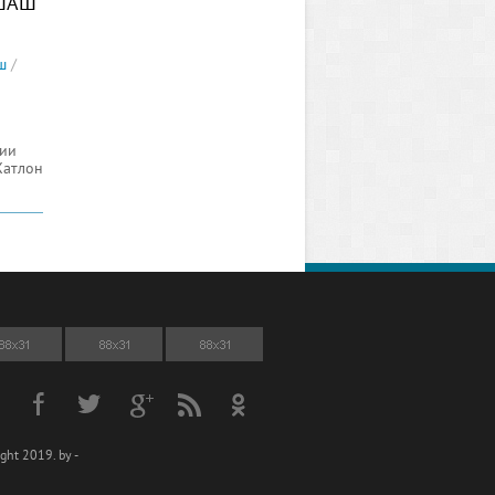
 ШАШ
ш
/
гии
Хатлон
ght 2019. by -