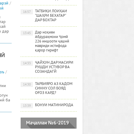
арзӣ
/
рӣ
ТАТБИҚИ ЛОИҲАИ
16:57
“ШАҲРИ БЕХАТАР”
и
ДАР БОХТАР
тар
кай
н дар
Дар ноҳияи
13:45
Абдураҳмони Ҷомӣ
226 иншооти ҷашнӣ
мавриди истифода
қарор гирифт
НӢ
ҶАЙҲУН ДАР МАСИРИ
14:33
РУШДИ УСТУВОР ВА
СОЗАНДАГӢ
оъ
/
ТАРБИЯРО АЗ КАДОМ
14:30
гии
СИННУ СОЛ БОЯД
ОҒОЗ КАРД?
огун
нӣ ба
БОНУИ МАТИНИРОДА
13:39
Маҷаллаи №6-2019