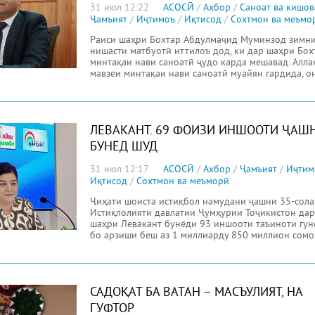
31 июл 12:22
АСОСӢ
/
Ахбор
/
Саноат ва кишов
Ҷамъият
/
Иҷтимоъ
/
Иқтисод
/
Сохтмон ва меъмо
Раиси шаҳри Бохтар Абдулмаҷид Муминзод зимн
нишасти матбуотӣ иттилоъ дод, ки дар шаҳри Бох
минтақаи нави саноатӣ ҷудо карда мешавад. Алла
мавзеи минтақаи нави саноатӣ муайян гардида, о
ЛЕВАКАНТ. 69 ФОИЗИ ИНШООТИ ҶАШ
БУНЁД ШУД
31 июл 12:17
АСОСӢ
/
Ахбор
/
Ҷамъият
/
Иҷтим
Иқтисод
/
Сохтмон ва меъморӣ
Ҷиҳати шоиста истиқбол намудани ҷашни 35-сола
Истиқлолияти давлатии Ҷумҳурии Тоҷикистон дар
шаҳри Левакант бунёди 93 иншооти таъиноти гун
бо арзиши беш аз 1 миллиарду 850 миллион сомо
САДОҚАТ БА ВАТАН – МАСЪУЛИЯТ, НА
ГУФТОР