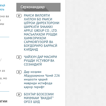
йёҳӣ
Серхонандаҳо
моъ
РАИСИ ВИЛОЯТИ
она ва
ХАТЛОН БО РАИСИ
а
ШӮРОИ ДИРЕКТОРОНИ
раш
ШИРКАТИ SHAANXI
APPLE GROUP CO., LTD.
МАСЪАЛАҲОИ РУШДИ
ҲАМКОРИҲОИ
САРМОЯГУЗОРӢ ВА
БОҒДОРИРО БАРРАСӢ
КАРДАНД
ҶАЙҲУН ДАР МАСИРИ
/
РУШДИ УСТУВОР ВА
СОЗАНДАГӢ
е аз
Дар ноҳияи
Абдураҳмони Ҷомӣ 226
а, мо
иншооти ҷашнӣ
,
мавриди истифода
қарор гирифт
БОХТАР. БОЗСОЗИИ
МАҶМААИ “ВАҲДАТ”
агии
ОҒОЗ ШУД