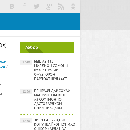
ОҲ
Ахбор
йёҳӣ
БЕШ АЗ 432
17:40
МИЛЛИОН СОМОНӢ
сод
/
РУХСАТПУЛИИ
ОМӮЗГОРОН
ПАРДОХТ ШУДААСТ
р
ПЕШРАФТ ДАР СОҲАИ
12:36
а
МАОРИФИ ХАТЛОН:
АЗ СОХТМОН ТО
ДАСТОВАРДҲОИ
ОЛИМПИАДАВӢ
ЗИЁДА АЗ 27 ҲАЗОР
12:30
ҚОНУНВАЙРОНКУНИҲО
ОШКОР КАРДА ШУД