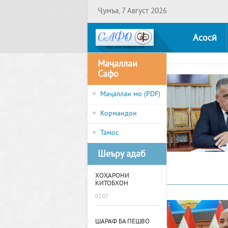
Ҷумъа, 7 Август 2026
Асосӣ
Маҷаллаи
Сафо
Маҷаллаи мо (PDF)
Кормандон
Тамос
Шеъру адаб
ХОҲАРОНИ
КИТОБХОН
02.07
ШАРАФ БА ПЕШВО