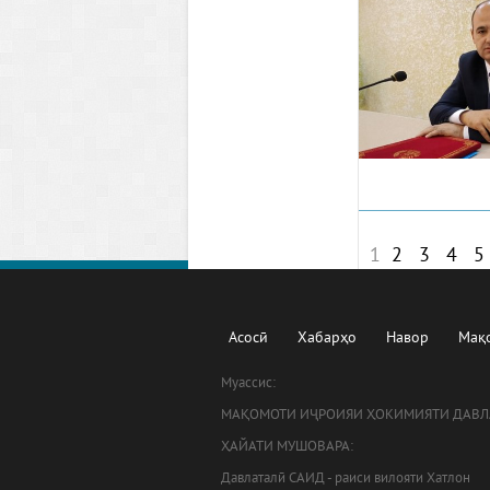
1
2
3
4
5
Асосӣ
Хабарҳо
Навор
Мақ
Муассис:
МАҚОМОТИ ИҶРОИЯИ ҲОКИМИЯТИ ДАВЛ
ҲАЙАТИ МУШОВАРА:
Давлаталӣ САИД - раиси вилояти Хатлон