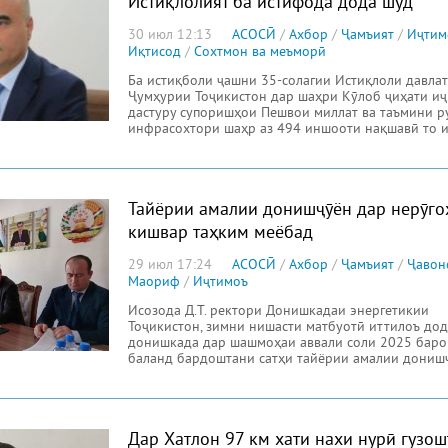
Истиқлолият ба истифода дода шуд
30 июл 12:13
АСОСӢ
/
Ахбор
/
Ҷамъият
/
Иҷтим
Иқтисод
/
Сохтмон ва меъморӣ
Ба истиқболи ҷашни 35-солагии Истиқлоли давла
Ҷумҳурии Тоҷикистон дар шаҳри Кӯлоб ҷиҳати и
дастуру супоришҳои Пешвои миллат ва таъмини 
инфрасохтори шаҳр аз 494 иншооти нақшавӣ то 
Тайёрии амалии донишҷӯён дар нерӯго
кишвар таҳким меёбад
29 июл 17:24
АСОСӢ
/
Ахбор
/
Ҷамъият
/
Ҷавон
Маориф
/
Иҷтимоъ
Исозода Д.Т. ректори Донишкадаи энергетикии
Тоҷикистон, зимни нишасти матбуотӣ иттилоъ дод
донишкада дар шашмоҳаи аввали соли 2025 баро
баланд бардоштани сатҳи тайёрии амалии дониш
тадбирҳои
Дар Хатлон 97 км хати нахи нурӣ гузош