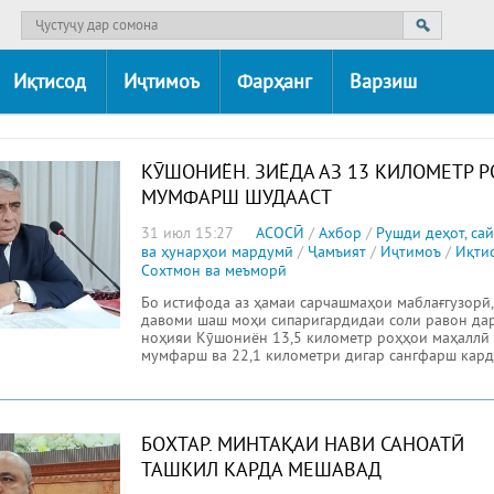
Иқтисод
Иҷтимоъ
Фарҳанг
Варзиш
КӮШОНИЁН. ЗИЁДА АЗ 13 КИЛОМЕТР Р
МУМФАРШ ШУДААСТ
31 июл 15:27
АСОСӢ
/
Ахбор
/
Рушди деҳот, са
ва ҳунарҳои мардумӣ
/
Ҷамъият
/
Иҷтимоъ
/
Иқти
Сохтмон ва меъморӣ
Бо истифода аз ҳамаи сарчашмаҳои маблағгузорӣ,
давоми шаш моҳи сипаригардидаи соли равон да
ноҳияи Кӯшониён 13,5 километр роҳҳои маҳаллӣ
мумфарш ва 22,1 километри дигар сангфарш кард
шудааст. Дар
БОХТАР. МИНТАҚАИ НАВИ САНОАТӢ
ТАШКИЛ КАРДА МЕШАВАД