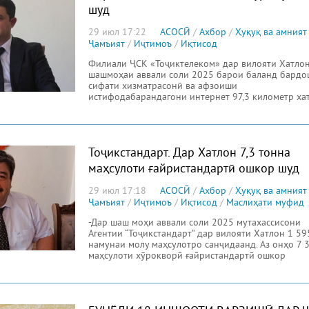
шуд
29 июл 17:22
АСОСӢ
/
Ахбор
/
Ҳуқуқ ва амният
Ҷамъият
/
Иҷтимоъ
/
Иқтисод
Филиали ҶСК «Тоҷиктелеком» дар вилояти Хатло
шашмоҳаи аввали соли 2025 барои баланд бардо
сифати хизматрасонӣ ва афзоиши
истифодабарандагони интернет 97,3 километр ха
нахи нурӣ
Тоҷикстандарт. Дар Хатлон 7,3 тонна
маҳсулоти ғайристандартӣ ошкор шуд
29 июл 17:18
АСОСӢ
/
Ахбор
/
Ҳуқуқ ва амният
Ҷамъият
/
Иҷтимоъ
/
Иқтисод
/
Маслиҳати муфид
-Дар шаш моҳи аввали соли 2025 мутахассисони
Агентии “Тоҷикстандарт” дар вилояти Хатлон 1 59
намунаи молу маҳсулотро санҷидаанд. Аз онҳо 7 3
маҳсулоти хӯрокворӣ ғайристандартӣ ошкор