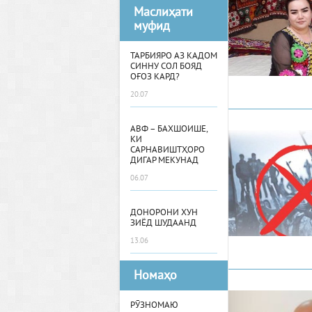
Маслиҳати
муфид
ТАРБИЯРО АЗ КАДОМ
СИННУ СОЛ БОЯД
ОҒОЗ КАРД?
20.07
АВФ – БАХШОИШЕ,
КИ
САРНАВИШТҲОРО
ДИГАР МЕКУНАД
06.07
ДОНОРОНИ ХУН
ЗИЁД ШУДААНД
13.06
Номаҳо
РӮЗНОМАЮ