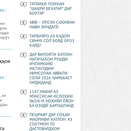
ТАТБИҚИ ЛОИҲАИ
“ШАҲРИ БЕХАТАР” ДАР
оъ
/
БОХТАР
АВФ – ОҒОЗИ САҲИФАИ
тии
НАВИ ЗИНДАГӢ
ҷрои
рушди
ТАРБИЯРО АЗ КАДОМ
имрӯз
СИННУ СОЛ БОЯД ОҒОЗ
КАРД?
ДАР ВИЛОЯТИ ХАТЛОН
НАТИҶАҲОИ РУШДИ
ҳҳои
ИҶТИМОИЮ
ИҚТИСОДИИ
НИМСОЛАИ АВВАЛИ
он
/
СОЛИ 2026 ҶАМЪБАСТ
ГАРДИДАНД
1147 НАФАР АЗ
, ки
МУАССИСАИ ИСЛОҲИИ
и
№3/6-И НОҲИЯИ ЁВОН
ҷӯён
БА ОЗОДӢ БАРГАШТАНД
ПЕШРАФТ ДАР СОҲАИ
МАОРИФИ ХАТЛОН: АЗ
СОХТМОН ТО
та
ДАСТОВАРДҲОИ