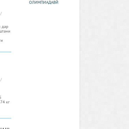
ОЛИМПИАДАВӢ
/
н дар
штани
ти
/
5
74 кг