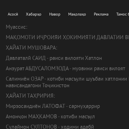
Асосӣ
Хабарҳо
Навор
Мақолаҳо
Реклама
Тамос 
Муассис:
МАҚОМОТИ ИҶРОИЯИ ҲОКИМИЯТИ ДАВЛАТИИ В
ҲАЙАТИ МУШОВАРА:
Давлаталӣ САИД - раиси вилояти Хатлон
Анзурат АБДУСАЛОМЗОДА - муовини раиси вилоят
Салимиён ОЗАР - котиби масъули шуъбаи хатлонии
нависандагони Тоҷикистон
ҲАЙАТИ ТАҲРИРИЯ:
Мирзосаидиён ЛАТОФАТ - сармуҳаррир
Амонҷон МАҲКАМОВ - котиби масъул
Сулаймон СУЛТОНОВ - ходими адабӣ