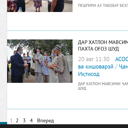
ПЕШГИРӢ АЗ ТАБОБАТ БЕҲТ
ДАР ХАТЛОН МАВСИ
ПАХТА ОҒОЗ ШУД
20 авг 11:30
АСО
ва кишоварзӣ
/
Ҷам
Иқтисод
ДАР ХАТЛОН МАВСИМИ ҶА
ШУД.
1
2
3
4
Вперед