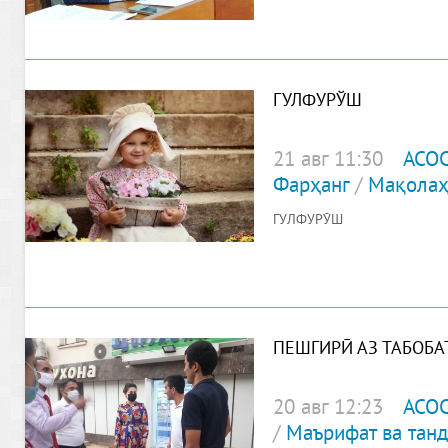
ГУЛФУРЎШ
21 авг 11:30
АСО
Фарҳанг
/
Мақолаҳ
ГУЛФУРЎШ
ПЕШГИРӢ АЗ ТАБОБАТ
20 авг 12:23
АСО
/
Маърифат ва танд