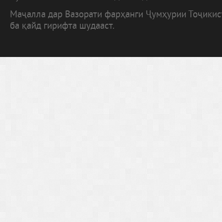
Маҷалла дар Вазорати фарҳанги Ҷумҳурии Тоҷики
ба қайд гирифта шудааст.