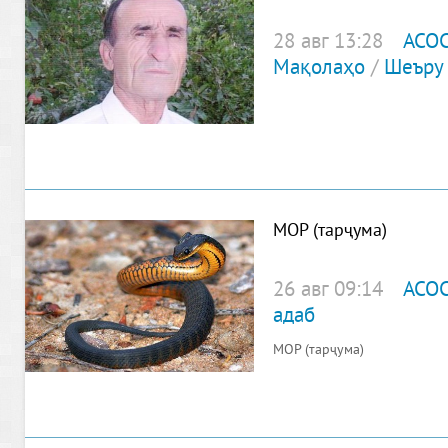
28 авг 13:28
АСО
Мақолаҳо
/
Шеъру 
МОР (тарҷума)
26 авг 09:14
АСО
адаб
МОР (тарҷума)