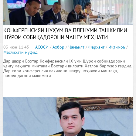
КОНФЕРЕНСИЯИ НУҲУМ ВА ПЛЕНУМИ ТАШКИЛИИ
ШӮРОИ СОБИҚАДОРОНИ ҶАНГУ МЕҲНАТИ
МИНТАҚАИ БОХТАР БАРГУЗОР ГАРДИД
03 июн 11:45
АСОСӢ
/
Ахбор
/
Ҷамъият
/
Фарҳанг
/
Иҷтимоъ
/
Маслиҳати муфид
Дар шаҳри Бохтар Конференсияи IX-уми Шӯрои собиқадорони
ҷангу меҳнати минтақаи Бохтари вилояти Хатлон баргузор гардид.
Дар кори конференсия вакилони шаҳру ноҳияҳои минтақа,
намояндагони мақомоти