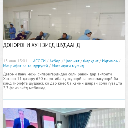
ДОНОРОНИ ХУН ЗИЁД ШУДААНД
13 июн 13:01
АСОСӢ
/
Ахбор
/
Ҷамъият
/
Фарҳанг
/
Иҷтимоъ
/
Маърифат ва тандурустӣ
/
Маслиҳати муфид
Давоми панҷ моҳи сипаригардидаи соли равон дар вилояти
Хатлон 11 ҳазору 620 маротиба хунсупорӣ ва плазмасупорӣ ба
қайд гирифта шудааст, ки дар қиёс ба ҳамин давраи соли гузашта
2,7 фоиз зиёд мебошад.