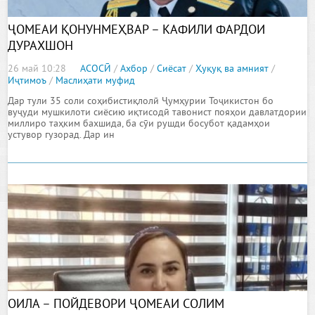
ҶОМЕАИ ҚОНУНМЕҲВАР – КАФИЛИ ФАРДОИ
ДУРАХШОН
26 май 10:28
АСОСӢ
/
Ахбор
/
Сиёсат
/
Ҳуқуқ ва амният
/
Иҷтимоъ
/
Маслиҳати муфид
Дар тули 35 соли соҳибистиқлолӣ Ҷумҳурии Тоҷикистон бо
вуҷуди мушкилоти сиёсию иқтисодӣ тавонист пояҳои давлатдории
миллиро таҳким бахшида, ба сӯи рушди босубот қадамҳои
устувор гузорад. Дар ин
ОИЛА – ПОЙДЕВОРИ ҶОМЕАИ СОЛИМ