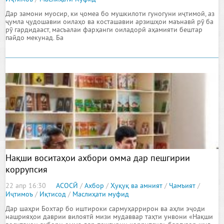
Дар замони муосир, ки ҷомеа бо мушкилоти гуногуни иҷтимоӣ, аз
ҷумла ҷудошавии оилаҳо ва косташавии арзишҳои маънавӣ рӯ ба
рӯ гардидааст, масъалаи фарҳанги оиладорӣ аҳамияти бештар
пайдо мекунад. Ба
Нақши воситаҳои ахбори омма дар пешгирии
коррупсия
22 апр 16:30
АСОСӢ
/
Ахбор
/
Ҳуқуқ ва амният
/
Ҷамъият
/
Иҷтимоъ
/
Иқтисод
/
Маслиҳати муфид
Дар шаҳри Бохтар бо иштироки сармуҳаррирон ва аҳли эҷоди
нашрияҳои даврии вилоятӣ мизи мудаввар таҳти унвони «Нақши