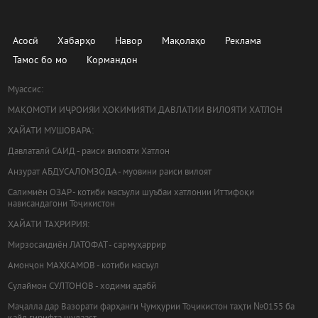
Асосӣ
Хабарҳо
Навор
Мақолаҳо
Реклама
Тамос бо мо
Кормандон
Муассис:
МАҚОМОТИ ИҶРОИЯИ ҲОКИМИЯТИ ДАВЛАТИИ ВИЛОЯТИ ХАТЛОН
ҲАЙАТИ МУШОВАРА:
Давлаталӣ САИД - раиси вилояти Хатлон
Анзурат АБДУСАЛОМЗОДА - муовини раиси вилоят
Салимиён ОЗАР - котиби масъули шуъбаи хатлонии Иттифоқи
нависандагони Тоҷикистон
ҲАЙАТИ ТАҲРИРИЯ:
Мирзосаидиён ЛАТОФАТ - сармуҳаррир
Амонҷон МАҲКАМОВ - котиби масъул
Сулаймон СУЛТОНОВ - ходими адабӣ
Маҷалла дар Вазорати фарҳанги Ҷумҳурии Тоҷикистон таҳти №0155 ба