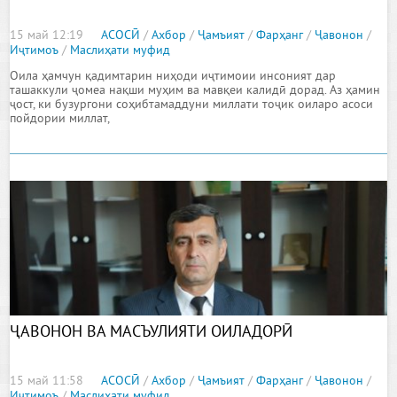
15 май 12:19
АСОСӢ
/
Ахбор
/
Ҷамъият
/
Фарҳанг
/
Ҷавонон
/
Иҷтимоъ
/
Маслиҳати муфид
Оила ҳамчун қадимтарин ниҳоди иҷтимоии инсоният дар
ташаккули ҷомеа нақши муҳим ва мавқеи калидӣ дорад. Аз ҳамин
ҷост, ки бузургони соҳибтамаддуни миллати тоҷик оиларо асоси
пойдории миллат,
ҶАВОНОН ВА МАСЪУЛИЯТИ ОИЛАДОРӢ
15 май 11:58
АСОСӢ
/
Ахбор
/
Ҷамъият
/
Фарҳанг
/
Ҷавонон
/
Иҷтимоъ
/
Маслиҳати муфид