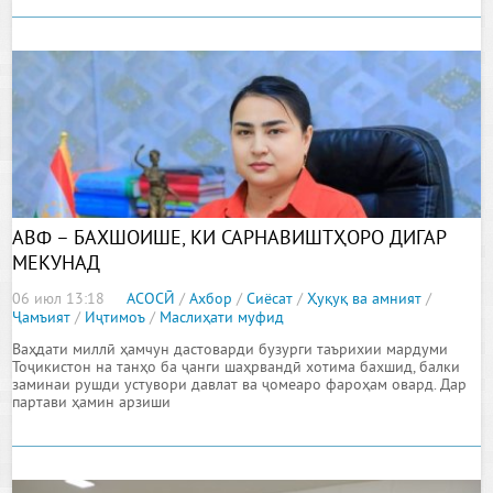
АВФ – БАХШОИШЕ, КИ САРНАВИШТҲОРО ДИГАР
МЕКУНАД
06 июл 13:18
АСОСӢ
/
Ахбор
/
Сиёсат
/
Ҳуқуқ ва амният
/
Ҷамъият
/
Иҷтимоъ
/
Маслиҳати муфид
Ваҳдати миллӣ ҳамчун дастоварди бузурги таърихии мардуми
Тоҷикистон на танҳо ба ҷанги шаҳрвандӣ хотима бахшид, балки
заминаи рушди устувори давлат ва ҷомеаро фароҳам овард. Дар
партави ҳамин арзиши