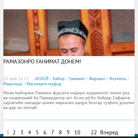
РАМАЗОНРО ҒАНИМАТ ДОНЕМ!
25 фев 12:52
АСОСӢ
/
Ахбор
/
Ҷамъият
/
Фарҳанг
/
Иҷтимоъ
/
Мақолаҳо
/
Маслиҳати муфид
Моҳи мубораки Рамазон фурсати нодири худшиносӣ, покии руҳ
ва наздикшавӣ ба Парвардигор аст. Аз ин рӯ бо Ҳайдар Сафаров,
сархатиби масҷиди ҷомеи марказии шаҳри Бохтар суҳбате доштем
ва дар ин матлаб
1
2
3
4
5
6
7
8
9
10
...
22
Вперед