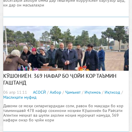
воситаҳои ахбори омма дар пешгирии коррупсия» баргузор шуд,
ки дар он масъалаҳои
КӮШОНИЁН. 369 НАФАР БО ҶОЙИ КОР ТАЪМИН
ГАШТАНД
06 апр 11:11
АСОСӢ
/
Ахбор
/
Ҷамъият
/
Иҷтимоъ
/
Иқтисод
/
Маслиҳати муфид
Давоми се моҳи сипаригардидаи соли, равон бо мақсади бо кор
таъминшавӣ 478 нафар сокинони ноҳияи Кӯшониён ба Раёсати
Агентии меҳнат ва шуғли аҳолии ноҳия муроҷиат намуда, 369
нафари онҳо бо ҷойи кори