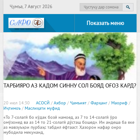
Ҷумъа, 7 Август 2026
Показать меню
ТАРБИЯРО АЗ КАДОМ СИННУ СОЛ БОЯД ОҒОЗ КАРД?
20 июл 14:30
АСОСӢ
/
Ахбор
/
Ҷамъият
/
Фарҳанг
/
Маориф
/
Иҷтимоъ
/
Маслиҳати муфид
«То 7-солагӣ бо кӯдак бозӣ намоед, аз 7 то 14-солагӣ ӯро
омӯзонед ва аз 14 то 21-солагӣ дӯсташ бошед». Ин андеша ба яке
аз мавзуъҳои пурбаҳс табдил ёфтааст. Ҳазорон нафар онро
мубодила мекунанд,