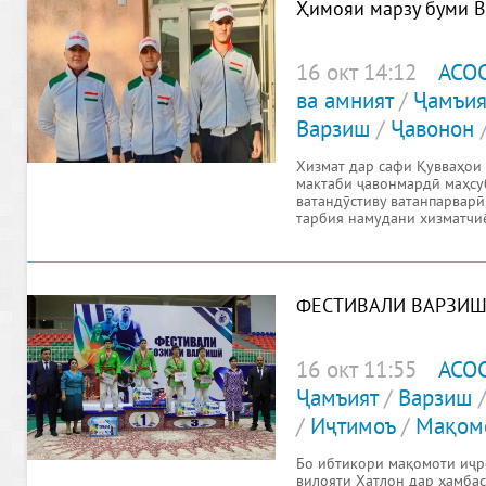
Ҳимояи марзу буми В
16 окт 14:12
АСО
ва амният
/
Ҷамъия
Варзиш
/
Ҷавонон
Хизмат дар сафи Қувваҳои
мактаби ҷавонмардӣ маҳсуб
ватандӯстиву ватанпарварӣ
тарбия намудани хизматчи
муҳайё
ФЕСТИВАЛИ ВАРЗИШ
16 окт 11:55
АСО
Ҷамъият
/
Варзиш
/
Иҷтимоъ
/
Мақом
Бо ибтикори мақомоти иҷр
вилояти Хатлон дар ҳамбас