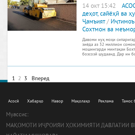
14 окт 15:42
АСО
деҳот, сайёҳӣ ва 
Ҷамъият
/
Иҷтимоъ
Сохтмон ва меъмо
Давоми нуҳ моҳи сипарига
зиёда аз 32 миллион сомон
мошингарди минтақаи Бохт
бозсозӣ шудаанд. Дар ин б
1
2
3
Вперед
Асосӣ
Хабарҳо
Навор
Мақолаҳо
Реклама
Тамос 
Муассис:
МАҚОМОТИ ИҶРОИЯИ ҲОКИМИЯТИ ДАВЛАТИИ В