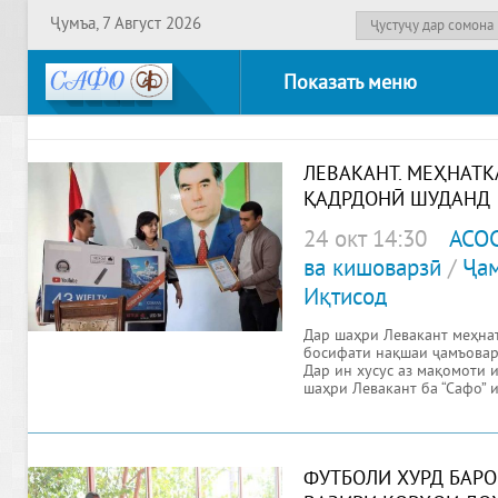
Ҷумъа, 7 Август 2026
Показать меню
ЛЕВАКАНТ. МЕҲНАТ
ҚАДРДОНӢ ШУДАНД
24 окт 14:30
АСО
ва кишоварзӣ
/
Ҷам
Иқтисод
Дар шаҳри Левакант меҳна
босифати нақшаи ҷамъовар
Дар ин хусус аз мақомоти 
шаҳри Левакант ба “Сафо” 
ФУТБОЛИ ХУРД БАРО