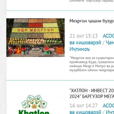
саломатӣ” баргузор гардид
Меҳргон ҷашни бузур
21 окт 15:13
АСО
ва кишоварзӣ
/
Ҷам
Иҷтимоъ
“Меҳргон яке аз куҳантар
ориёнажод буда, гузаштаг
ниёиши Меҳр ё Митро ва ра
муҳаббати ойини меҳрпара
Меҳргон
"ХАТЛОН - ИНВЕСТ 202
2024" БАРГУЗОР МЕГ
16 окт 14:27
АСО
ва кишоварзӣ
/
Иҷ