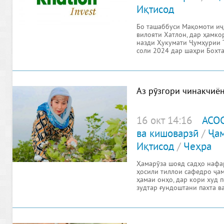
Иқтисод
Бо ташаббуси Мақомоти иҷ
вилояти Хатлон, дар ҳамко
назди Ҳукумати Ҷумҳурии Т
соли 2024 дар шаҳри Бохт
Аз рӯзгори чинакчиё
16 окт 14:16
АСО
ва кишоварзӣ
/
Ҷам
Иқтисод
/
Чеҳра
Ҳамарӯза шояд садҳо нафар
ҳосили тиллои сафедро ҷа
ҳамаи онҳо, дар кори худ 
зудтар ғундоштани пахта в