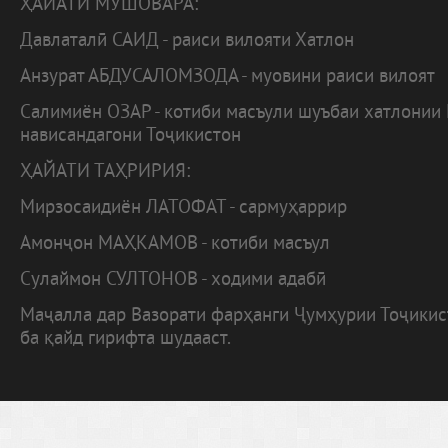
ҲАЙАТИ МУШОВАРА:
Давлаталӣ САИД - раиси вилояти Хатлон
Анзурат АБДУСАЛОМЗОДА - муовини раиси вилоят
Салимиён ОЗАР - котиби масъули шуъбаи хатлонии
нависандагони Тоҷикистон
ҲАЙАТИ ТАҲРИРИЯ:
Мирзосаидиён ЛАТОФАТ - сармуҳаррир
Амонҷон МАҲКАМОВ - котиби масъул
Сулаймон СУЛТОНОВ - ходими адабӣ
Маҷалла дар Вазорати фарҳанги Ҷумҳурии Тоҷики
ба қайд гирифта шудааст.