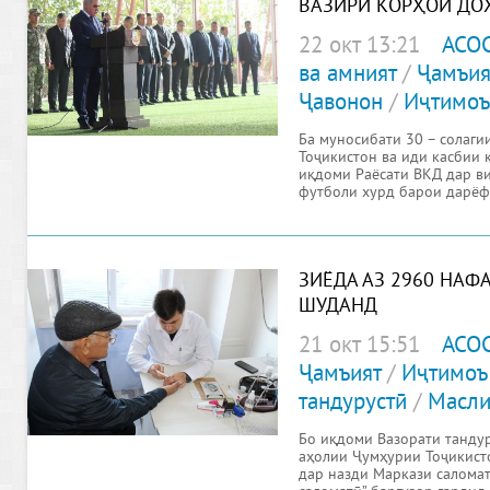
ВАЗИРИ КОРҲОИ ДО
22 окт 13:21
АСО
ва амният
/
Ҷамъия
Ҷавонон
/
Иҷтимоъ
Ба муносибати 30 – солаги
Тоҷикистон ва иди касбии
иқдоми Раёсати ВКД дар в
футболи хурд барои дарёф
ЗИЁДА АЗ 2960 НАФ
ШУДАНД
21 окт 15:51
АСО
Ҷамъият
/
Иҷтимоъ
тандурустӣ
/
Масли
Бо иқдоми Вазорати танду
аҳолии Ҷумҳурии Тоҷикисто
дар назди Маркази салома