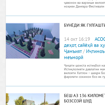
ҷавонон ва варзиши вилоя
ноҳияи Данғара Фестивали
БУНЁДИ ЯК ГУЛГАШТ
14 окт 16:19
АСО
деҳот, сайёҳӣ ва 
Ҷамъият
/
Иҷтимоъ
меъморӣ
Ҷиҳати шоиста истиқбол на
Истиқлолияти давлатии мам
вилояти Хатлон – шаҳри Бо
фароғати сокинон боз як г
БЕШ АЗ 136 КИЛОМЕ
БОЗСОЗӢ ШУД