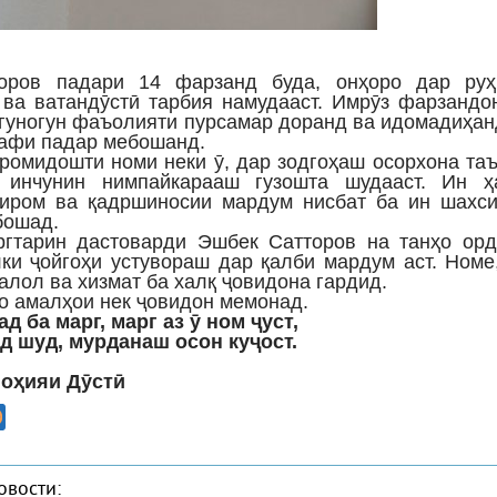
оров падари 14 фарзанд буда, онҳоро дар руҳ
 ва ватандӯстӣ тарбия намудааст. Имрӯз фарзанд
 гуногун фаъолияти пурсамар доранд ва идомадиҳа
афи падар мебошанд.
иромидошти номи неки ӯ, дар зодгоҳаш осорхона та
 инчунин нимпайкарааш гузошта шудааст. Ин ҳ
иром ва қадршиносии мардум нисбат ба ин шахси
бошад.
ргтарин дастоварди Эшбек Сатторов на танҳо орд
лки ҷойгоҳи устувораш дар қалби мардум аст. Номе
алол ва хизмат ба халқ ҷовидона гардид.
бо амалҳои нек ҷовидон мемонад.
д ба марг, марг аз ӯ ном ҷуст,
д шуд, мурданаш осон куҷост.
ноҳияи Дӯстӣ
овости: