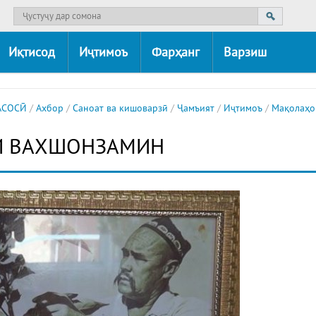
Иқтисод
Иҷтимоъ
Фарҳанг
Варзиш
АСОСӢ
/
Ахбор
/
Саноат ва кишоварзӣ
/
Ҷамъият
/
Иҷтимоъ
/
Мақолаҳо
И ВАХШОНЗАМИН