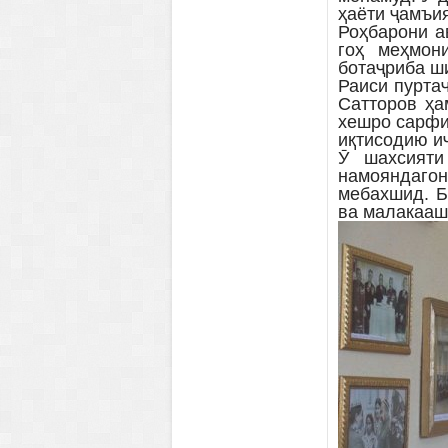
ҳаёти ҷамъи
Роҳбарони а
гоҳ меҳмон
ботаҷриба ш
Раиси пурта
Сатторов ҳа
хешро сарфи
иқтисодию и
Ӯ шахсияти
намояндагон
мебахшид. Б
ва малакааш