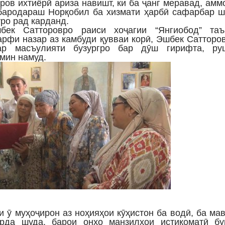
ров ихтиёрӣ ариза навишт, ки ба ҷанг меравад, амм
бародараш Норқобил ба хизмати ҳарбӣ сафарбар ш
ӯро рад карданд.
бек Сатторовро раиси хоҷагии “Янгиобод” таъ
арфи назар аз камбуди қувваи корӣ, Эшбек Сатторо
ар масъулияти бузургро бар дӯш гирифта, ру
ъмин намуд.
и ӯ муҳоҷирон аз ноҳияҳои кӯҳистон ба водӣ, ба ма
арда шуда, барои онҳо манзилҳои истиқоматӣ бу