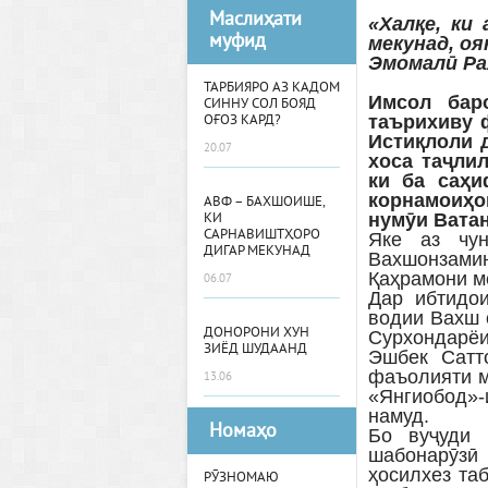
Маслиҳати
«Халқе, ки
муфид
мекунад, оя
Эмомалӣ Ра
ТАРБИЯРО АЗ КАДОМ
Имсол бар
СИННУ СОЛ БОЯД
таърихиву 
ОҒОЗ КАРД?
Истиқлоли 
20.07
хоса таҷли
ки ба саҳи
корнамоиҳо
АВФ – БАХШОИШЕ,
нумӯи Ватан
КИ
САРНАВИШТҲОРО
Яке аз чун
ДИГАР МЕКУНАД
Вахшонзами
Қаҳрамони м
06.07
Дар ибтидои
водии Вахш 
ДОНОРОНИ ХУН
Сурхондарёи
ЗИЁД ШУДААНД
Эшбек Сатто
фаъолияти м
13.06
«Янгиобод»-
намуд.
Номаҳо
Бо вуҷуди 
шабонарӯзӣ 
ҳосилхез та
РӮЗНОМАЮ