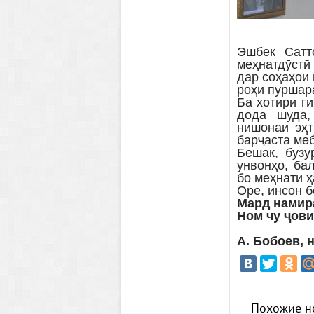
Эшбек Сатт
меҳнатдӯстӣ
дар соҳаҳои
роҳи пуршар
Ба хотири г
дода шуда,
нишонаи эҳт
барҷаста ме
Бешак, бузу
унвонҳо, ба
бо меҳнати ҳ
Оре, инсон 
Мард намира
Ном чу ҷови
А. Бобоев, 
Похожие н