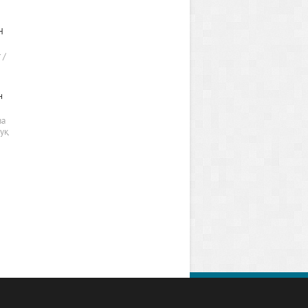
Н
 /
н
ва
қуқ