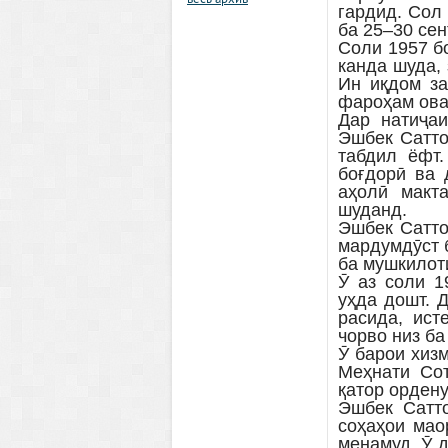
весь архив
гардид. Сол
ба 25–30 сен
Соли 1957 б
канда шуда,
Ин иқдом за
фароҳам ова
Дар натиҷаи
Эшбек Сатто
табдил ёфт.
боғдорӣ ва 
аҳолӣ макта
шуданд.
Эшбек Сатто
мардумдӯст б
ба мушкилот
Ӯ аз соли 1
уҳда дошт. 
расида, ист
чорво низ ба
Ӯ барои хиз
Меҳнати Сот
қатор орден
Эшбек Сатт
соҳаҳои мао
менамуд. Ӯ 