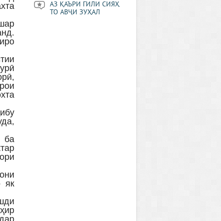
АЗ ҚАЪРИ ГИЛИ СИЯҲ
ахта
ТО АВҶИ ЗУҲАЛ
ашар
анд.
иро
тии
ҳурӣ
рӣ,
рои
хта
ҷибу
уда,
о ба
ктар
ори
мони
 як
шди
оҳир
 дар