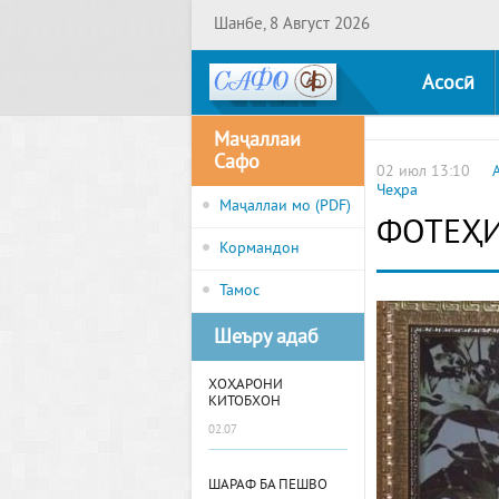
Шанбе, 8 Август 2026
Асосӣ
Маҷаллаи
Сафо
02 июл 13:10
Чеҳра
Маҷаллаи мо (PDF)
ФОТЕҲ
Кормандон
Тамос
Шеъру адаб
ХОҲАРОНИ
КИТОБХОН
02.07
ШАРАФ БА ПЕШВО