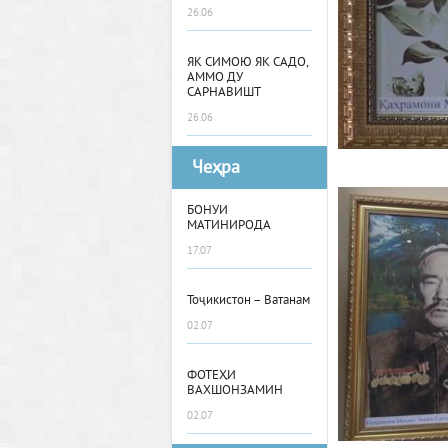
26.06
ЯК СИМОЮ ЯК САДО,
АММО ДУ
САРНАВИШТ
26.06
Чеҳра
БОНУИ
МАТИНИРОДА
17.07
Тоҷикистон – Ватанам
02.07
ФОТЕҲИ
ВАХШОНЗАМИН
02.07