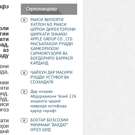
ифз
Серхонандаҳо
РАИСИ ВИЛОЯТИ
ХАТЛОН БО РАИСИ
оли
ШӮРОИ ДИРЕКТОРОНИ
гии
ШИРКАТИ SHAANXI
ати
APPLE GROUP CO., LTD.
ад,
МАСЪАЛАҲОИ РУШДИ
ҲАМКОРИҲОИ
 аз
САРМОЯГУЗОРӢ ВА
шду
БОҒДОРИРО БАРРАСӢ
КАРДАНД
они
да,
ҶАЙҲУН ДАР МАСИРИ
РУШДИ УСТУВОР ВА
нии
СОЗАНДАГӢ
ояти
Дар ноҳияи
анд.
Абдураҳмони Ҷомӣ 226
уд,
иншооти ҷашнӣ
сиси
мавриди истифода
ғоз
қарор гирифт
ати
БОХТАР. БОЗСОЗИИ
МАҶМААИ “ВАҲДАТ”
ҳои
ОҒОЗ ШУД
танӣ