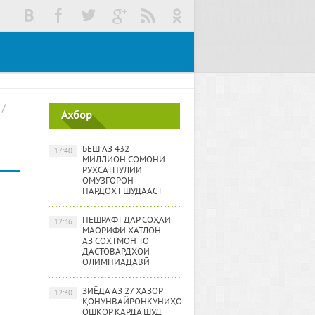
/
Ахбор
БЕШ АЗ 432
17:40
МИЛЛИОН СОМОНӢ
РУХСАТПУЛИИ
ОМӮЗГОРОН
ПАРДОХТ ШУДААСТ
ПЕШРАФТ ДАР СОҲАИ
12:36
МАОРИФИ ХАТЛОН:
АЗ СОХТМОН ТО
ДАСТОВАРДҲОИ
ОЛИМПИАДАВӢ
ЗИЁДА АЗ 27 ҲАЗОР
12:30
ҚОНУНВАЙРОНКУНИҲО
ОШКОР КАРДА ШУД