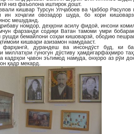
ятӣ низ фаъолона иштирок дошт.
ввали кишвар Турсун Улҷабоев ва Ҷаббор Расулов 
и ин хоҷагии овозадор шуда, бо кори кишоварз
инос мешуданд.
ҷрибаву номдор, деҳқони асилу фидоӣ, инсони коми
мчун фарзанди содиқи Ватан тамоми умри бобарак
 рушди бемайлони соҳаи кишоварзӣ, ободию пешра
ҷтимоии кишвари азизамон намудааст.
 фарҳангӣ, дурандеш ва инсондӯст буд, ки ба
и миллатҳои гуногун дӯстиву ҳамдигарфаҳмиро та
а кадрҳои ҷавон эътимод намуда, онҳоро аз рӯи д
он қадр мекард.