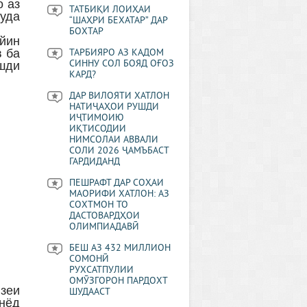
о аз
ТАТБИҚИ ЛОИҲАИ
уда
“ШАҲРИ БЕХАТАР” ДАР
БОХТАР
йин
в ба
ТАРБИЯРО АЗ КАДОМ
СИННУ СОЛ БОЯД ОҒОЗ
шди
КАРД?
ДАР ВИЛОЯТИ ХАТЛОН
НАТИҶАҲОИ РУШДИ
ИҶТИМОИЮ
ИҚТИСОДИИ
НИМСОЛАИ АВВАЛИ
СОЛИ 2026 ҶАМЪБАСТ
ГАРДИДАНД
ПЕШРАФТ ДАР СОҲАИ
МАОРИФИ ХАТЛОН: АЗ
СОХТМОН ТО
ДАСТОВАРДҲОИ
ОЛИМПИАДАВӢ
БЕШ АЗ 432 МИЛЛИОН
СОМОНӢ
РУХСАТПУЛИИ
ОМӮЗГОРОН ПАРДОХТ
взеи
ШУДААСТ
нёд