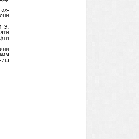
гоҳ-
они
л Э.
ати
фти
йни
ҳким
ониш