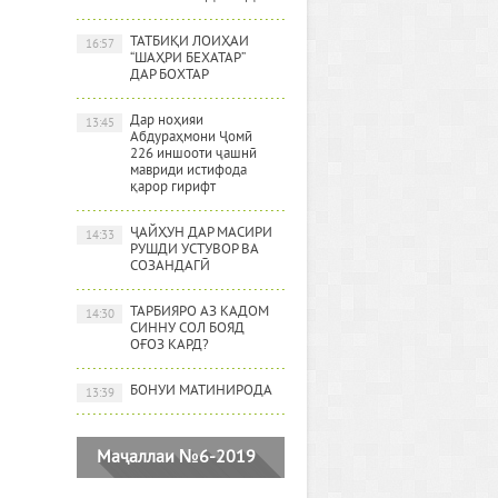
ТАТБИҚИ ЛОИҲАИ
16:57
“ШАҲРИ БЕХАТАР”
ДАР БОХТАР
Дар ноҳияи
13:45
Абдураҳмони Ҷомӣ
226 иншооти ҷашнӣ
мавриди истифода
қарор гирифт
ҶАЙҲУН ДАР МАСИРИ
14:33
РУШДИ УСТУВОР ВА
СОЗАНДАГӢ
ТАРБИЯРО АЗ КАДОМ
14:30
СИННУ СОЛ БОЯД
ОҒОЗ КАРД?
БОНУИ МАТИНИРОДА
13:39
Маҷаллаи №6-2019