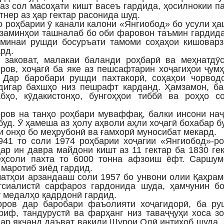
 аз сол масоҳати кишт васеъ гардида, ҳосилнокии п
тнер аз ҳар гектар расонида шуд.
о роҳбарии ӯ канали калони «Янгиобод» бо усули ҳ
 заминҳои ташналаб бо оби фаровон таъмин гардид
минаи рушди босуръати тамоми соҳаҳои кишоварз
рд.
 заковат, малакаи баланди роҳбарӣ ва меҳнатдӯс
ров, хоҷагӣ ба яке аз пешсафтарин хоҷагиҳои ҷум
 Дар баробари рушди пахтакорӣ, соҳаҳои чорводо
дигар бахшҳо низ пешрафт карданд. Ҳамзамон, ба
бҳо, кӯдакистонҳо, бунгоҳҳои тиббӣ ва роҳҳо со
ров на танҳо роҳбари муваффақ, балки инсони на
уд. Ӯ ҳамеша аз ҳолу аҳволи аҳли хоҷагӣ бохабар б
и онҳо бо меҳрубонӣ ва ғамхорӣ муносибат мекард.
941 то соли 1974 роҳбарии хоҷагии «Янгиобод»-р
Дар ин давра майдони кишт аз 11 гектар ба 1830 ге
еҳсоли пахта то 6000 тонна афзоиш ёфт. Саршум
 маротиб зиёд гардид.
матҳои арзандааш соли 1957 бо унвони олии Қаҳра
сиалистӣ сарфароз гардонида шуда, ҳамчунин бо
у медалҳо қадрдонӣ гардид.
оров дар баробари фаъолияти хоҷагидорӣ, ба ру
риф, тандурустӣ ва фарҳанг низ таваҷҷуҳи хоса з
дар якчанд даъват вакили Шурои Олӣ интихоб шуда,