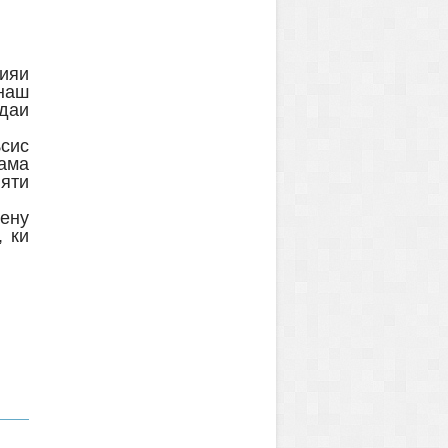
ияи
онаш
ндаи
ъсис
ама
яти
ену
, ки