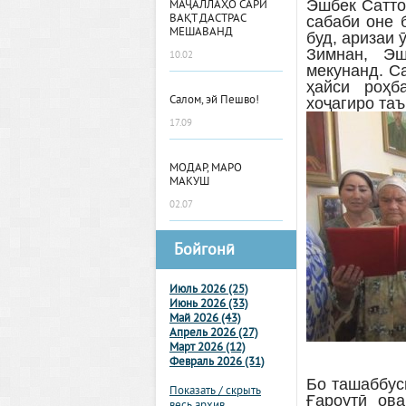
Эшбек Сатто
МАҶАЛЛАҲО САРИ
ВАҚТ ДАСТРАС
сабаби оне 
МЕШАВАНД
буд, аризаи 
Зимнан, Эш
10.02
мекунанд. С
ҳайси роҳб
Салом, эй Пешво!
хоҷагиро та
17.09
МОДАР, МАРО
МАКУШ
02.07
Бойгонӣ
Июль 2026 (25)
Июнь 2026 (33)
Май 2026 (43)
Апрель 2026 (27)
Март 2026 (12)
Февраль 2026 (31)
Бо ташаббус
Показать / скрыть
Ғароутӣ ов