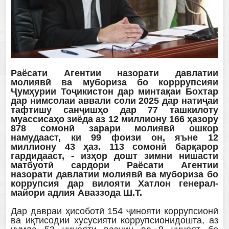
Раёсати Агентии назорати давлатии
молиявӣ ва мубориза бо корррупсияи
Ҷумҳурии Тоҷикистон дар минтақаи Бохтар
дар нимсолаи аввали соли 2025 дар натиҷаи
тафтишу санҷишҳо дар 77 ташкилоту
муассисаҳо зиёда аз 12 миллиону 166 ҳазору
878 сомонӣ зарари молиявӣ ошкор
намудааст, ки 99 фоизи он, яъне 12
миллиону 43 ҳаз. 113 сомонӣ барқарор
гардидааст, - изҳор дошт зимни нишасти
матбуотӣ сардори Раёсати Агентии
назорати давлатии молиявӣ ва мубориза бо
коррупсия дар вилояти Хатлон генерал-
майори адлия Аваззода Ш.Т.
Дар давраи ҳисоботӣ 154 ҷинояти коррупсионӣ
ва иқтисодии хусусияти коррупсионидошта, аз