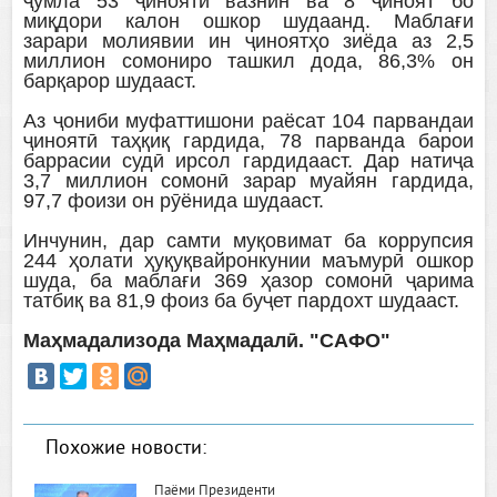
ҷумла 53 ҷинояти вазнин ва 8 ҷиноят бо
миқдори калон ошкор шудаанд. Маблағи
зарари молиявии ин ҷиноятҳо зиёда аз 2,5
миллион сомониро ташкил дода, 86,3% он
барқарор шудааст.
Аз ҷониби муфаттишони раёсат 104 парвандаи
ҷиноятӣ таҳқиқ гардида, 78 парванда барои
баррасии судӣ ирсол гардидааст. Дар натиҷа
3,7 миллион сомонӣ зарар муайян гардида,
97,7 фоизи он рӯёнида шудааст.
Инчунин, дар самти муқовимат ба коррупсия
244 ҳолати ҳуқуқвайронкунии маъмурӣ ошкор
шуда, ба маблағи 369 ҳазор сомонӣ ҷарима
татбиқ ва 81,9 фоиз ба буҷет пардохт шудааст.
Маҳмадализода Маҳмадалӣ. "САФО"
Похожие новости:
Паёми Президенти