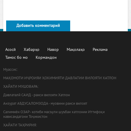
Добавить комментарий
Асосӣ
Хабарҳо
Навор
Мақолаҳо
Реклама
Тамос бо мо
Кормандон
Муассис:
МАҚОМОТИ ИҶРОИЯИ ҲОКИМИЯТИ ДАВЛАТИИ ВИЛОЯТИ ХАТЛОН
ҲАЙАТИ МУШОВАРА:
Давлаталӣ САИД - раиси вилояти Хатлон
Анзурат АБДУСАЛОМЗОДА - муовини раиси вилоят
Салимиён ОЗАР - котиби масъули шуъбаи хатлонии Иттифоқи
нависандагони Тоҷикистон
ҲАЙАТИ ТАҲРИРИЯ: