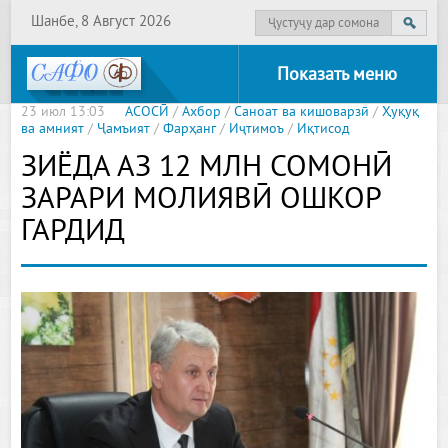
Шанбе, 8 Август 2026
Показать меню
23 июл 13:03
АСОСӢ
/
Ахбор
/
Саноат ва кишоварзӣ
/
Ҳуқуқ
ва амният
/
Ҷамъият
/
Фарҳанг
/
Иҷтимоъ
/
Иқтисод
ЗИЁДА АЗ 12 МЛН СОМОНӢ
ЗАРАРИ МОЛИЯВӢ ОШКОР
ГАРДИД