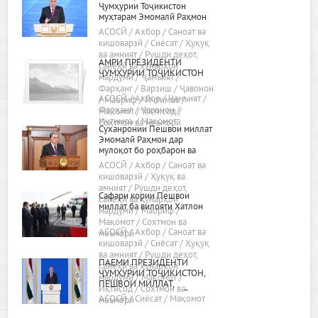
Ҷумҳурии Тоҷикистон
муҳтарам Эмомалӣ Раҳмон
«Дар бораи самтҳои асосии
АСОСӢ / Ахбор / Саноат ва
сиёсати дохилӣ ва хориҷии
кишоварзӣ / Сиёсат / Ҳуқуқ
ҷумҳурӣ»
ва амният / Рушди деҳот,
АМРИ ПРЕЗИДЕНТИ
сайёҳӣ ва ҳунарҳои
ҶУМҲУРИИ ТОҶИКИСТОН
мардумӣ / Ҷамъият /
Фарҳанг / Варзиш / Ҷавонон
АСОСӢ / Ахбор / Ҷамъият /
/ Маориф / Иҷтимоъ /
Фарҳанг / Ҷавонон /
Мақомот / Иқтисод /
Иҷтимоъ / Мақомот
Сохтмон ва меъморӣ
Суханронии Пешвои миллат
Эмомалӣ Раҳмон дар
мулоқот бо роҳбарон ва
фаъолони вилояти Хатлон
АСОСӢ / Ахбор / Саноат ва
24.02.2022, шаҳри Бохтар
кишоварзӣ / Ҳуқуқ ва
амният / Рушди деҳот,
Сафари кории Пешвои
сайёҳӣ ва ҳунарҳои
миллат ба вилояти Хатлон
мардумӣ / Маориф /
Мақомот / Сохтмон ва
АСОСӢ / Ахбор / Саноат ва
меъморӣ
кишоварзӣ / Сиёсат / Ҳуқуқ
ва амният / Рушди деҳот,
ПАЁМИ ПРЕЗИДЕНТИ
сайёҳӣ ва ҳунарҳои
ҶУМҲУРИИ ТОҶИКИСТОН,
мардумӣ / Мақомот /
ПЕШВОИ МИЛЛАТ,
Иқтисод / Сохтмон ва
МУҲТАРАМ ЭМОМАЛӢ
АСОСӢ / Сиёсат / Мақомот
меъморӣ
РАҲМОН БА МАҶЛИСИ ОЛӢ