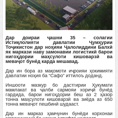
Дар доираи ҷашни 35 – солагии
Истиқлолияти давлатии Ҷумҳурии
Тоҷикистон дар ноҳияи Ҷалолиддини Балхӣ
як маркази наву замонавии логистикӣ барои
нигоҳдории маҳсулоти кишоварзӣ ва
меваҷот бунёд карда мешавад.
Дар ин бора аз мақомоти иҷроияи ҳокимияти
давлатии ноҳия ба “Сафо” иттилоъ доданд.
Иншооти мазкур бо дастгирии Ҳукумати
мамлакат ва ҷалби сармояи хориҷӣ бунёд
гардида, барои нигоҳдории беш аз 2 ҳазор
тонна маҳсулоти кишоварзӣ ва зиёда аз 650
тонна меваҷот пешбинӣ шудааст.
Дар ин марказ ҳамчунин бунёди корхонаи