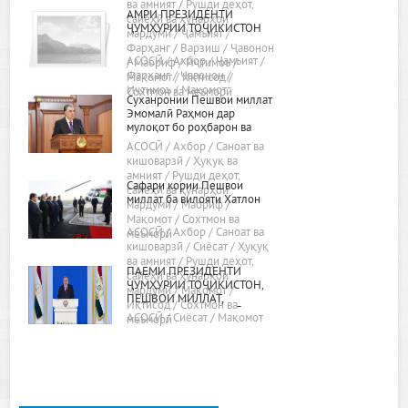
ва амният / Рушди деҳот,
АМРИ ПРЕЗИДЕНТИ
сайёҳӣ ва ҳунарҳои
ҶУМҲУРИИ ТОҶИКИСТОН
мардумӣ / Ҷамъият /
Фарҳанг / Варзиш / Ҷавонон
АСОСӢ / Ахбор / Ҷамъият /
/ Маориф / Иҷтимоъ /
Фарҳанг / Ҷавонон /
Мақомот / Иқтисод /
Иҷтимоъ / Мақомот
Сохтмон ва меъморӣ
Суханронии Пешвои миллат
Эмомалӣ Раҳмон дар
мулоқот бо роҳбарон ва
фаъолони вилояти Хатлон
АСОСӢ / Ахбор / Саноат ва
24.02.2022, шаҳри Бохтар
кишоварзӣ / Ҳуқуқ ва
амният / Рушди деҳот,
Сафари кории Пешвои
сайёҳӣ ва ҳунарҳои
миллат ба вилояти Хатлон
мардумӣ / Маориф /
Мақомот / Сохтмон ва
АСОСӢ / Ахбор / Саноат ва
меъморӣ
кишоварзӣ / Сиёсат / Ҳуқуқ
ва амният / Рушди деҳот,
ПАЁМИ ПРЕЗИДЕНТИ
сайёҳӣ ва ҳунарҳои
ҶУМҲУРИИ ТОҶИКИСТОН,
мардумӣ / Мақомот /
ПЕШВОИ МИЛЛАТ,
Иқтисод / Сохтмон ва
МУҲТАРАМ ЭМОМАЛӢ
АСОСӢ / Сиёсат / Мақомот
меъморӣ
РАҲМОН БА МАҶЛИСИ ОЛӢ