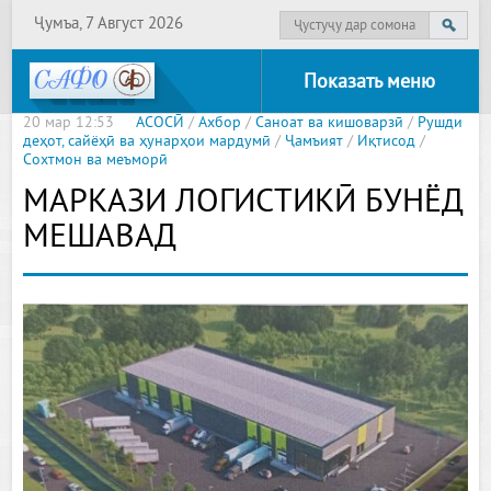
Ҷумъа, 7 Август 2026
Показать меню
20 мар 12:53
АСОСӢ
/
Ахбор
/
Саноат ва кишоварзӣ
/
Рушди
деҳот, сайёҳӣ ва ҳунарҳои мардумӣ
/
Ҷамъият
/
Иқтисод
/
Сохтмон ва меъморӣ
МАРКАЗИ ЛОГИСТИКӢ БУНЁД
МЕШАВАД