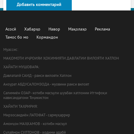
Добавить комментарий
Асосӣ
Хабарҳо
Навор
Мақолаҳо
Реклама
Тамос бо мо
Кормандон
Муассис:
МАҚОМОТИ ИҶРОИЯИ ҲОКИМИЯТИ ДАВЛАТИИ ВИЛОЯТИ ХАТЛОН
ҲАЙАТИ МУШОВАРА:
Давлаталӣ САИД - раиси вилояти Хатлон
Анзурат АБДУСАЛОМЗОДА - муовини раиси вилоят
Салимиён ОЗАР - котиби масъули шуъбаи хатлонии Иттифоқи
нависандагони Тоҷикистон
ҲАЙАТИ ТАҲРИРИЯ:
Мирзосаидиён ЛАТОФАТ - сармуҳаррир
Амонҷон МАҲКАМОВ - котиби масъул
Сулаймон СУЛТОНОВ - ходими адабӣ