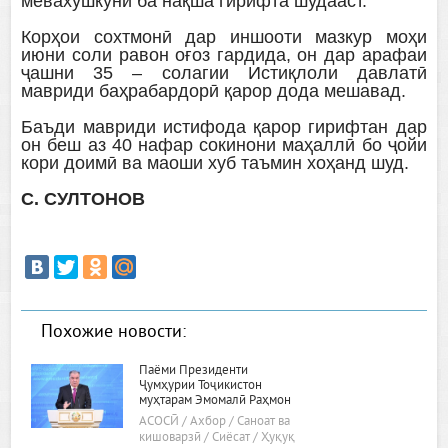
мевахушкунӣ ба нақша гирифта шудааст.
Корҳои сохтмонӣ дар иншооти мазкур моҳи
июни соли равон оғоз гардида, он дар арафаи
ҷашни 35 – солагии Истиқлоли давлатӣ
мавриди баҳрабардорӣ қарор дода мешавад.
Баъди мавриди истифода қарор гирифтан дар
он беш аз 40 нафар сокинони маҳаллӣ бо ҷойи
кори доимӣ ва маоши хуб таъмин хоҳанд шуд.
С. СУЛТОНОВ
Похожие новости:
Паёми Президенти
Ҷумҳурии Тоҷикистон
муҳтарам Эмомалӣ Раҳмон
«Дар бораи самтҳои асосии
АСОСӢ / Ахбор / Саноат ва
сиёсати дохилӣ ва хориҷии
кишоварзӣ / Сиёсат / Ҳуқуқ
ҷумҳурӣ»