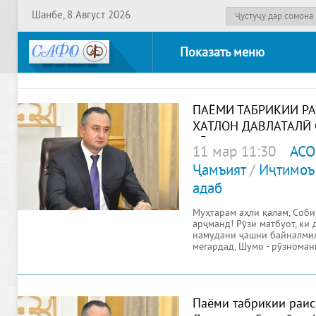
Шанбе, 8 Август 2026
Показать меню
ПАЁМИ ТАБРИКИИ Р
ХАТЛОН ДАВЛАТАЛӢ 
РӮЗИ МАТБУОТИ ТОҶ
11 мар 11:30
АСО
Ҷамъият
/
Иҷтимоъ
адаб
Муҳтарам аҳли қалам, Cоби
арҷманд! Рӯзи матбуот, ки
намудани ҷашни байналмил
мегардад, Шумо - рӯзноман
Паёми табрикии раис