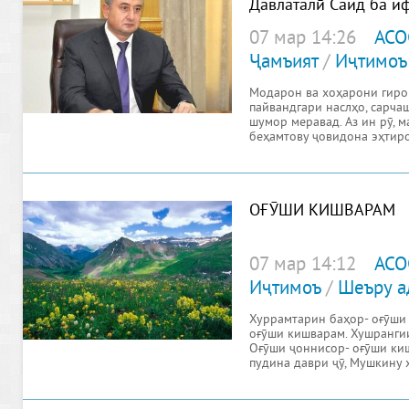
Давлаталӣ Саид ба и
07 мар 14:26
АСО
Ҷамъият
/
Иҷтимоъ
Модарон ва хоҳарони гиро
пайвандгари наслҳо, сарча
шумор меравад. Аз ин рӯ, 
беҳамтову ҷовидона эҳтиро
ОҒӮШИ КИШВАРАМ
07 мар 14:12
АСО
Иҷтимоъ
/
Шеъру а
Хуррамтарин баҳор- оғӯши 
оғӯши кишварам. Хушрангии
Оғӯши ҷоннисор- оғӯши кишв
пудина даври ҷӯ, Мушкину 