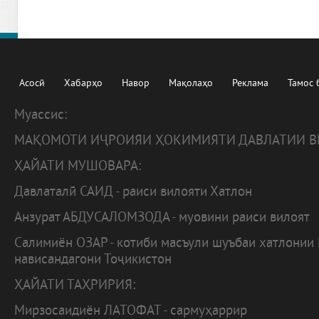
Асосӣ
Хабарҳо
Навор
Мақолаҳо
Реклама
Тамос 
Муассис:
МАҚОМОТИ ИҶРОИЯИ ҲОКИМИЯТИ ДАВЛАТИИ В
ҲАЙАТИ МУШОВАРА:
Давлаталӣ САИД - раиси вилояти Хатлон
Анзурат АБДУСАЛОМЗОДА - муовини раиси вилоят
Салимиён ОЗАР - котиби масъули шуъбаи хатлонии
нависандагони Тоҷикистон
ҲАЙАТИ ТАҲРИРИЯ:
Мирзосаидиён ЛАТОФАТ - сармуҳаррир