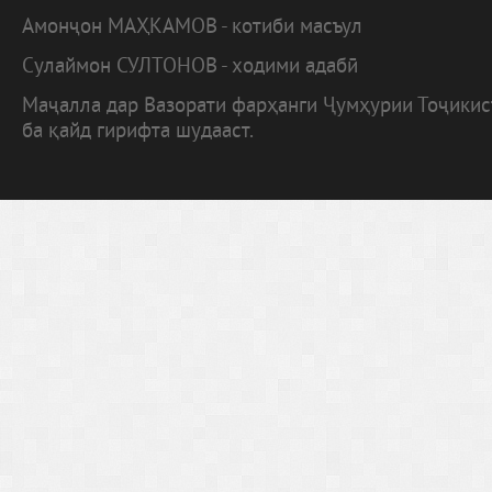
Амонҷон МАҲКАМОВ - котиби масъул
Сулаймон СУЛТОНОВ - ходими адабӣ
Маҷалла дар Вазорати фарҳанги Ҷумҳурии Тоҷики
ба қайд гирифта шудааст.