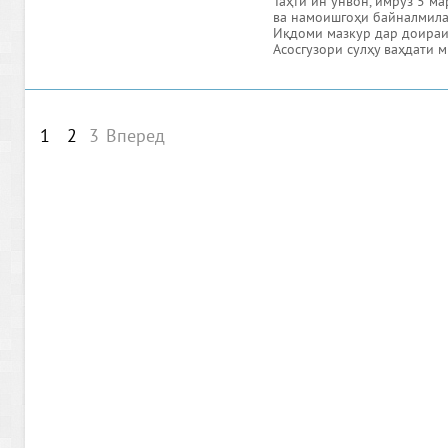
Таҳти ин унвон, имрӯз 5 м
ва намоишгоҳи байналмилал
Иқдоми мазкур дар доираи
Асосгузори сулҳу ваҳдати м
1
2
3
Вперед