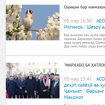
Ошиқам бар нағмаҳо
05 мар 16:00
АСО
Иҷтимоъ
/
Шеъру а
Бар димоғам бӯи ҳулбӯ мер
мерасад, Дардҳоро баҳри д
дида хушрӯ мерасад, Ошиқа
Дар само пайдо шуда ранг
“МАРҲАБО БА ХАТЛО
05 мар 15:45
АСО
деҳот, сайёҳӣ ва 
Ҷамъият
/
Фарҳанг
Мақомот