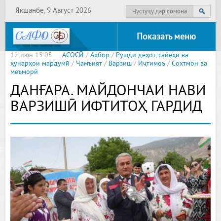
Якшанбе, 9 Август 2026
Показать меню
12 июн 15:05
АСОСӢ
/
Ахбор
/
Рушди деҳот, сайёҳӣ ва
ҳунарҳои мардумӣ
/
Ҷамъият
/
Варзиш
/
Иҷтимоъ
/
Сохтмон ва
меъморӣ
ДАНҒАРА. МАЙДОНЧАИ НАВИ
ВАРЗИШӢ ИФТИТОҲ ГАРДИД