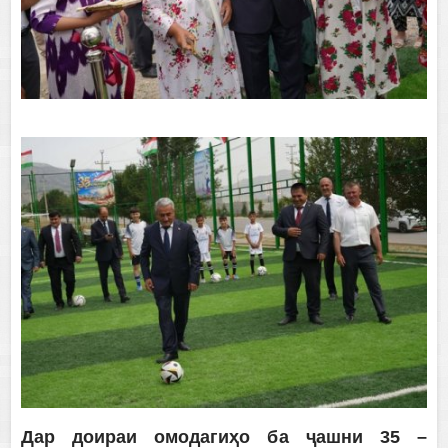
Дар доираи омодагиҳо ба ҷашни 35 –