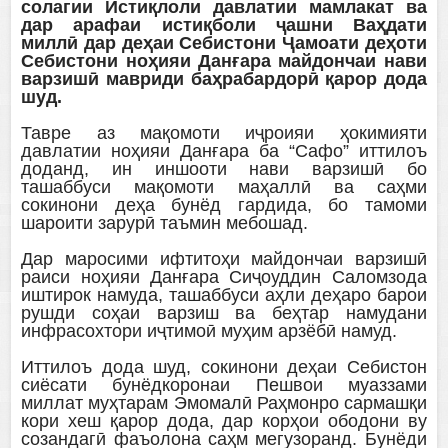
солагии Истиқлоли давлатии мамлакат ва
дар арафаи истиқболи ҷашни Ваҳдати
миллӣ дар деҳаи Себистони Ҷамоати деҳоти
Себистони ноҳияи Данғара майдончаи нави
варзишӣ мавриди баҳрабардорӣ қарор дода
шуд.
Тавре аз мақомоти иҷроияи ҳокимияти
давлатии ноҳияи Данғара ба “Сафо” иттилоъ
доданд, ин иншооти нави варзишӣ бо
ташаббуси мақомоти маҳаллӣ ва саҳми
сокинони деҳа бунёд гардида, бо тамоми
шароити зарурӣ таъмин мебошад.
Дар маросими ифтитоҳи майдончаи варзишӣ
раиси ноҳияи Данғара Сиҷоуддин Саломзода
иштирок намуда, ташаббуси аҳли деҳаро барои
рушди соҳаи варзиш ва беҳтар намудани
инфрасохтори иҷтимоӣ муҳим арзёбӣ намуд.
Иттилоъ дода шуд, сокинони деҳаи Себистон
сиёсати бунёдкоронаи Пешвои муаззами
миллат муҳтарам Эмомалӣ Раҳмонро сармашқи
кори хеш қарор дода, дар корҳои ободони ву
созандагӣ фаъолона саҳм мегузоранд. Бунёди