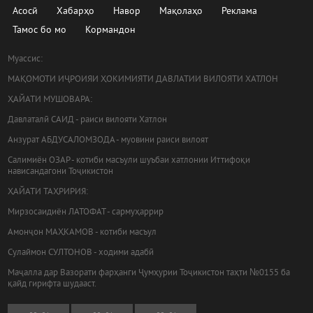
Асосӣ
Хабарҳо
Навор
Мақолаҳо
Реклама
Тамос бо мо
Кормандон
Муассис:
МАҚОМОТИ ИҶРОИЯИ ҲОКИМИЯТИ ДАВЛАТИИ ВИЛОЯТИ ХАТЛОН
ҲАЙАТИ МУШОВАРА:
Давлаталӣ САИД - раиси вилояти Хатлон
Анзурат АБДУСАЛОМЗОДА - муовини раиси вилоят
Салимиён ОЗАР - котиби масъули шуъбаи хатлонии Иттифоқи
нависандагони Тоҷикистон
ҲАЙАТИ ТАҲРИРИЯ:
Мирзосаидиён ЛАТОФАТ - сармуҳаррир
Амонҷон МАҲКАМОВ - котиби масъул
Сулаймон СУЛТОНОВ - ходими адабӣ
Маҷалла дар Вазорати фарҳанги Ҷумҳурии Тоҷикистон таҳти №0155 ба
қайд гирифта шудааст.