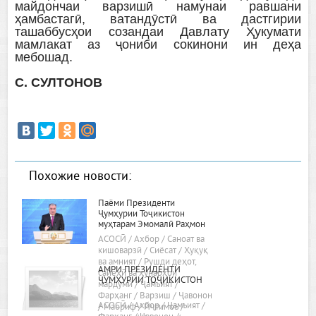
майдончаи варзишӣ намунаи равшани
ҳамбастагӣ, ватандӯстӣ ва дастгирии
ташаббусҳои созандаи Давлату Ҳукумати
мамлакат аз ҷониби сокинони ин деҳа
мебошад.
С. СУЛТОНОВ
Похожие новости:
Паёми Президенти
Ҷумҳурии Тоҷикистон
муҳтарам Эмомалӣ Раҳмон
«Дар бораи самтҳои асосии
АСОСӢ / Ахбор / Саноат ва
сиёсати дохилӣ ва хориҷии
кишоварзӣ / Сиёсат / Ҳуқуқ
ҷумҳурӣ»
ва амният / Рушди деҳот,
АМРИ ПРЕЗИДЕНТИ
сайёҳӣ ва ҳунарҳои
ҶУМҲУРИИ ТОҶИКИСТОН
мардумӣ / Ҷамъият /
Фарҳанг / Варзиш / Ҷавонон
АСОСӢ / Ахбор / Ҷамъият /
/ Маориф / Иҷтимоъ /