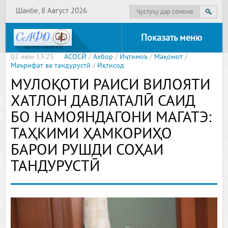
Шанбе, 8 Август 2026
Показать меню
02 июн 13:25
АСОСӢ
/
Ахбор
/
Иҷтимоъ
/
Мақомот
/
Маърифат ва тандурустӣ
/
Иқтисод
МУЛОҚОТИ РАИСИ ВИЛОЯТИ
ХАТЛОН ДАВЛАТАЛӢ САИД
БО НАМОЯНДАГОНИ МАГАТЭ:
ТАҲКИМИ ҲАМКОРИҲО
БАРОИ РУШДИ СОҲАИ
ТАНДУРУСТӢ