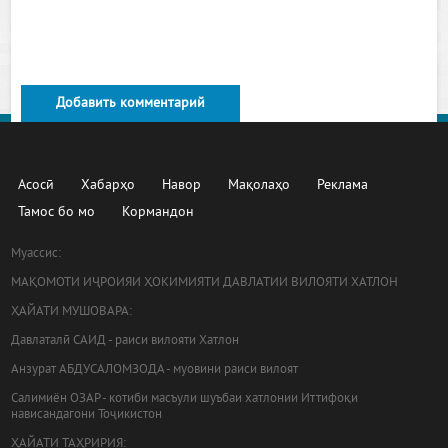
Добавить комментарий
Асосӣ
Хабарҳо
Навор
Мақолаҳо
Реклама
Тамос бо мо
Кормандон
Муассис:
МАҚОМОТИ ИҶРОИЯИ ҲОКИМИЯТИ ДАВЛАТИИ ВИЛОЯТИ ХАТЛОН
ҲАЙАТИ МУШОВАРА:
Давлаталӣ САИД - раиси вилояти Хатлон
Анзурат АБДУСАЛОМЗОДА - муовини раиси вилоят
Салимиён ОЗАР - котиби масъули шуъбаи хатлонии Иттифоқи
нависандагони Тоҷикистон
ҲАЙАТИ ТАҲРИРИЯ: