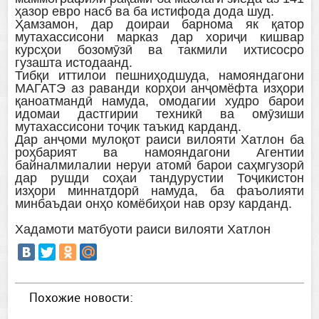
ҳазор евро насб ва ба истифода дода шуд.
Ҳамзамон, дар доираи барнома як қатор
мутахассисони марказ дар хориҷи кишвар
курсҳои бозомӯзӣ ва такмили ихтисосро
гузашта истодаанд.
Тибқи иттилои пешниҳодшуда, намояндагони
МАГАТЭ аз раванди корҳои анҷомёфта изҳори
қаноатмандӣ намуда, омодагии худро барои
идомаи дастгирии техникӣ ва омӯзиши
мутахассисони тоҷик таъкид карданд.
Дар анҷоми мулоқот раиси вилояти Хатлон ба
роҳбарият ва намояндагони Агентии
байналмилалии неруи атомӣ барои саҳмгузорӣ
дар рушди соҳаи тандурустии Тоҷикистон
изҳори миннатдорӣ намуда, ба фаъолияти
минбаъдаи онҳо комёбиҳои нав орзу карданд.
Хадамоти матбуоти раиси вилояти Хатлон
Похожие новости: