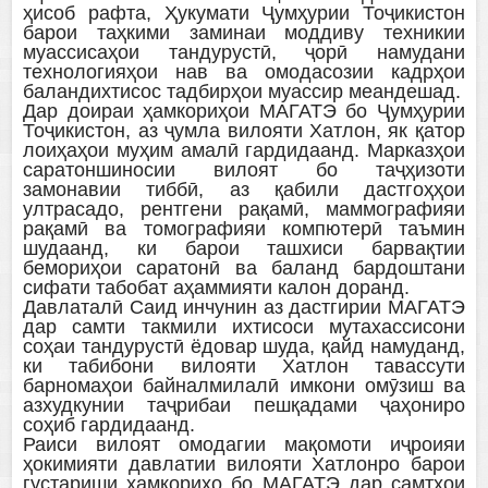
ҳисоб рафта, Ҳукумати Ҷумҳурии Тоҷикистон
барои таҳкими заминаи моддиву техникии
муассисаҳои тандурустӣ, ҷорӣ намудани
технологияҳои нав ва омодасозии кадрҳои
баландихтисос тадбирҳои муассир меандешад.
Дар доираи ҳамкориҳои МАГАТЭ бо Ҷумҳурии
Тоҷикистон, аз ҷумла вилояти Хатлон, як қатор
лоиҳаҳои муҳим амалӣ гардидаанд. Марказҳои
саратоншиносии вилоят бо таҷҳизоти
замонавии тиббӣ, аз қабили дастгоҳҳои
ултрасадо, рентгени рақамӣ, маммографияи
рақамӣ ва томографияи компютерӣ таъмин
шудаанд, ки барои ташхиси барвақтии
бемориҳои саратонӣ ва баланд бардоштани
сифати табобат аҳаммияти калон доранд.
Давлаталӣ Саид инчунин аз дастгирии МАГАТЭ
дар самти такмили ихтисоси мутахассисони
соҳаи тандурустӣ ёдовар шуда, қайд намуданд,
ки табибони вилояти Хатлон тавассути
барномаҳои байналмилалӣ имкони омӯзиш ва
азхудкунии таҷрибаи пешқадами ҷаҳониро
соҳиб гардидаанд.
Раиси вилоят омодагии мақомоти иҷроияи
ҳокимияти давлатии вилояти Хатлонро барои
густариши ҳамкориҳо бо МАГАТЭ дар самтҳои