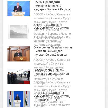
Паёми Президенти
Ҷумҳурии Тоҷикистон
муҳтарам Эмомалӣ Раҳмон
«Дар бораи самтҳои асосии
АСОСӢ / Ахбор / Саноат ва
сиёсати дохилӣ ва хориҷии
кишоварзӣ / Сиёсат / Ҳуқуқ
ҷумҳурӣ»
ва амният / Рушди деҳот,
АМРИ ПРЕЗИДЕНТИ
сайёҳӣ ва ҳунарҳои
ҶУМҲУРИИ ТОҶИКИСТОН
мардумӣ / Ҷамъият /
Фарҳанг / Варзиш / Ҷавонон
АСОСӢ / Ахбор / Ҷамъият /
/ Маориф / Иҷтимоъ /
Фарҳанг / Ҷавонон /
Мақомот / Иқтисод /
Иҷтимоъ / Мақомот
Сохтмон ва меъморӣ
Суханронии Пешвои миллат
Эмомалӣ Раҳмон дар
мулоқот бо роҳбарон ва
фаъолони вилояти Хатлон
АСОСӢ / Ахбор / Саноат ва
24.02.2022, шаҳри Бохтар
кишоварзӣ / Ҳуқуқ ва
амният / Рушди деҳот,
Сафари кории Пешвои
сайёҳӣ ва ҳунарҳои
миллат ба вилояти Хатлон
мардумӣ / Маориф /
Мақомот / Сохтмон ва
АСОСӢ / Ахбор / Саноат ва
меъморӣ
кишоварзӣ / Сиёсат / Ҳуқуқ
ва амният / Рушди деҳот,
ПАЁМИ ПРЕЗИДЕНТИ
сайёҳӣ ва ҳунарҳои
ҶУМҲУРИИ ТОҶИКИСТОН,
мардумӣ / Мақомот /
ПЕШВОИ МИЛЛАТ,
Иқтисод / Сохтмон ва
МУҲТАРАМ ЭМОМАЛӢ
АСОСӢ / Сиёсат / Мақомот
меъморӣ
РАҲМОН БА МАҶЛИСИ ОЛӢ