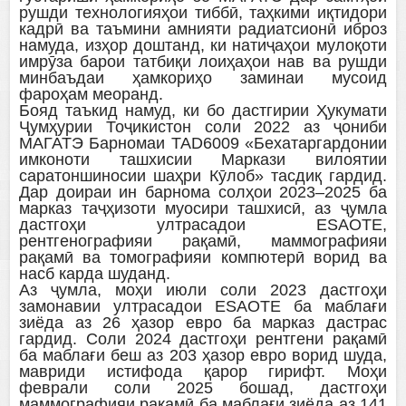
рушди технологияҳои тиббӣ, таҳкими иқтидори
кадрӣ ва таъмини амнияти радиатсионӣ иброз
намуда, изҳор доштанд, ки натиҷаҳои мулоқоти
имрӯза барои татбиқи лоиҳаҳои нав ва рушди
минбаъдаи ҳамкориҳо заминаи мусоид
фароҳам меоранд.
Бояд таъкид намуд, ки бо дастгирии Ҳукумати
Ҷумҳурии Тоҷикистон соли 2022 аз ҷониби
МАГАТЭ Барномаи TAD6009 «Бехатаргардонии
имконоти ташхисии Маркази вилоятии
саратоншиносии шаҳри Кӯлоб» тасдиқ гардид.
Дар доираи ин барнома солҳои 2023–2025 ба
марказ таҷҳизоти муосири ташхисӣ, аз ҷумла
дастгоҳи ултрасадои ESAOTE,
рентгенографияи рақамӣ, маммографияи
рақамӣ ва томографияи компютерӣ ворид ва
насб карда шуданд.
Аз ҷумла, моҳи июли соли 2023 дастгоҳи
замонавии ултрасадои ESAOTE ба маблағи
зиёда аз 26 ҳазор евро ба марказ дастрас
гардид. Соли 2024 дастгоҳи рентгени рақамӣ
ба маблағи беш аз 203 ҳазор евро ворид шуда,
мавриди истифода қарор гирифт. Моҳи
феврали соли 2025 бошад, дастгоҳи
маммографияи рақамӣ ба маблағи зиёда аз 141