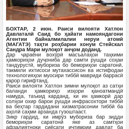
БОХТАР, 2 июн. Раиси вилояти Хатлон
Давлаталӣ Саид бо ҳайати намояндагони
Агентии байналмилалии неруи атомӣ
(МАГАТЭ) таҳти роҳбарии хонум Стейскал
Сандра Мари мулоқот анҷом доданд.
Дар ҷараёни вохӯрӣ масъалаҳои таҳкими
ҳамкориҳои дуҷониба дар самти рушди соҳаи
тандурустӣ, мубориза бо бемориҳои саратонӣ,
такмили ихтисоси мутахассисон ва истифодаи
технологияҳои муосири тиббӣ мавриди баррасӣ
қарор гирифтанд.
Раиси вилояти Хатлон зимни мулоқот аз сатҳи
баланди ҳамкориҳо изҳори қаноатмандӣ
намуда, таъкид карданд, ки ин ҳамкорӣ дар
солҳои охир барои рушди инфрасохтори тиббӣ
ва беҳтар гардидани хизматрасонии тиббӣ ба
аҳолӣ саҳми арзанда гузоштааст.
Зикр гардид, ки имрӯз мубориза бар зидди
бемориҳои саратонӣ яке аз самтҳои
афзалиятноки сиёсати иҷтимоии давлат ба