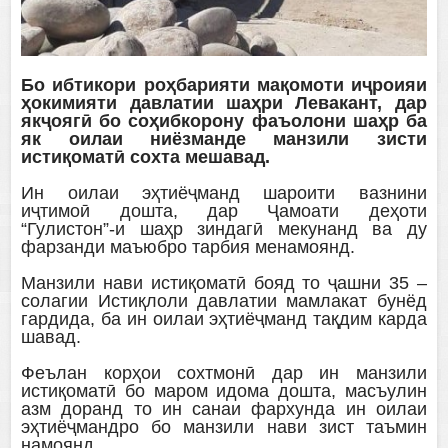
Бо ибтикори роҳбарияти мақомоти иҷроияи
ҳокимияти давлатии шаҳри Левакант, дар
якҷоягӣ бо соҳибкорону фаъолони шаҳр ба
як оилаи ниёзманде манзили зисти
истиқоматӣ сохта мешавад.
Ин оилаи эҳтиёҷманд шароити вазнини
иҷтимоӣ дошта, дар Ҷамоати деҳоти
“Гулистон”-и шаҳр зиндагӣ мекунанд ва ду
фарзанди маъюбро тарбия менамоянд.
Манзили нави истиқоматӣ бояд то ҷашни 35 –
солагии Истиқлоли давлатии мамлакат бунёд
гардида, ба ин оилаи эҳтиёҷманд тақдим карда
шавад.
Феълан корҳои сохтмонӣ дар ин манзили
истиқоматӣ бо маром идома дошта, масъулин
азм доранд то ин санаи фархунда ин оилаи
эҳтиёҷмандро бо манзили нави зист таъмин
намоянд.