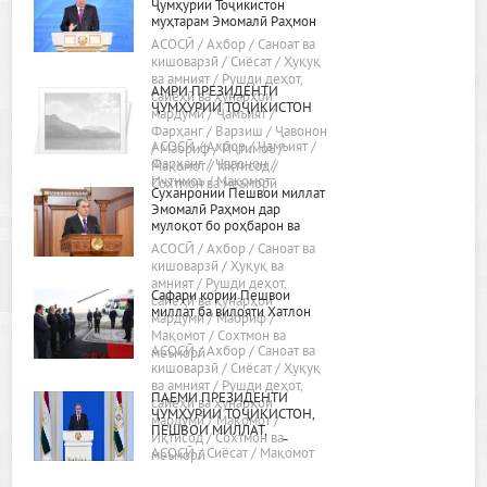
Ҷумҳурии Тоҷикистон
муҳтарам Эмомалӣ Раҳмон
«Дар бораи самтҳои асосии
АСОСӢ / Ахбор / Саноат ва
сиёсати дохилӣ ва хориҷии
кишоварзӣ / Сиёсат / Ҳуқуқ
ҷумҳурӣ»
ва амният / Рушди деҳот,
АМРИ ПРЕЗИДЕНТИ
сайёҳӣ ва ҳунарҳои
ҶУМҲУРИИ ТОҶИКИСТОН
мардумӣ / Ҷамъият /
Фарҳанг / Варзиш / Ҷавонон
АСОСӢ / Ахбор / Ҷамъият /
/ Маориф / Иҷтимоъ /
Фарҳанг / Ҷавонон /
Мақомот / Иқтисод /
Иҷтимоъ / Мақомот
Сохтмон ва меъморӣ
Суханронии Пешвои миллат
Эмомалӣ Раҳмон дар
мулоқот бо роҳбарон ва
фаъолони вилояти Хатлон
АСОСӢ / Ахбор / Саноат ва
24.02.2022, шаҳри Бохтар
кишоварзӣ / Ҳуқуқ ва
амният / Рушди деҳот,
Сафари кории Пешвои
сайёҳӣ ва ҳунарҳои
миллат ба вилояти Хатлон
мардумӣ / Маориф /
Мақомот / Сохтмон ва
АСОСӢ / Ахбор / Саноат ва
меъморӣ
кишоварзӣ / Сиёсат / Ҳуқуқ
ва амният / Рушди деҳот,
ПАЁМИ ПРЕЗИДЕНТИ
сайёҳӣ ва ҳунарҳои
ҶУМҲУРИИ ТОҶИКИСТОН,
мардумӣ / Мақомот /
ПЕШВОИ МИЛЛАТ,
Иқтисод / Сохтмон ва
МУҲТАРАМ ЭМОМАЛӢ
АСОСӢ / Сиёсат / Мақомот
меъморӣ
РАҲМОН БА МАҶЛИСИ ОЛӢ