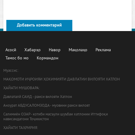
Добавить комментарий
Асосӣ
Хабарҳо
Навор
Мақолаҳо
Реклама
Тамос бо мо
Кормандон
Муассис:
МАҚОМОТИ ИҶРОИЯИ ҲОКИМИЯТИ ДАВЛАТИИ ВИЛОЯТИ ХАТЛОН
ҲАЙАТИ МУШОВАРА:
Давлаталӣ САИД - раиси вилояти Хатлон
Анзурат АБДУСАЛОМЗОДА - муовини раиси вилоят
Салимиён ОЗАР - котиби масъули шуъбаи хатлонии Иттифоқи
нависандагони Тоҷикистон
ҲАЙАТИ ТАҲРИРИЯ: