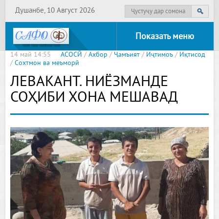
Душанбе, 10 Август 2026
Показать меню
14 май 14:55
АСОСӢ
/
Ахбор
/
Ҷамъият
/
Иҷтимоъ
/
Иқтисод
/
Сохтмон ва меъморӣ
ЛЕВАКАНТ. НИЁЗМАНДЕ
СОҲИБИ ХОНА МЕШАВАД