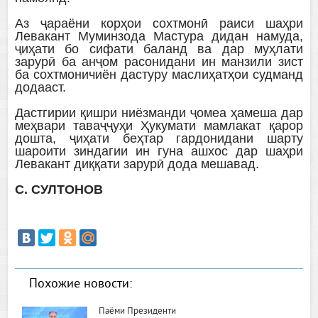
Аз ҷараёни корҳои сохтмонӣ раиси шаҳри
Левакант Муминзода Мастура дидан намуда,
ҷиҳати бо сифати баланд ва дар муҳлати
зарурӣ ба анҷом расонидани ин манзили зист
ба сохтмоничиён дастуру маслиҳатҳои судманд
додааст.
Дастгирии қишри ниёзманди ҷомеа ҳамеша дар
меҳвари таваҷҷуҳи Ҳукумати мамлакат қарор
дошта, ҷиҳати беҳтар гардонидани шарту
шароити зиндагии ин гуна ашхос дар шаҳри
Левакант диққати зарурӣ дода мешавад.
С. СУЛТОНОВ
Похожие новости:
Паёми Президенти