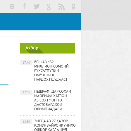
Ахбор
БЕШ АЗ 432
17:40
МИЛЛИОН СОМОНӢ
РУХСАТПУЛИИ
ОМӮЗГОРОН
ПАРДОХТ ШУДААСТ
ПЕШРАФТ ДАР СОҲАИ
12:36
МАОРИФИ ХАТЛОН:
АЗ СОХТМОН ТО
ДАСТОВАРДҲОИ
ОЛИМПИАДАВӢ
ЗИЁДА АЗ 27 ҲАЗОР
12:30
ҚОНУНВАЙРОНКУНИҲО
ОШКОР КАРДА ШУД