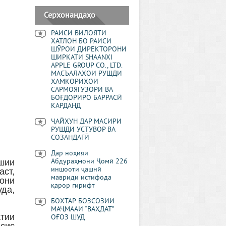
Серхонандаҳо
РАИСИ ВИЛОЯТИ
ХАТЛОН БО РАИСИ
ШӮРОИ ДИРЕКТОРОНИ
ШИРКАТИ SHAANXI
APPLE GROUP CO., LTD.
МАСЪАЛАҲОИ РУШДИ
ҲАМКОРИҲОИ
САРМОЯГУЗОРӢ ВА
БОҒДОРИРО БАРРАСӢ
КАРДАНД
ҶАЙҲУН ДАР МАСИРИ
РУШДИ УСТУВОР ВА
СОЗАНДАГӢ
Дар ноҳияи
ашии
Абдураҳмони Ҷомӣ 226
иншооти ҷашнӣ
аст,
мавриди истифода
мони
қарор гирифт
уда,
БОХТАР. БОЗСОЗИИ
МАҶМААИ “ВАҲДАТ”
тии
ОҒОЗ ШУД