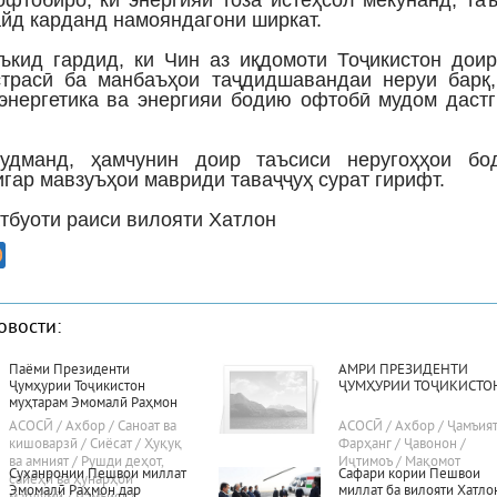
офтобиро, ки энергияи тоза истеҳсол мекунанд, та
айд карданд намояндагони ширкат.
ъкид гардид, ки Чин аз иқдомоти Тоҷикистон дои
трасӣ ба манбаъҳои таҷдидшавандаи неруи барқ,
энергетика ва энергияи бодию офтобӣ мудом даст
судманд, ҳамчунин доир таъсиси неругоҳҳои бо
гар мавзуъҳои мавриди таваҷҷуҳ сурат гирифт.
тбуоти раиси вилояти Хатлон
овости:
Паёми Президенти
АМРИ ПРЕЗИДЕНТИ
Ҷумҳурии Тоҷикистон
ҶУМҲУРИИ ТОҶИКИСТО
муҳтарам Эмомалӣ Раҳмон
«Дар бораи самтҳои асосии
АСОСӢ / Ахбор / Саноат ва
АСОСӢ / Ахбор / Ҷамъият
сиёсати дохилӣ ва хориҷии
кишоварзӣ / Сиёсат / Ҳуқуқ
Фарҳанг / Ҷавонон /
ҷумҳурӣ»
ва амният / Рушди деҳот,
Иҷтимоъ / Мақомот
Суханронии Пешвои миллат
Сафари кории Пешвои
сайёҳӣ ва ҳунарҳои
Эмомалӣ Раҳмон дар
миллат ба вилояти Хатло