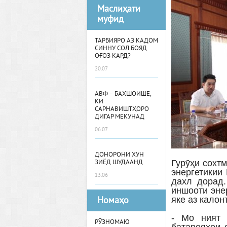
Маслиҳати
муфид
ТАРБИЯРО АЗ КАДОМ
СИННУ СОЛ БОЯД
ОҒОЗ КАРД?
20.07
АВФ – БАХШОИШЕ,
КИ
САРНАВИШТҲОРО
ДИГАР МЕКУНАД
06.07
ДОНОРОНИ ХУН
Гурӯҳи сохт
ЗИЁД ШУДААНД
энергетикии
13.06
дахл дорад.
иншооти эне
яке аз калон
Номаҳо
- Мо ният 
РӮЗНОМАЮ