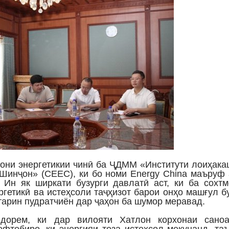
мони энергетикии чинӣ ба ҶДММ «Институти лоиҳак
 Шинҷон» (CEEC), ки бо номи Energy China маъруф 
 Ин як ширкати бузурги давлатӣ аст, ки ба сохт
ргетикӣ ва истеҳсоли таҷҳизот барои онҳо машғул б
тарин пудратчиён дар ҷаҳон ба шумор меравад.
дорем, ки дар вилояти Хатлон корхонаи саноа