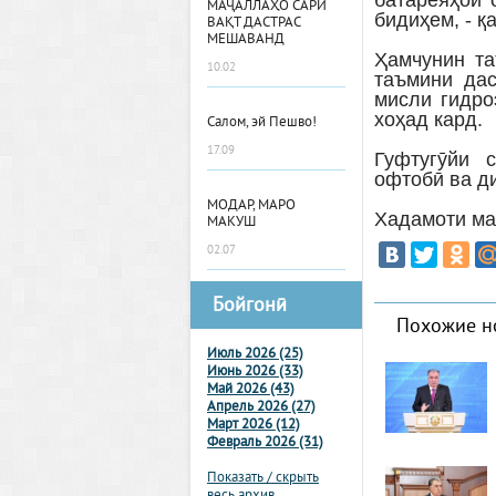
батареяҳои 
МАҶАЛЛАҲО САРИ
бидиҳем, - қ
ВАҚТ ДАСТРАС
МЕШАВАНД
Ҳамчунин та
10.02
таъмини дас
мисли гидро
хоҳад кард.
Салом, эй Пешво!
17.09
Гуфтугӯйи 
офтобӣ ва ди
МОДАР, МАРО
Хадамоти ма
МАКУШ
02.07
Бойгонӣ
Похожие н
Июль 2026 (25)
Июнь 2026 (33)
Май 2026 (43)
Апрель 2026 (27)
Март 2026 (12)
Февраль 2026 (31)
Показать / скрыть