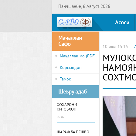
Панҷшанбе, 6 Август 2026
Асосӣ
Маҷаллаи
Сафо
10 июл 15:15
МУЛОҚО
Маҷаллаи мо (PDF)
НАМОЯН
Кормандон
СОХТМО
Тамос
Шеъру адаб
ХОҲАРОНИ
КИТОБХОН
02.07
ШАРАФ БА ПЕШВО