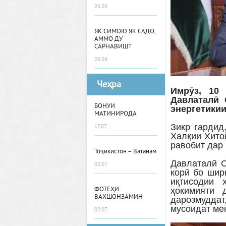
26.06
ЯК СИМОЮ ЯК САДО,
АММО ДУ
САРНАВИШТ
26.06
Чеҳра
Имрӯз, 10
Давлаталӣ 
БОНУИ
энергетикии
МАТИНИРОДА
Зикр гардид
17.07
Халқии Хито
равобит дар
Тоҷикистон – Ватанам
Давлаталӣ С
02.07
корӣ бо шир
иқтисодии 
ФОТЕҲИ
ҳокимияти 
ВАХШОНЗАМИН
дарозмуддат
мусоидат мек
02.07