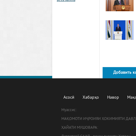
весь архив
Добавить к
Асосӣ
Хабарҳо
Навор
Мақ
Муассис:
МАҚОМОТИ ИҶРОИЯИ ҲОКИМИЯТИ ДАВЛ
ҲАЙАТИ МУШОВАРА: