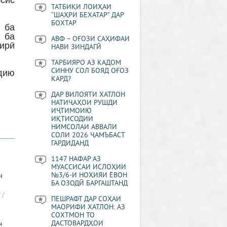
ъсис
ТАТБИҚИ ЛОИҲАИ
“ШАҲРИ БЕХАТАР” ДАР
БОХТАР
р ба
 ба
АВФ – ОҒОЗИ САҲИФАИ
гирӣ
НАВИ ЗИНДАГӢ
ТАРБИЯРО АЗ КАДОМ
СИННУ СОЛ БОЯД ОҒОЗ
дию
КАРД?
ДАР ВИЛОЯТИ ХАТЛОН
НАТИҶАҲОИ РУШДИ
ИҶТИМОИЮ
ИҚТИСОДИИ
НИМСОЛАИ АВВАЛИ
СОЛИ 2026 ҶАМЪБАСТ
ГАРДИДАНД
1147 НАФАР АЗ
МУАССИСАИ ИСЛОҲИИ
№3/6-И НОҲИЯИ ЁВОН
Н
БА ОЗОДӢ БАРГАШТАНД
 /
ПЕШРАФТ ДАР СОҲАИ
МАОРИФИ ХАТЛОН: АЗ
СОХТМОН ТО
ДАСТОВАРДҲОИ
н