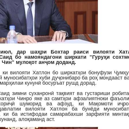
 июл, дар шаҳри Бохтар раиси вилояти Хат
Саид бо намояндагони ширкати "Гуруҳи сохтм
 Чин" мулоқот анҷом доданд.
, ки вилояти Хатлон бо ширкатҳои бонуфузи Ҷумҳ
й муносибатҳои хуби дуҷонибаро ба роҳ мондааст в
 марҳилаи кунунӣ босуръат рушд дорад.
аид зимни суханронӣ тақвият ва густариши робит
катҳои Чинро яке аз самтҳои афзалиятноки фаъол
хориҷӣ шуморид ва афзуд, ки Мақомоти иҷро
давлатии вилояти Хатлон ба бунёди муносибат
, ки ба истифодаи самарабахши зарфияти минтақ
унанд, алоқаманд аст.