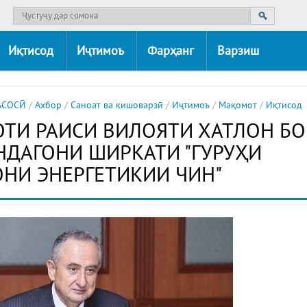
Иқтисод
Иҷтимоъ
Фарҳанг
Варзиш
АСОСӢ
/
Ахбор
/
Саноат ва кишоварзӣ
/
Иҷтимоъ
/
Мақомот
/
Иқтисод
ТИ РАИСИ ВИЛОЯТИ ХАТЛОН БО
ДАГОНИ ШИРКАТИ "ГУРУҲИ
НИ ЭНЕРГЕТИКИИ ЧИН"