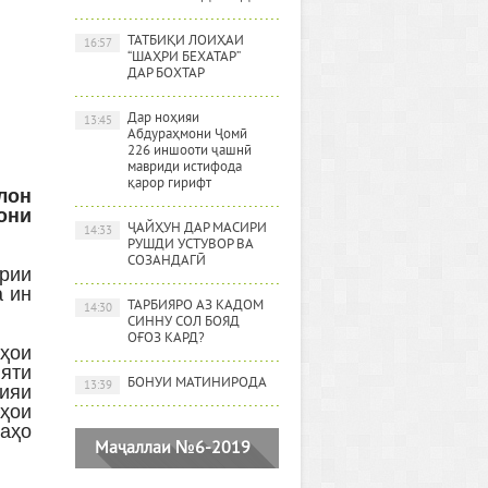
ТАТБИҚИ ЛОИҲАИ
16:57
“ШАҲРИ БЕХАТАР”
ДАР БОХТАР
Дар ноҳияи
13:45
Абдураҳмони Ҷомӣ
226 иншооти ҷашнӣ
мавриди истифода
қарор гирифт
лон
они
ҶАЙҲУН ДАР МАСИРИ
14:33
РУШДИ УСТУВОР ВА
СОЗАНДАГӢ
урии
а ин
ТАРБИЯРО АЗ КАДОМ
14:30
СИННУ СОЛ БОЯД
ОҒОЗ КАРД?
аҳои
ияти
БОНУИ МАТИНИРОДА
13:39
ияи
ҳои
аҳо
Маҷаллаи №6-2019