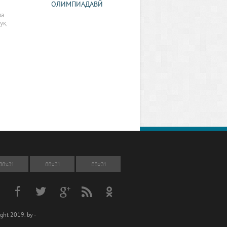
ОЛИМПИАДАВӢ
ва
қуқ
ght 2019. by -