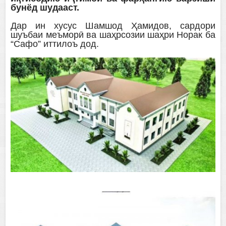
бунёд шудааст.
Дар ин хусус Шамшод Ҳамидов, сардори
шуъбаи меъморӣ ва шаҳрсозии шаҳри Норак ба
“Сафо” иттилоъ дод.