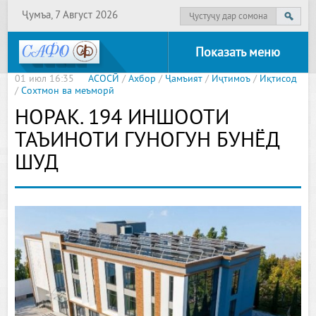
Ҷумъа, 7 Август 2026
Показать меню
01 июл 16:35
АСОСӢ
/
Ахбор
/
Ҷамъият
/
Иҷтимоъ
/
Иқтисод
/
Сохтмон ва меъморӣ
НОРАК. 194 ИНШООТИ
ТАЪИНОТИ ГУНОГУН БУНЁД
ШУД