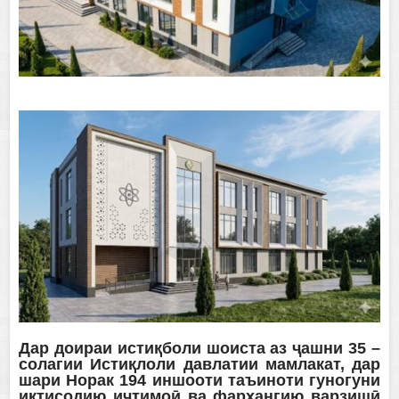
Дар доираи истиқболи шоиста аз ҷашни 35 –
солагии Истиқлоли давлатии мамлакат, дар
шари Норак 194 иншооти таъиноти гуногуни
иқтисодию иҷтимоӣ ва фарҳангию варзишӣ