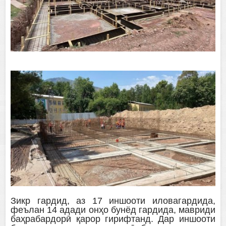
Зикр гардид, аз 17 иншооти иловагардида,
феълан 14 адади онҳо бунёд гардида, мавриди
баҳрабардорӣ қарор гирифтанд. Дар иншооти