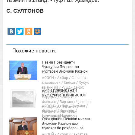
С. СУЛТОНОВ
Похожие новости:
Паёми Президенти
Ҷумҳурии Тоҷикистон
муҳтарам Эмомалӣ Раҳмон
«Дар бораи самтҳои асосии
АСОСӢ / Ахбор / Саноат ва
сиёсати дохилӣ ва хориҷии
кишоварзӣ / Сиёсат / Ҳуқуқ
ҷумҳурӣ»
ва амният / Рушди деҳот,
АМРИ ПРЕЗИДЕНТИ
сайёҳӣ ва ҳунарҳои
ҶУМҲУРИИ ТОҶИКИСТОН
мардумӣ / Ҷамъият /
Фарҳанг / Варзиш / Ҷавонон
АСОСӢ / Ахбор / Ҷамъият /
/ Маориф / Иҷтимоъ /
Фарҳанг / Ҷавонон /
Мақомот / Иқтисод /
Иҷтимоъ / Мақомот
Сохтмон ва меъморӣ
Суханронии Пешвои миллат
Эмомалӣ Раҳмон дар
мулоқот бо роҳбарон ва
фаъолони вилояти Хатлон
АСОСӢ / Ахбор / Саноат ва