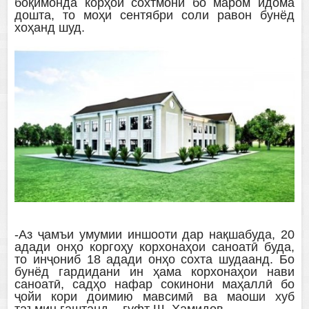
боқимонда корҳои сохтмонӣ бо маром идома
дошта, то моҳи сентябри соли равон бунёд
хоҳанд шуд.
-Аз ҷамъи умумии иншооти дар нақшабуда, 20
адади онҳо коргоҳу корхонаҳои саноатӣ буда,
то инҷониб 18 адади онҳо сохта шудаанд. Бо
бунёд гардидани ин ҳама корхонаҳои нави
саноатӣ, садҳо нафар сокинони маҳаллӣ бо
ҷойи кори доимию мавсимӣ ва маоши хуб
таъмин гаштанд, - гуфт Ш. Ҳамидов.