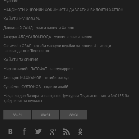
Муассис:
МАҚОМОТИ ИҶРОИЯИ ҲОКИМИЯТИ ДАВЛАТИИ ВИЛОЯТИ ХАТЛОН
ҲАЙАТИ МУШОВАРА:
Давлаталӣ САИД - раиси вилояти Хатлон
Анзурат АБДУСАЛОМЗОДА - муовини раиси вилоят
Салимиён ОЗАР - котиби масъули шуъбаи хатлонии Иттифоқи
нависандагони Тоҷикистон
ҲАЙАТИ ТАҲРИРИЯ:
Мирзосаидиён ЛАТОФАТ - сармуҳаррир
Амонҷон МАҲКАМОВ - котиби масъул
Сулаймон СУЛТОНОВ - ходими адабӣ
Маҷалла дар Вазорати фарҳанги Ҷумҳурии Тоҷикистон таҳти №0155 ба
қайд гирифта шудааст.