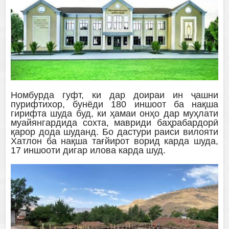
Номбурда гуфт, ки дар доираи ин ҷашни
пурифтихор, бунёди 180 иншоот ба нақша
гирифта шуда буд, ки ҳамаи онҳо дар муҳлати
муайянгардида сохта, мавриди баҳрабардорӣ
қарор дода шуданд. Бо дастури раиси вилояти
Хатлон ба нақша тағйирот ворид карда шуда,
17 иншооти дигар илова карда шуд.