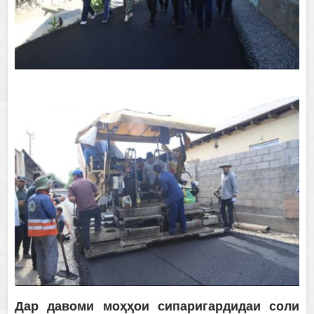
Дар давоми моҳҳои сипаригардидаи соли