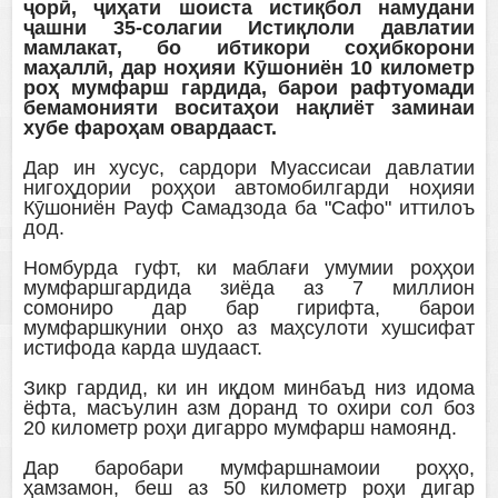
ҷорӣ, ҷиҳати шоиста истиқбол намудани
ҷашни 35-солагии Истиқлоли давлатии
мамлакат, бо ибтикори соҳибкорони
маҳаллӣ, дар ноҳияи Кӯшониён 10 километр
роҳ мумфарш гардида, барои рафтуомади
бемамонияти воситаҳои нақлиёт заминаи
хубе фароҳам овардааст.
Дар ин хусус, сардори Муассисаи давлатии
нигоҳдории роҳҳои автомобилгарди ноҳияи
Кӯшониён Рауф Самадзода ба "Сафо" иттилоъ
дод.
Номбурда гуфт, ки маблағи умумии роҳҳои
мумфаршгардида зиёда аз 7 миллион
сомониро дар бар гирифта, барои
мумфаршкунии онҳо аз маҳсулоти хушсифат
истифода карда шудааст.
Зикр гардид, ки ин иқдом минбаъд низ идома
ёфта, масъулин азм доранд то охири сол боз
20 километр роҳи дигарро мумфарш намоянд.
Дар баробари мумфаршнамоии роҳҳо,
ҳамзамон, беш аз 50 километр роҳи дигар