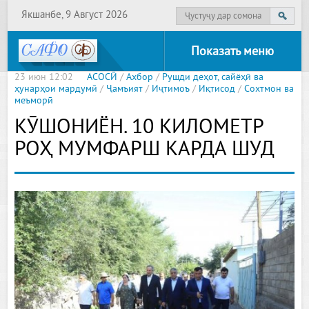
Якшанбе, 9 Август 2026
Показать меню
23 июн 12:02
АСОСӢ
/
Ахбор
/
Рушди деҳот, сайёҳӣ ва
ҳунарҳои мардумӣ
/
Ҷамъият
/
Иҷтимоъ
/
Иқтисод
/
Сохтмон ва
меъморӣ
КӮШОНИЁН. 10 КИЛОМЕТР
РОҲ МУМФАРШ КАРДА ШУД