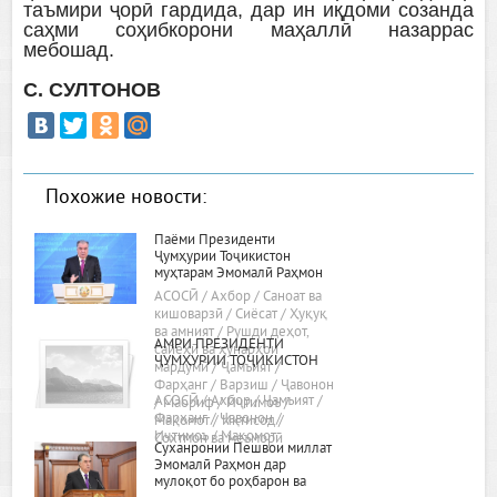
таъмири ҷорӣ гардида, дар ин иқдоми созанда
саҳми соҳибкорони маҳаллӣ назаррас
мебошад.
С. СУЛТОНОВ
Похожие новости:
Паёми Президенти
Ҷумҳурии Тоҷикистон
муҳтарам Эмомалӣ Раҳмон
«Дар бораи самтҳои асосии
АСОСӢ / Ахбор / Саноат ва
сиёсати дохилӣ ва хориҷии
кишоварзӣ / Сиёсат / Ҳуқуқ
ҷумҳурӣ»
ва амният / Рушди деҳот,
АМРИ ПРЕЗИДЕНТИ
сайёҳӣ ва ҳунарҳои
ҶУМҲУРИИ ТОҶИКИСТОН
мардумӣ / Ҷамъият /
Фарҳанг / Варзиш / Ҷавонон
АСОСӢ / Ахбор / Ҷамъият /
/ Маориф / Иҷтимоъ /
Фарҳанг / Ҷавонон /
Мақомот / Иқтисод /
Иҷтимоъ / Мақомот
Сохтмон ва меъморӣ
Суханронии Пешвои миллат
Эмомалӣ Раҳмон дар
мулоқот бо роҳбарон ва