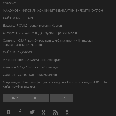
Муассис:
МАҚОМОТИ ИҶРОИЯИ ҲОКИМИЯТИ ДАВЛАТИИ ВИЛОЯТИ ХАТЛОН
ҲАЙАТИ МУШОВАРА:
Давлаталӣ САИД - раиси вилояти Хатлон
Анзурат АБДУСАЛОМЗОДА - муовини раиси вилоят
Салимиён ОЗАР - котиби масъули шуъбаи хатлонии Иттифоқи
нависандагони Тоҷикистон
ҲАЙАТИ ТАҲРИРИЯ:
Мирзосаидиён ЛАТОФАТ - сармуҳаррир
Амонҷон МАҲКАМОВ - котиби масъул
Сулаймон СУЛТОНОВ - ходими адабӣ
Маҷалла дар Вазорати фарҳанги Ҷумҳурии Тоҷикистон таҳти №0155 ба
қайд гирифта шудааст.