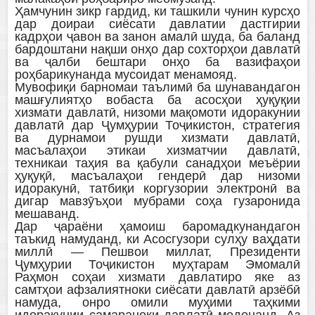
Ҳамчунин зикр гардид, ки ташкили чунин курсҳо
дар доираи сиёсати давлатии дастгирии
кадрҳои ҷавон ва занон амалӣ шуда, ба баланд
бардоштани нақши онҳо дар сохторҳои давлатӣ
ва ҷалби бештари онҳо ба вазифаҳои
роҳбарикунанда мусоидат менамояд.
Мувофиқи барномаи таълимӣ ба шунавандагон
машғулиятҳо вобаста ба асосҳои ҳуқуқии
хизмати давлатӣ, низоми мақомоти идоракунии
давлатӣ дар Ҷумҳурии Тоҷикистон, стратегия
ва дурнамои рушди хизмати давлатӣ,
масъалаҳои этикаи хизматчии давлатӣ,
техникаи таҳия ва қабули санадҳои меъёрии
ҳуқуқӣ, масъалаҳои гендерӣ дар низоми
идоракунӣ, татбиқи коргузории электронӣ ва
дигар мавзӯъҳои мубрами соҳа гузаронида
мешаванд.
Дар ҷараёни ҳамоиш баромадкунандагон
таъкид намуданд, ки Асосгузори сулҳу ваҳдати
миллӣ — Пешвои миллат, Президенти
Ҷумҳурии Тоҷикистон муҳтарам Эмомалӣ
Раҳмон соҳаи хизмати давлатиро яке аз
самтҳои афзалиятноки сиёсати давлатӣ арзёбӣ
намуда, онро омили муҳими таҳкими
идоракунии самараноки давлатӣ медонанд. Аз