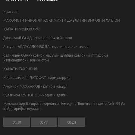
Муассис:
МАҚОМОТИ ИҶРОИЯИ ҲОКИМИЯТИ ДАВЛАТИИ ВИЛОЯТИ ХАТЛОН
ҲАЙАТИ МУШОВАРА:
Давлаталӣ САИД - раиси вилояти Хатлон
Анзурат АБДУСАЛОМЗОДА - муовини раиси вилоят
Салимиён ОЗАР - котиби масъули шуъбаи хатлонии Иттифоқи
нависандагони Тоҷикистон
ҲАЙАТИ ТАҲРИРИЯ:
Мирзосаидиён ЛАТОФАТ - сармуҳаррир
Амонҷон МАҲКАМОВ - котиби масъул
Сулаймон СУЛТОНОВ - ходими адабӣ
Маҷалла дар Вазорати фарҳанги Ҷумҳурии Тоҷикистон таҳти №0155 ба
қайд гирифта шудааст.