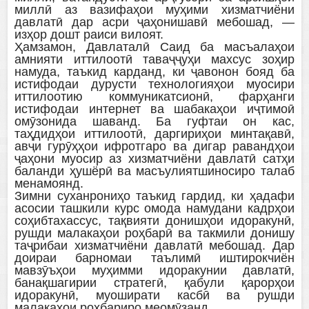
миллӣ аз вазифаҳои муҳими хизматчиёни
давлатӣ дар асри ҷаҳонишавӣ мебошад, —
изҳор дошт раиси вилоят.
Ҳамзамон, Давлаталӣ Саид ба масъалаҳои
амнияти иттилоотӣ таваҷҷуҳи махсус зоҳир
намуда, таъкид карданд, ки ҷавонон бояд ба
истифодаи дурусти технологияҳои муосири
иттилоотию коммуникатсионӣ, фарҳанги
истифодаи интернет ва шабакаҳои иҷтимоӣ
омӯзонида шаванд. Ба гуфтаи он кас,
таҳдидҳои иттилоотӣ, даргириҳои минтақавӣ,
авҷи гурӯҳҳои ифротгаро ва дигар равандҳои
ҷаҳони муосир аз хизматчиёни давлатӣ сатҳи
баланди ҳушёрӣ ва масъулиятшиносиро талаб
менамоянд.
Зимни суханрониҳо таъкид гардид, ки ҳадафи
асосии ташкили курс омода намудани кадрҳои
соҳибтахассус, тақвияти донишҳои идоракунӣ,
рушди малакаҳои роҳбарӣ ва такмили донишу
таҷрибаи хизматчиёни давлатӣ мебошад. Дар
доираи барномаи таълимӣ иштирокчиён
мавзӯъҳои муҳимми идоракунии давлатӣ,
банақшагирии стратегӣ, қабули қарорҳои
идоракунӣ, муоширати касбӣ ва рушди
малакаҳои роҳбариро меомӯзанд.