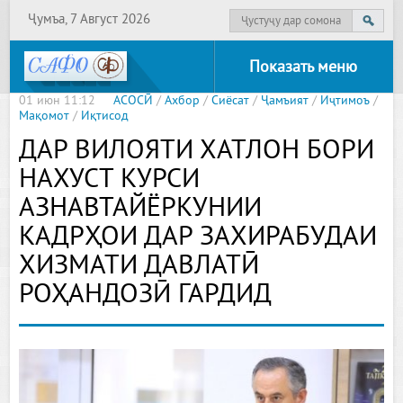
Ҷумъа, 7 Август 2026
Показать меню
01 июн 11:12
АСОСӢ
/
Ахбор
/
Сиёсат
/
Ҷамъият
/
Иҷтимоъ
/
Мақомот
/
Иқтисод
ДАР ВИЛОЯТИ ХАТЛОН БОРИ
НАХУСТ КУРСИ
АЗНАВТАЙЁРКУНИИ
КАДРҲОИ ДАР ЗАХИРАБУДАИ
ХИЗМАТИ ДАВЛАТӢ
РОҲАНДОЗӢ ГАРДИД