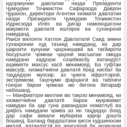
идоракунии давлатии назди Президенти
Ҷумҳурии Тоҷикистон Сафарзода Даврон
Ҷурахон, директори Агентии хизмати давлатии
назди Президенти Ҷумҳурии Тоҷикистон
Идрисзода Илёс ва дигар намояндагони
мақомоти давлатӣ иштирок ва суханронӣ
намуданд.
Раиси вилояти Хатлон Давлаталӣ Саид зимни
суханронии худ таъкид намуданд, ки дар
шароити кунунии ҷаҳонишавӣ ва тағйироти
босуръати ҷомеаи ҷаҳонӣ масъалаи омода
намудани кадрҳои соҳибкасбу ватандӯст
аҳамияти махсус касб менамояд. Ба гуфтаи
мавсуф, хизматчиёни давлатӣ бояд нисбат ба
таҳдидҳои муосир, аз ҷумла ифротгароӣ,
экстремизм, таҳоҷуми фарҳангӣ ва таблиғи
ғояҳои барои ҷомеаи мо бегона бетараф
набошанд.
— Манфиатҳои миллии мо тақозо менамояд, ки
хизматчиёни давлатӣ барои муқовимат
намудан ба ҳар гуна равандҳои номатлуб ва
дифоъ намудани ҷомеа аз ин таҳдидҳо бояд
дар сафи аввали мубориза қарор дошта
бошанд. Баланд бардоштани ҳисси худшиносии
миллӣ, ватандӯстӣ ва арҷгузорӣ ба арзишҳои