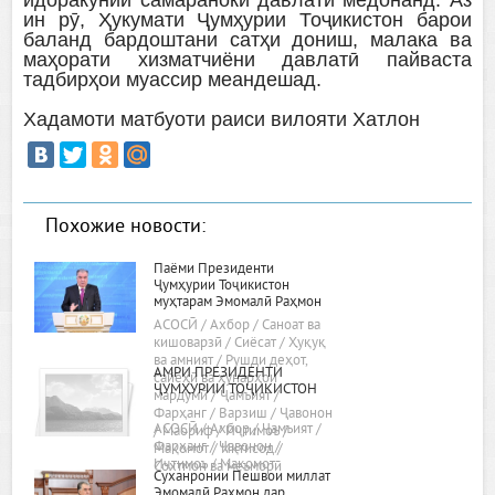
ин рӯ, Ҳукумати Ҷумҳурии Тоҷикистон барои
баланд бардоштани сатҳи дониш, малака ва
маҳорати хизматчиёни давлатӣ пайваста
тадбирҳои муассир меандешад.
Хадамоти матбуоти раиси вилояти Хатлон
Похожие новости:
Паёми Президенти
Ҷумҳурии Тоҷикистон
муҳтарам Эмомалӣ Раҳмон
«Дар бораи самтҳои асосии
АСОСӢ / Ахбор / Саноат ва
сиёсати дохилӣ ва хориҷии
кишоварзӣ / Сиёсат / Ҳуқуқ
ҷумҳурӣ»
ва амният / Рушди деҳот,
АМРИ ПРЕЗИДЕНТИ
сайёҳӣ ва ҳунарҳои
ҶУМҲУРИИ ТОҶИКИСТОН
мардумӣ / Ҷамъият /
Фарҳанг / Варзиш / Ҷавонон
АСОСӢ / Ахбор / Ҷамъият /
/ Маориф / Иҷтимоъ /
Фарҳанг / Ҷавонон /
Мақомот / Иқтисод /
Иҷтимоъ / Мақомот
Сохтмон ва меъморӣ
Суханронии Пешвои миллат
Эмомалӣ Раҳмон дар