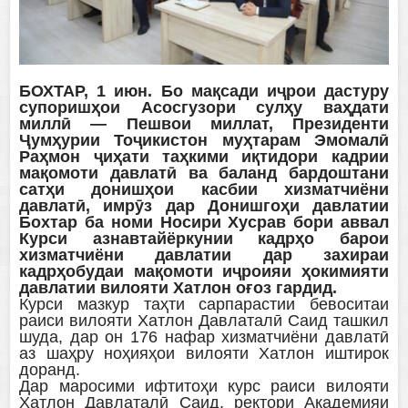
БОХТАР, 1 июн. Бо мақсади иҷрои дастуру
супоришҳои Асосгузори сулҳу ваҳдати
миллӣ — Пешвои миллат, Президенти
Ҷумҳурии Тоҷикистон муҳтарам Эмомалӣ
Раҳмон ҷиҳати таҳкими иқтидори кадрии
мақомоти давлатӣ ва баланд бардоштани
сатҳи донишҳои касбии хизматчиёни
давлатӣ, имрӯз дар Донишгоҳи давлатии
Бохтар ба номи Носири Хусрав бори аввал
Курси азнавтайёркунии кадрҳо барои
хизматчиёни давлатии дар захираи
кадрҳобудаи мақомоти иҷроияи ҳокимияти
давлатии вилояти Хатлон оғоз гардид.
Курси мазкур таҳти сарпарастии бевоситаи
раиси вилояти Хатлон Давлаталӣ Саид ташкил
шуда, дар он 176 нафар хизматчиёни давлатӣ
аз шаҳру ноҳияҳои вилояти Хатлон иштирок
доранд.
Дар маросими ифтитоҳи курс раиси вилояти
Хатлон Давлаталӣ Саид, ректори Академияи