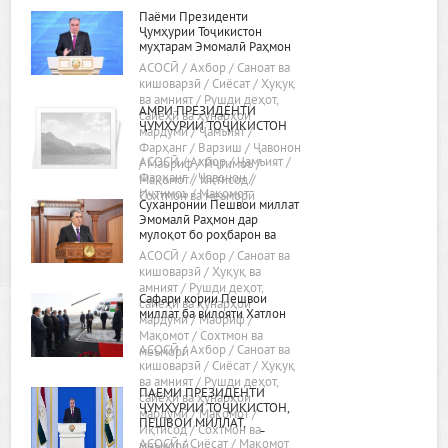
Паёми Президенти
Ҷумҳурии Тоҷикистон
муҳтарам Эмомалӣ Раҳмон
«Дар бораи самтҳои асосии
АСОСӢ / Ахбор / Саноат ва
сиёсати дохилӣ ва хориҷии
кишоварзӣ / Сиёсат / Ҳуқуқ
ҷумҳурӣ»
ва амният / Рушди деҳот,
АМРИ ПРЕЗИДЕНТИ
сайёҳӣ ва ҳунарҳои
ҶУМҲУРИИ ТОҶИКИСТОН
мардумӣ / Ҷамъият /
Фарҳанг / Варзиш / Ҷавонон
АСОСӢ / Ахбор / Ҷамъият /
/ Маориф / Иҷтимоъ /
Фарҳанг / Ҷавонон /
Мақомот / Иқтисод /
Иҷтимоъ / Мақомот
Сохтмон ва меъморӣ
Суханронии Пешвои миллат
Эмомалӣ Раҳмон дар
мулоқот бо роҳбарон ва
фаъолони вилояти Хатлон
АСОСӢ / Ахбор / Саноат ва
24.02.2022, шаҳри Бохтар
кишоварзӣ / Ҳуқуқ ва
амният / Рушди деҳот,
Сафари кории Пешвои
сайёҳӣ ва ҳунарҳои
миллат ба вилояти Хатлон
мардумӣ / Маориф /
Мақомот / Сохтмон ва
АСОСӢ / Ахбор / Саноат ва
меъморӣ
кишоварзӣ / Сиёсат / Ҳуқуқ
ва амният / Рушди деҳот,
ПАЁМИ ПРЕЗИДЕНТИ
сайёҳӣ ва ҳунарҳои
ҶУМҲУРИИ ТОҶИКИСТОН,
мардумӣ / Мақомот /
ПЕШВОИ МИЛЛАТ,
Иқтисод / Сохтмон ва
МУҲТАРАМ ЭМОМАЛӢ
АСОСӢ / Сиёсат / Мақомот
меъморӣ