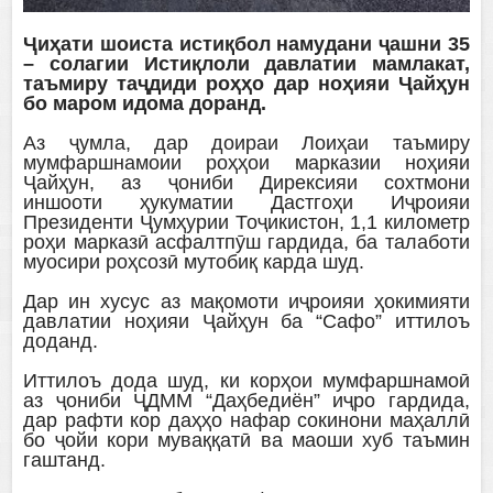
Ҷиҳати шоиста истиқбол намудани ҷашни 35
– солагии Истиқлоли давлатии мамлакат,
таъмиру таҷдиди роҳҳо дар ноҳияи Ҷайҳун
бо маром идома доранд.
Аз ҷумла, дар доираи Лоиҳаи таъмиру
мумфаршнамоии роҳҳои марказии ноҳияи
Ҷайҳун, аз ҷониби Дирексияи сохтмони
иншооти ҳукуматии Дастгоҳи Иҷроияи
Президенти Ҷумҳурии Тоҷикистон, 1,1 километр
роҳи марказӣ асфалтпӯш гардида, ба талаботи
муосири роҳсозӣ мутобиқ карда шуд.
Дар ин хусус аз мақомоти иҷроияи ҳокимияти
давлатии ноҳияи Ҷайҳун ба “Сафо” иттилоъ
доданд.
Иттилоъ дода шуд, ки корҳои мумфаршнамоӣ
аз ҷониби ҶДММ “Даҳбедиён” иҷро гардида,
дар рафти кор даҳҳо нафар сокинони маҳаллӣ
бо ҷойи кори муваққатӣ ва маоши хуб таъмин
гаштанд.