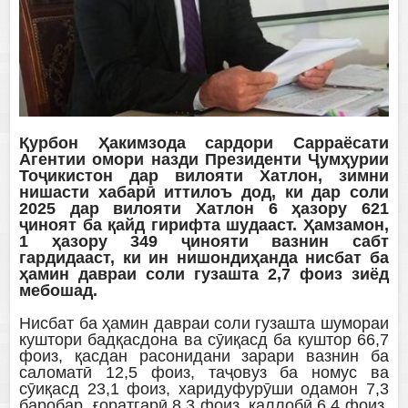
Қурбон Ҳакимзода сардори Сарраёсати
Агентии омори назди Президенти Ҷумҳурии
Тоҷикистон дар вилояти Хатлон, зимни
нишасти хабарӣ иттилоъ дод, ки дар соли
2025 дар вилояти Хатлон 6 ҳазору 621
ҷиноят ба қайд гирифта шудааст. Ҳамзамон,
1 ҳазору 349 ҷинояти вазнин сабт
гардидааст, ки ин нишондиҳанда нисбат ба
ҳамин давраи соли гузашта 2,7 фоиз зиёд
мебошад.
Нисбат ба ҳамин давраи соли гузашта шумораи
куштори бадқасдона ва сӯиқасд ба куштор 66,7
фоиз, қасдан расонидани зарари вазнин ба
саломатӣ 12,5 фоиз, таҷовуз ба номус ва
сӯиқасд 23,1 фоиз, харидуфурӯши одамон 7,3
баробар, ғоратгарӣ 8,3 фоиз, қаллобӣ 6,4 фоиз,