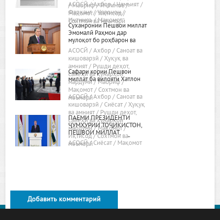
АСОСӢ / Ахбор / Ҷамъият /
/ Маориф / Иҷтимоъ /
Фарҳанг / Ҷавонон /
Мақомот / Иқтисод /
Иҷтимоъ / Мақомот
Сохтмон ва меъморӣ
Суханронии Пешвои миллат
Эмомалӣ Раҳмон дар
мулоқот бо роҳбарон ва
фаъолони вилояти Хатлон
АСОСӢ / Ахбор / Саноат ва
24.02.2022, шаҳри Бохтар
кишоварзӣ / Ҳуқуқ ва
амният / Рушди деҳот,
Сафари кории Пешвои
сайёҳӣ ва ҳунарҳои
миллат ба вилояти Хатлон
мардумӣ / Маориф /
Мақомот / Сохтмон ва
АСОСӢ / Ахбор / Саноат ва
меъморӣ
кишоварзӣ / Сиёсат / Ҳуқуқ
ва амният / Рушди деҳот,
ПАЁМИ ПРЕЗИДЕНТИ
сайёҳӣ ва ҳунарҳои
ҶУМҲУРИИ ТОҶИКИСТОН,
мардумӣ / Мақомот /
ПЕШВОИ МИЛЛАТ,
Иқтисод / Сохтмон ва
МУҲТАРАМ ЭМОМАЛӢ
АСОСӢ / Сиёсат / Мақомот
меъморӣ
РАҲМОН БА МАҶЛИСИ ОЛӢ
Добавить комментарий