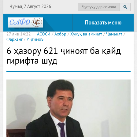
Ҷумъа, 7 Август 2026
Показать меню
27 янв 14:22
АСОСӢ
/
Ахбор
/
Ҳуқуқ ва амният
/
Ҷамъият
/
Фарҳанг
/
Иҷтимоъ
6 ҳазору 621 ҷиноят ба қайд
гирифта шуд