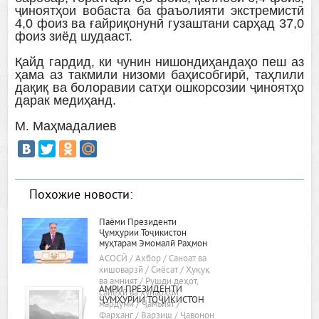
ҷиноятҳои вобаста ба фаъолияти экстремистӣ
4,0 фоиз ва ғайриқонунӣ гузаштани сарҳад 37,0
фоиз зиёд шудааст.
Қайд гардид, ки чунин нишондиҳандаҳо пеш аз
ҳама аз такмили низоми баҳисобгирӣ, таҳлили
дақиқ ва болоравии сатҳи ошкорсозии ҷиноятҳо
дарак медиҳанд.
М. Маҳмадалиев
Похожие новости:
Паёми Президенти
Ҷумҳурии Тоҷикистон
муҳтарам Эмомалӣ Раҳмон
«Дар бораи самтҳои асосии
АСОСӢ / Ахбор / Саноат ва
сиёсати дохилӣ ва хориҷии
кишоварзӣ / Сиёсат / Ҳуқуқ
ҷумҳурӣ»
ва амният / Рушди деҳот,
АМРИ ПРЕЗИДЕНТИ
сайёҳӣ ва ҳунарҳои
ҶУМҲУРИИ ТОҶИКИСТОН
мардумӣ / Ҷамъият /
Фарҳанг / Варзиш / Ҷавонон