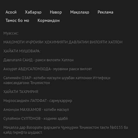
Асосӣ
Хабарҳо
Навор
Мақолаҳо
Реклама
Тамос бо мо
Кормандон
Муассис:
МАҚОМОТИ ИҶРОИЯИ ҲОКИМИЯТИ ДАВЛАТИИ ВИЛОЯТИ ХАТЛОН
ҲАЙАТИ МУШОВАРА:
Давлаталӣ САИД - раиси вилояти Хатлон
Анзурат АБДУСАЛОМЗОДА - муовини раиси вилоят
Салимиён ОЗАР - котиби масъули шуъбаи хатлонии Иттифоқи
нависандагони Тоҷикистон
ҲАЙАТИ ТАҲРИРИЯ:
Мирзосаидиён ЛАТОФАТ - сармуҳаррир
Амонҷон МАҲКАМОВ - котиби масъул
Сулаймон СУЛТОНОВ - ходими адабӣ
Маҷалла дар Вазорати фарҳанги Ҷумҳурии Тоҷикистон таҳти №0155 ба
қайд гирифта шудааст.