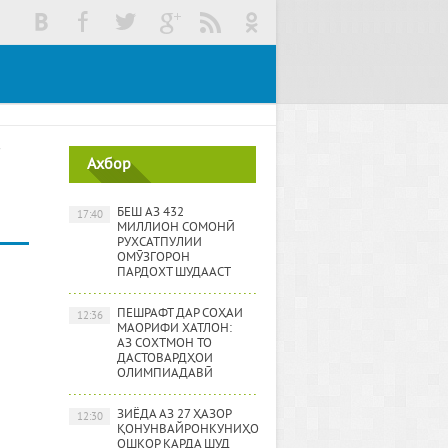
Ахбор
БЕШ АЗ 432
17:40
МИЛЛИОН СОМОНӢ
РУХСАТПУЛИИ
ОМӮЗГОРОН
ПАРДОХТ ШУДААСТ
ПЕШРАФТ ДАР СОҲАИ
12:36
МАОРИФИ ХАТЛОН:
АЗ СОХТМОН ТО
ДАСТОВАРДҲОИ
ОЛИМПИАДАВӢ
ЗИЁДА АЗ 27 ҲАЗОР
12:30
ҚОНУНВАЙРОНКУНИҲО
ОШКОР КАРДА ШУД