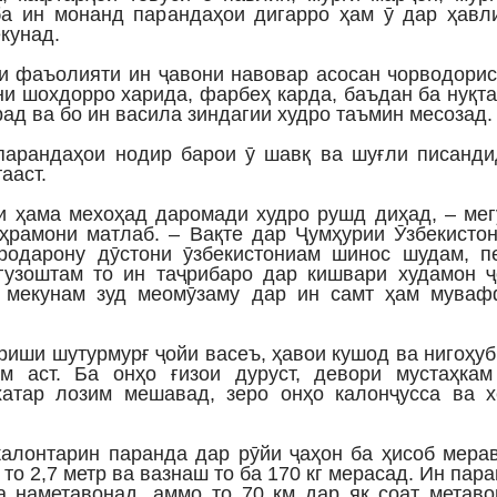
а ин монанд парандаҳои дигарро ҳам ӯ дар ҳавл
кунад.
и фаъолияти ин ҷавони навовар асосан чорводорис
ни шохдорро харида, фарбеҳ карда, баъдан ба нуқт
ад ва бо ин васила зиндагии худро таъмин месозад.
арандаҳои нодир барои ӯ шавқ ва шуғли писанди
ааст.
ки ҳама мехоҳад даромади худро рушд диҳад, – ме
ҳрамони матлаб. – Вақте дар Ҷумҳурии Ӯзбекисто
родарону дӯстони ӯзбекистониам шинос шудам, п
гузоштам то ин таҷрибаро дар кишвари худамон ҷ
р мекунам зуд меомӯзаму дар ин самт ҳам муваф
риши шутурмурғ ҷойи васеъ, ҳавои кушод ва нигоҳу
м аст. Ба онҳо ғизои дуруст, девори мустаҳкам
атар лозим мешавад, зеро онҳо калонҷусса ва х
калонтарин паранда дар рӯйи ҷаҳон ба ҳисоб мера
то 2,7 метр ва вазнаш то ба 170 кг мерасад. Ин пар
а наметавонад, аммо то 70 км дар як соат метав