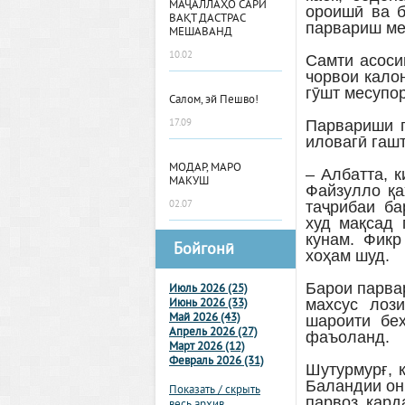
МАҶАЛЛАҲО САРИ
ороишӣ ва б
ВАҚТ ДАСТРАС
парвариш ме
МЕШАВАНД
10.02
Самти асоси
чорвои кало
гӯшт месупор
Салом, эй Пешво!
17.09
Парвариши п
иловагӣ гашт
МОДАР, МАРО
– Албатта, 
МАКУШ
Файзулло қа
02.07
таҷрибаи ба
худ мақсад 
кунам. Фик
Бойгонӣ
хоҳам шуд.
Барои парва
Июль 2026 (25)
махсус лози
Июнь 2026 (33)
Май 2026 (43)
шароити бех
Апрель 2026 (27)
фаъоланд.
Март 2026 (12)
Февраль 2026 (31)
Шутурмурғ, 
Баландии он 
Показать / скрыть
парвоз кард