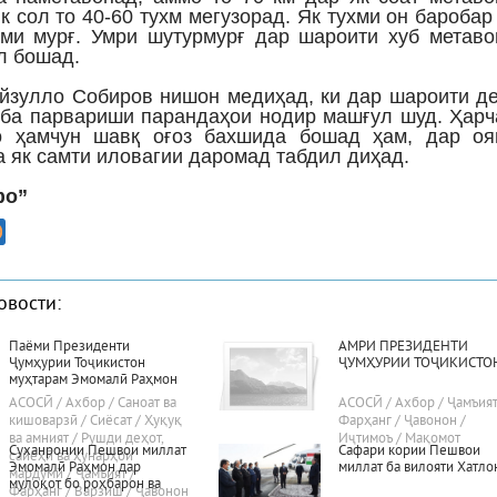
к сол то 40-60 тухм мегузорад. Як тухми он баробар
хми мурғ. Умри шутурмурғ дар шароити хуб метав
л бошад.
йзулло Собиров нишон медиҳад, ки дар шароити д
 ба парвариши парандаҳои нодир машғул шуд. Ҳар
о ҳамчун шавқ оғоз бахшида бошад ҳам, дар оя
а як самти иловагии даромад табдил диҳад.
фо”
овости:
Паёми Президенти
АМРИ ПРЕЗИДЕНТИ
Ҷумҳурии Тоҷикистон
ҶУМҲУРИИ ТОҶИКИСТО
муҳтарам Эмомалӣ Раҳмон
«Дар бораи самтҳои асосии
АСОСӢ / Ахбор / Саноат ва
АСОСӢ / Ахбор / Ҷамъият
сиёсати дохилӣ ва хориҷии
кишоварзӣ / Сиёсат / Ҳуқуқ
Фарҳанг / Ҷавонон /
ҷумҳурӣ»
ва амният / Рушди деҳот,
Иҷтимоъ / Мақомот
Суханронии Пешвои миллат
Сафари кории Пешвои
сайёҳӣ ва ҳунарҳои
Эмомалӣ Раҳмон дар
миллат ба вилояти Хатло
мардумӣ / Ҷамъият /
мулоқот бо роҳбарон ва
Фарҳанг / Варзиш / Ҷавонон