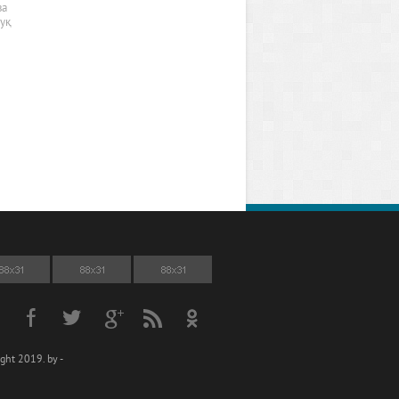
ва
қуқ
ght 2019. by -