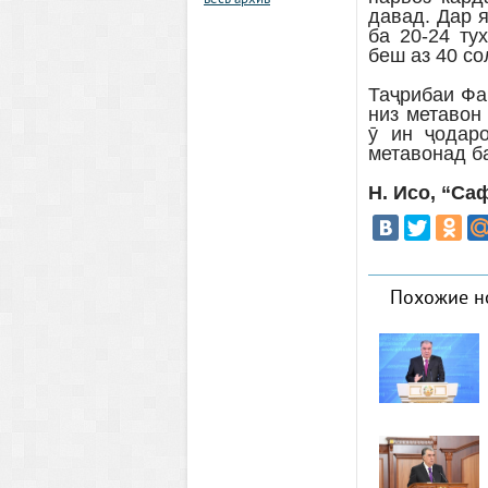
весь архив
давад. Дар я
ба 20-24 ту
беш аз 40 со
Таҷрибаи Фа
низ метавон
ӯ ин ҷодар
метавонад б
Н. Исо, “Са
Похожие н