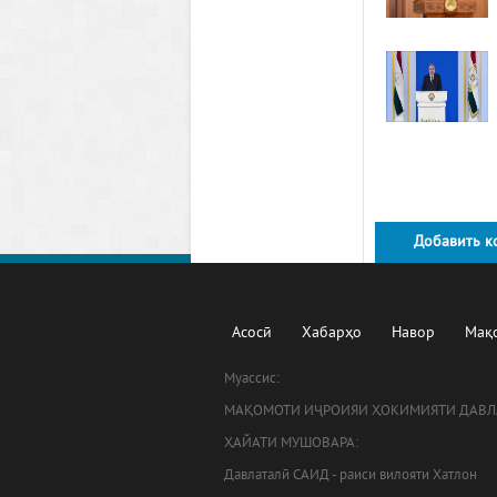
Добавить к
Асосӣ
Хабарҳо
Навор
Мақ
Муассис:
МАҚОМОТИ ИҶРОИЯИ ҲОКИМИЯТИ ДАВЛ
ҲАЙАТИ МУШОВАРА:
Давлаталӣ САИД - раиси вилояти Хатлон