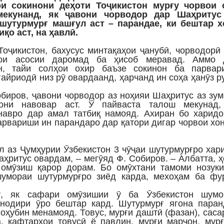
ри сокинони деҳоти Тоҷикистон мурғу чорвои 
мекунанд, як ҷавони чорводор дар Шаҳритус
шутурмурғ машғул аст – парандае, ки бештар х
қо аст, на ҳавлӣ.
Тоҷикистон, бахусус минтақаҳои ҷанубӣ, чорводорӣ
ои асосии даромад ба ҳисоб меравад. Аммо 
н, тайи солҳои охир баъзе сокинон ба парвар
ғайриодӣ низ рӯ овардаанд, ҳарчанд ин соҳа ҳанӯз 
биров, ҷавони чорводор аз ноҳияи Шаҳритус аз зу
они навовар аст. Ӯ пайваста талош мекунад,
навро дар амал татбиқ намояд. Ахиран бо харидо
арвариши ин парандаро дар қатори дигар чорвои хо
бл аз Ҷумҳурии Ӯзбекистон 3 чӯҷаи шутурмурғро хар
аҳритус овардам, – мегӯяд Ф. Собиров. – Албатта, 
омӯзиш қарор дорам. Бо омӯхтани тамоми нозуки
шумораи шутурмурғро зиёд карда, мехоҳам ба фу
, як сафари омӯзишии ӯ ба Ӯзбекистон шумо
нодири ӯро бештар кард. Шутурмурғ ягона паран
игоҳубин менамояд. Товус, мурғи даштӣ (фазан), саса
а, кафтарҳои товусӣ ё павлин, мурғи марҷон, мур