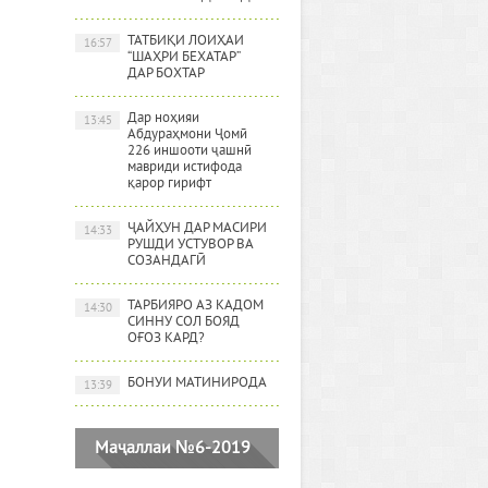
ТАТБИҚИ ЛОИҲАИ
16:57
“ШАҲРИ БЕХАТАР”
ДАР БОХТАР
Дар ноҳияи
13:45
Абдураҳмони Ҷомӣ
226 иншооти ҷашнӣ
мавриди истифода
қарор гирифт
ҶАЙҲУН ДАР МАСИРИ
14:33
РУШДИ УСТУВОР ВА
СОЗАНДАГӢ
ТАРБИЯРО АЗ КАДОМ
14:30
СИННУ СОЛ БОЯД
ОҒОЗ КАРД?
БОНУИ МАТИНИРОДА
13:39
Маҷаллаи №6-2019