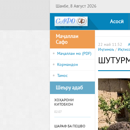
Шанбе, 8 Август 2026
Асосӣ
Маҷаллаи
Сафо
22 май 11:52
Иҷтимоъ
/
Иқтис
Маҷаллаи мо (PDF)
ШУТУРМ
Кормандон
Тамос
Шеъру адаб
ХОҲАРОНИ
КИТОБХОН
02.07
ШАРАФ БА ПЕШВО