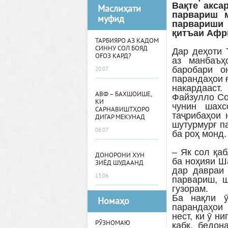
Вақте акса
Маслиҳати
парвариш 
муфид
парвариши 
қитъаи Афри
ТАРБИЯРО АЗ КАДОМ
СИННУ СОЛ БОЯД
Дар деҳоти 
ОҒОЗ КАРД?
аз манбаъҳ
баробари о
20.07
парандаҳои 
накардааст.
АВФ – БАХШОИШЕ,
Файзулло Со
КИ
чунин шахс
САРНАВИШТҲОРО
таҷрибаҳои 
ДИГАР МЕКУНАД
шутурмурғ п
06.07
ба роҳ монд.
– Як сол қа
ДОНОРОНИ ХУН
ба ноҳияи Ш
ЗИЁД ШУДААНД
дар давраи 
13.06
парвариш, 
гузорам.
Ба нақли ӯ
Номаҳо
парандаҳои 
нест, ки ӯ н
РӮЗНОМАЮ
кабк, бедон