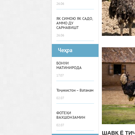
26.06
ЯК СИМОЮ ЯК САДО,
АММО ДУ
САРНАВИШТ
26.06
Чеҳра
БОНУИ
МАТИНИРОДА
17.07
Тоҷикистон – Ватанам
02.07
ФОТЕҲИ
ВАХШОНЗАМИН
02.07
ШАВҚ Ё ТИ