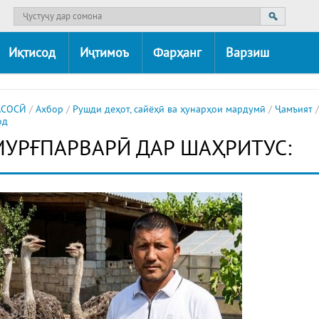
Иқтисод
Иҷтимоъ
Фарҳанг
Варзиш
АСОСӢ
/
Ахбор
/
Рушди деҳот, сайёҳӣ ва ҳунарҳои мардумӣ
/
Ҷамъият
/
од
УРҒПАРВАРӢ ДАР ШАҲРИТУС: