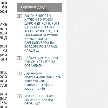
одӣ
 ба
Серхонандаҳо
оси
РАИСИ ВИЛОЯТИ
ХАТЛОН БО РАИСИ
ШӮРОИ ДИРЕКТОРОНИ
 яке
ШИРКАТИ SHAANXI
дар
APPLE GROUP CO., LTD.
иши
МАСЪАЛАҲОИ РУШДИ
рушд
ҲАМКОРИҲОИ
САРМОЯГУЗОРӢ ВА
мраи
БОҒДОРИРО БАРРАСӢ
 ки
КАРДАНД
рии
ҶАЙҲУН ДАР МАСИРИ
нагӣ
РУШДИ УСТУВОР ВА
СОЗАНДАГӢ
ида,
Дар ноҳияи
ҳоло
Абдураҳмони Ҷомӣ 226
ҳои
иншооти ҷашнӣ
рӯш
мавриди истифода
қарор гирифт
раи
БОХТАР. БОЗСОЗИИ
дае
МАҶМААИ “ВАҲДАТ”
рка,
ОҒОЗ ШУД
ғҳои