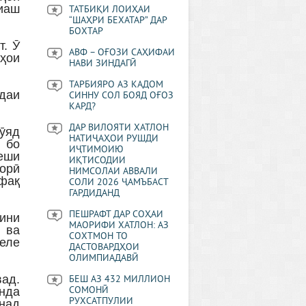
иаш
ТАТБИҚИ ЛОИҲАИ
“ШАҲРИ БЕХАТАР” ДАР
БОХТАР
т. Ӯ
АВФ – ОҒОЗИ САҲИФАИ
аҳои
НАВИ ЗИНДАГӢ
ТАРБИЯРО АЗ КАДОМ
даи
СИННУ СОЛ БОЯД ОҒОЗ
КАРД?
ДАР ВИЛОЯТИ ХАТЛОН
гӯяд
НАТИҶАҲОИ РУШДИ
н бо
ИҶТИМОИЮ
еши
ИҚТИСОДИИ
орӣ
НИМСОЛАИ АВВАЛИ
фақ
СОЛИ 2026 ҶАМЪБАСТ
ГАРДИДАНД
ПЕШРАФТ ДАР СОҲАИ
бини
МАОРИФИ ХАТЛОН: АЗ
 ва
СОХТМОН ТО
еле
ДАСТОВАРДҲОИ
ОЛИМПИАДАВӢ
вад.
БЕШ АЗ 432 МИЛЛИОН
анда
СОМОНӢ
РУХСАТПУЛИИ
онад