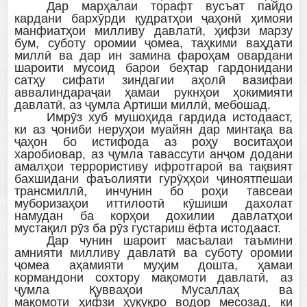
Дар марҳалаи торафт вусъат пайдо
кардани бархӯрди қудратҳои ҷаҳонӣ ҳимояи
манфиатҳои милливу давлатӣ, ҳифзи марзу
бум, суботу оромии ҷомеа, таҳкими ваҳдати
миллӣ ва дар ин замина фароҳам овардани
шароити мусоид барои беҳтар гардонидани
сатҳу сифати зиндагии аҳолӣ вазифаи
аввалиндараҷаи ҳамаи рукнҳои ҳокимияти
давлатӣ, аз ҷумла Артиши миллӣ, мебошад.
Имрӯз хуб мушоҳида гардида истодааст,
ки аз ҷониби неруҳои муайян дар минтақа ва
ҷаҳон бо истифода аз роҳу воситаҳои
харобиовар, аз ҷумла тавассути анҷом додани
амалҳои террористиву ифротгароӣ ва тақвият
бахшидани фаъолияти гурӯҳҳои ҷиноятпешаи
трансмиллӣ, инчунин бо роҳи тавсеаи
муборизаҳои иттилоотӣ кӯшиши дахолат
намудан ба корҳои дохилии давлатҳои
мустақил рӯз ба рӯз густариш ёфта истодааст.
Дар чунин шароит масъалаи таъмини
амнияти милливу давлатӣ ва суботу оромии
ҷомеа аҳамияти муҳим дошта, ҳамаи
кормандони сохтору мақомоти давлатӣ, аз
ҷумла Қувваҳои Мусаллаҳ ва
мақомоти ҳифзи ҳуқуқро водор месозад, ки