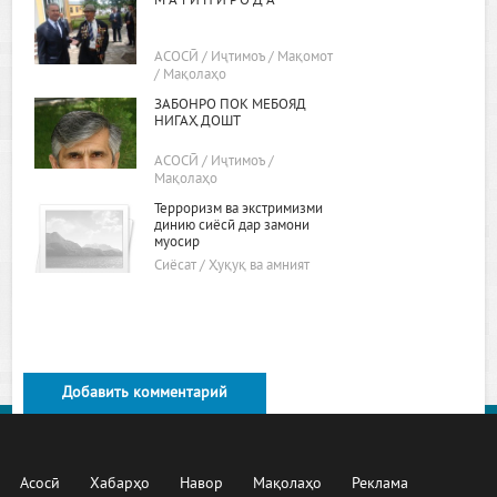
М А Т И Н И Р О Д А
АСОСӢ / Иҷтимоъ / Мақомот
/ Мақолаҳо
ЗАБОНРО ПОК МЕБОЯД
НИГАҲ ДОШТ
АСОСӢ / Иҷтимоъ /
Мақолаҳо
Терроризм ва экстримизми
динию сиёсӣ дар замони
муосир
Сиёсат / Ҳуқуқ ва амният
Добавить комментарий
Асосӣ
Хабарҳо
Навор
Мақолаҳо
Реклама