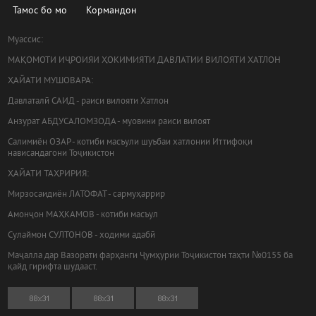
Тамос бо мо
Кормандон
Муассис:
МАҚОМОТИ ИҶРОИЯИ ҲОКИМИЯТИ ДАВЛАТИИ ВИЛОЯТИ ХАТЛОН
ҲАЙАТИ МУШОВАРА:
Давлаталӣ САИД - раиси вилояти Хатлон
Анзурат АБДУСАЛОМЗОДА - муовини раиси вилоят
Салимиён ОЗАР - котиби масъули шуъбаи хатлонии Иттифоқи
нависандагони Тоҷикистон
ҲАЙАТИ ТАҲРИРИЯ:
Мирзосаидиён ЛАТОФАТ - сармуҳаррир
Амонҷон МАҲКАМОВ - котиби масъул
Сулаймон СУЛТОНОВ - ходими адабӣ
Маҷалла дар Вазорати фарҳанги Ҷумҳурии Тоҷикистон таҳти №0155 ба
қайд гирифта шудааст.