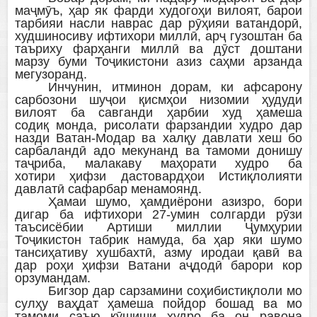
маҷмӯъ, ҳар як фарди худогоҳи вилоят, барои
тарбияи насли наврас дар рӯҳияи ватандорӣ,
худшиносиву ифтихори миллӣ, арҷ гузоштан ба
таъриху фарҳанги миллӣ ва дӯст доштани
марзу буми Тоҷикистони азиз саҳми арзанда
мегузоранд.
Инчунин, итминон дорам, ки афсарону
сарбозони шуҷои қисмҳои низомии ҳудуди
вилоят ба савганди ҳарбии худ ҳамеша
содиқ монда, рисолати фарзандии худро дар
назди Ватан-Модар ва халқу давлати хеш бо
сарбаландӣ адо мекунанд ва тамоми донишу
таҷриба, малакаву маҳорати худро ба
хотири ҳифзи дастовардҳои Истиқлолияти
давлатӣ сафарбар менамоянд.
Ҳамаи шумо, ҳамдиёрони азизро, бори
дигар ба ифтихори 27-умин солгарди рӯзи
таъсисёбии Артиши миллии Ҷумҳурии
Тоҷикистон табрик намуда, ба ҳар яки шумо
тансиҳативу хушбахтӣ, азму иродаи қавӣ ва
дар роҳи ҳифзи Ватани аҷдодӣ барори кор
орзумандам.
Бигзор дар сарзамини соҳибистиқлоли мо
сулҳу ваҳдат ҳамеша пойдор бошад ва мо
тамоми саъю кӯшиши худро ба он равона