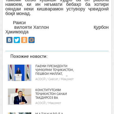
намоем, ки ин неъмати бебаҳо ба хотири
ояндаи неки кишварамон устувору ҷовидонӣ
боқӣ монад.
Раиси
вилояти Хатлон Қурбон
Ҳакимзода
Похожие новости:
ПАЁМИ ПРЕЗИДЕНТИ
ҶУМҲУРИИ ТОҶИКИСТОН,
ПЕШВОИ МИЛЛАТ,
МУҲТАРАМ ЭМОМАЛӢ
АСОСӢ / Сиёсат / Мақомот
РАҲМОН БА МАҶЛИСИ ОЛӢ
КОНСТИТУТСИЯИ
ТОҶИКИСТОН САНАИ
ТАҚДИРСОЗ ВА
ИФОДАГАРИ АЗМИ
АСОСӢ / Мақомот
МАРДУМ АСТ