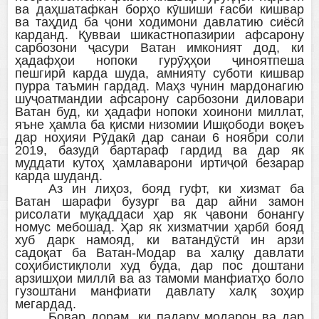
ва даҳшатафкан борҳо кӯшиши ғасби кишвар
ва таҳдид ба ҷони ходимони давлатию сиёсӣ
карданд. Қувваи шикастнопазирии афсарону
сарбозони ҷасури Ватан имконият дод, ки
ҳадафҳои нопоки гурӯҳҳои ҷиноятпеша
пешгирӣ карда шуда, амнияту суботи кишвар
пурра таъмин гардад. Маҳз чунин мардонагию
шуҷоатмандии афсарону сарбозони диловари
Ватан буд, ки ҳадафи нопоки хоинони миллат,
яъне ҳамла ба қисми низомии Ишқободи воқеъ
дар ноҳияи Рӯдакӣ дар санаи 6 ноябри соли
2019, базудӣ бартараф гардид ва дар як
муддати кутоҳ ҳамлаварони иртиҷоӣ безарар
карда шуданд.
Аз ин лиҳоз, бояд гуфт, ки хизмат ба
Ватан шарафи бузург ва дар айни замон
рисолати муқаддаси ҳар як ҷавони бонангу
номус мебошад. Ҳар як хизматчии ҳарбӣ бояд
хуб дарк намояд, ки ватандӯстӣ ин арзи
садоқат ба Ватан-Модар ва халқу давлати
соҳибистиқлоли худ буда, дар пос доштани
арзишҳои миллӣ ва аз тамоми манфиатҳо боло
гузоштани манфиати давлату халқ зоҳир
мегардад.
Бовар дорам, ки падару модарон ва дар