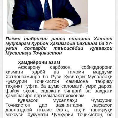
Паёми
табрикии раиси вилояти Хатлон
муҳтарам Қурбон Ҳакимзода
бахшида ба 27-
умин солгарди таъсисёбии Қувваҳои
Мусаллаҳи Тоҷикистон
Ҳамдиёрони азиз!
Афсарону сарбозон, собиқадорони
хизмати ҳарбӣ ва тамоми мардуми
Хатлонзаминро бо Рӯзи Қувваҳои Мусаллаҳи
Ҷумҳурии Тоҷикистон самимона табрику
таҳният гуфта, ба шумо саломатӣ, умри дароз,
файзу эҳсон, садоқати зиндагӣ ва ваҳдати
ҳамешагиро дар мамлакат хоҳонам.
Қувваҳои Мусаллаҳи Ҷумҳурии
Тоҷикистон дар вазнинтарин лаҳзаҳои
давлатдорӣ таъсис ёфта, таҳти таваҷҷуҳи
махсуси Ҳукумати Ҷумҳурии Тоҷикистон, бо