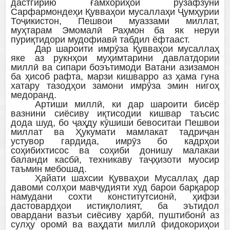
дастгирию ғамхориҳои рӯзафзуни
Сарфармондеҳи Қувваҳои мусаллаҳи Ҷумҳурии
Тоҷикистон, Пешвои муаззами миллат,
муҳтарам Эмомалӣ Раҳмон ба як неруи
пуриқтидори мудофиавӣ табдил ёфтааст.
Дар шароити имрӯза Қувваҳои мусаллаҳ
яке аз рукнҳои муҳимтарини давлатдории
миллӣ ва сипари боэътимоди Ватани азизамон
ба ҳисоб рафта, марзи кишварро аз ҳама гуна
хатару тазодҳои замони имрӯза эмин нигоҳ
медоранд.
Артиши миллӣ, ки дар шароити бисёр
вазнини сиёсиву иқтисодии кишвар таъсис
дода шуд, бо ҷаҳду кӯшиши бевоситаи Пешвои
миллат ва Ҳукумати мамлакат тадриҷан
устувор гардида, имрӯз бо кадрҳои
соҳибихтисос ва соҳиби донишу малакаи
баланди касбӣ, техникаву таҷҳизоти муосир
таъмин мебошад.
Ҳайати шахсии Қувваҳои Мусаллаҳ дар
давоми солҳои мавҷудияти худ барои барқарор
намудани сохти конститутсионӣ, ҳифзи
дастовардҳои истиқлолият, ба эътидол
овардани вазъи сиёсиву ҳарбӣ, пуштибонӣ аз
сулҳу оромӣ ва ваҳдати миллӣ фидокориҳои