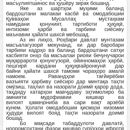
масъулиятшинос ва ҳушёру зирак бошанд.
Яке аз шартҳои муҳими баланд
бардоштани малакаи касбӣ ва омодабошии
Қувваҳои Мусаллаҳ мустаҳкам
намудани қонуният, тартиботи ҳуқуқӣ,
интизоми ҳарбӣ ва тарбияи сиёсиву
маънавии ҳайати шахсӣ мебошад.
Аз ин лиҳоз, Роҳбари давлат мунтазам
масъалагузорӣ мекунанд, ки дар баробари
тарбияи кадрҳо ва баланд бардоштани сатҳи
касбияти онҳо ба масъалаи риояи бечунучарои
муқаррароти қонунгузорӣ, ойинномаҳои ҳарбӣ,
пешгирӣ кардани ҳуқуқвайронкунӣ дар
байни ҳайати шахсӣ тамоми чораҳоро амалӣ
намоем. Равандҳои тағйирёбии
вазъияти ҳарбиву сиёсиро дар минтақа таҳти
омӯзиш, таҳлил ва назорати доимӣ қарор дода,
таҳдиду хатарҳои мавҷудаву эҳтимолиро ба
амнияти мудофиавии кишвар ва
вилоят ҳамаҷониба ва сари вақт арзёбӣ
кунем. Ҳолати омодабошии қисмҳои низомии
ҳудуди вилоят бояд таҳти назорати доимӣ
бошад.
Бо мақсади табаддулоти давлатӣ,
нооромсохтани фазои кишвар гурӯҳҳои ифротӣ