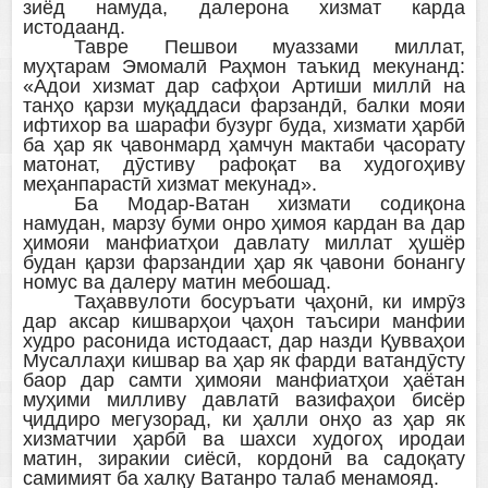
зиёд намуда, далерона хизмат карда
истодаанд.
Тавре Пешвои муаззами миллат,
муҳтарам Эмомалӣ Раҳмон таъкид мекунанд:
«Адои хизмат дар сафҳои Артиши миллӣ на
танҳо қарзи муқаддаси фарзандӣ, балки мояи
ифтихор ва шарафи бузург буда, хизмати ҳарбӣ
ба ҳар як ҷавонмард ҳамчун мактаби ҷасорату
матонат, дӯстиву рафоқат ва худогоҳиву
меҳанпарастӣ хизмат мекунад».
Ба Модар-Ватан хизмати содиқона
намудан, марзу буми онро ҳимоя кардан ва дар
ҳимояи манфиатҳои давлату миллат ҳушёр
будан қарзи фарзандии ҳар як ҷавони бонангу
номус ва далеру матин мебошад.
Таҳаввулоти босуръати ҷаҳонӣ, ки имрӯз
дар аксар кишварҳои ҷаҳон таъсири манфии
худро расонида истодааст, дар назди Қувваҳои
Мусаллаҳи кишвар ва ҳар як фарди ватандӯсту
баор дар самти ҳимояи манфиатҳои ҳаётан
муҳими милливу давлатӣ вазифаҳои бисёр
ҷиддиро мегузорад, ки ҳалли онҳо аз ҳар як
хизматчии ҳарбӣ ва шахси худогоҳ иродаи
матин, зиракии сиёсӣ, кордонӣ ва садоқату
самимият ба халқу Ватанро талаб менамояд.