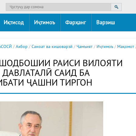
Иқтисод
Иҷтимоъ
Фарҳанг
Варзиш
АСОСӢ
/
Ахбор
/
Саноат ва кишоварзӣ
/
Ҷамъият
/
Иҷтимоъ
/
Мақомот
 ШОДБОШИИ РАИСИ ВИЛОЯТИ
 ДАВЛАТАЛӢ САИД БА
БАТИ ҶАШНИ ТИРГОН