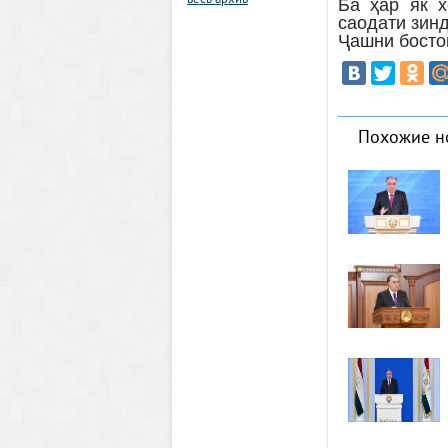
весь архив
Ба ҳар як х
саодати зин
Ҷашни босто
Похожие н