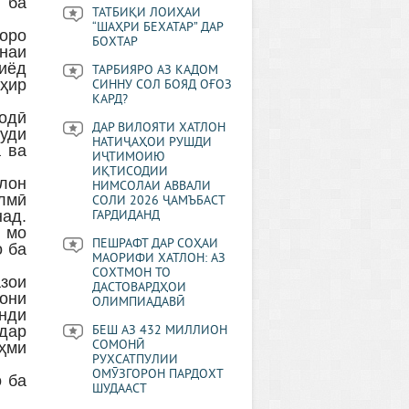
 ба
ТАТБИҚИ ЛОИҲАИ
“ШАҲРИ БЕХАТАР” ДАР
оро
БОХТАР
наи
иёд
ТАРБИЯРО АЗ КАДОМ
оҳир
СИННУ СОЛ БОЯД ОҒОЗ
КАРД?
содӣ
ДАР ВИЛОЯТИ ХАТЛОН
худи
НАТИҶАҲОИ РУШДИ
а ва
ИҶТИМОИЮ
ИҚТИСОДИИ
лон
НИМСОЛАИ АВВАЛИ
илмӣ
СОЛИ 2026 ҶАМЪБАСТ
ад.
ГАРДИДАНД
 мо
ПЕШРАФТ ДАР СОҲАИ
о ба
МАОРИФИ ХАТЛОН: АЗ
СОХТМОН ТО
азои
ДАСТОВАРДҲОИ
они
ОЛИМПИАДАВӢ
нди
 дар
БЕШ АЗ 432 МИЛЛИОН
СОМОНӢ
ҳми
РУХСАТПУЛИИ
ОМӮЗГОРОН ПАРДОХТ
о ба
ШУДААСТ