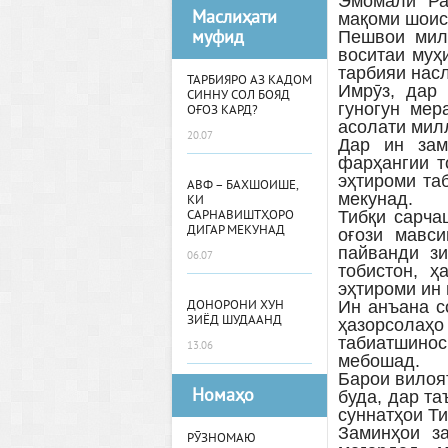
Эмомалӣ Ра
Маслиҳати
мақоми шоис
муфид
Пешвои мил
воситаи муҳ
тарбияи нас
ТАРБИЯРО АЗ КАДОМ
Имрӯз, дар
СИННУ СОЛ БОЯД
гуногун мер
ОҒОЗ КАРД?
асолати мил
20.07
Дар ин зам
фарҳангии т
эҳтироми та
АВФ – БАХШОИШЕ,
мекунад.
КИ
Тибқи сарча
САРНАВИШТҲОРО
ДИГАР МЕКУНАД
оғози мавс
пайванди з
06.07
тобистон, ҳ
эҳтироми ин
Ин анъана с
ДОНОРОНИ ХУН
ЗИЁД ШУДААНД
ҳазорсолаҳ
табиатшинос
13.06
мебошад.
Барои вилоя
Номаҳо
буда, дар т
суннатҳои Т
Заминҳои з
РӮЗНОМАЮ