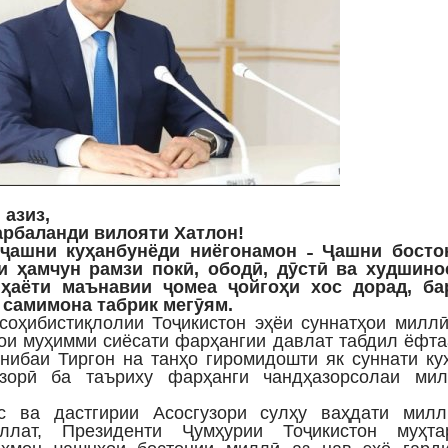
азиз,
арбаланди вилояти Хатлон!
ҷашни куҳанбунёди ниёгонамон ˗ Ҷашни босто
ки ҳамчун рамзи покӣ, ободӣ, дӯстӣ ва худшино
ҳаёти маънавии ҷомеа ҷойгоҳи хос дорад, ба
 самимона табрик мегӯям.
соҳибистиқлолии Тоҷикистон эҳёи суннатҳои милл
ҳои муҳимми сиёсати фарҳангии давлат табдил ёфта
нибаи Тиргон на танҳо гиромидошти як суннати ку
узорӣ ба таъриху фарҳанги чандҳазорсолаи мил
с ва дастгирии Асосгузори сулҳу ваҳдати милл
лат, Президенти Ҷумҳурии Тоҷикистон муҳта