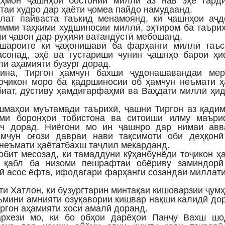
ҳмон ҷашнҳои бостонии миллӣ аз нав эҳё гарди
таи худро дар ҳаёти ҷомеа пайдо намудаанд.
лат пайваста таъкид менамоянд, ки ҷашнҳои аҷд
имми таҳкими худшиносии миллӣ, эҳтиром ба таъри
ли ҷавон дар руҳияи ватандӯстӣ мебошанд.
 шароите ки ҷаҳонишавӣ ба фарҳанги миллӣ таъс
асонад, эҳё ва густариши чунин ҷашнҳо барои ҳи
лӣ аҳамияти бузург дорад.
ина, Тиргон ҳамчун бахши ҷудонашавандаи мер
оҷикон моро ба қадршиносии об ҳамчун неъмати ҳ
биат, дӯстиву ҳамдигарфаҳмӣ ва Ваҳдати миллӣ ҳи
шмаҳои муътамади таърихӣ, ҷашни Тиргон аз қади
ими боронҳои тобистона ва ситоиши илму маъри
ич дорад. Ниёгони мо ин ҷашнро дар нимаи авв
амчун оғози давраи нави тақсимоти оби деҳқонӣ
 неъмати ҳаётатбахш таҷлил мекарданд.
обит месозад, ки тамаддуни кӯҳанбунёди тоҷикон ҳ
о қабл ба низоми пешрафтаи обёриву заминдорӣ
ӣ асос ёфта, ифодагари фарҳанги созандаи миллат
ти Хатлон, ки бузургтарин минтақаи кишоварзии ҷум
аъмини амнияти озуқавории кишвар нақши калидӣ до
иргон аҳамияти хоси амалӣ доранд.
архези мо, ки бо обҳои дарёҳои Панҷу Вахш шо