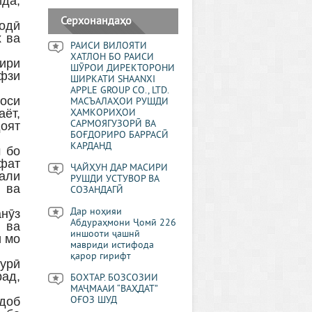
да,
Серхонандаҳо
одӣ
х ва
РАИСИ ВИЛОЯТИ
ХАТЛОН БО РАИСИ
ири
ШӮРОИ ДИРЕКТОРОНИ
фзи
ШИРКАТИ SHAANXI
APPLE GROUP CO., LTD.
оси
МАСЪАЛАҲОИ РУШДИ
аёт,
ҲАМКОРИҲОИ
САРМОЯГУЗОРӢ ВА
доят
БОҒДОРИРО БАРРАСӢ
КАРДАНД
м бо
фат
ҶАЙҲУН ДАР МАСИРИ
али
РУШДИ УСТУВОР ВА
 ва
СОЗАНДАГӢ
Дар ноҳияи
анӯз
Абдураҳмони Ҷомӣ 226
 ва
иншооти ҷашнӣ
и мо
мавриди истифода
қарор гирифт
ҳурӣ
рад,
БОХТАР. БОЗСОЗИИ
МАҶМААИ “ВАҲДАТ”
доб
ОҒОЗ ШУД