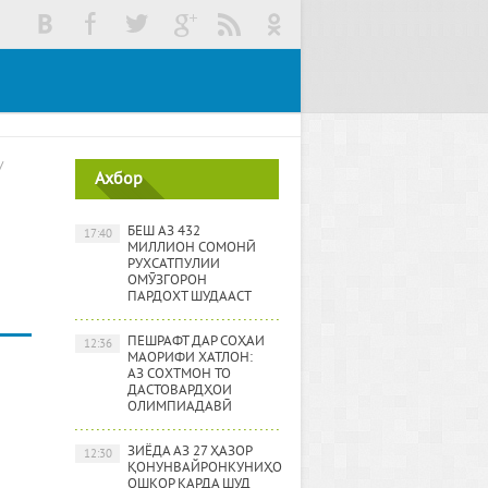
/
Ахбор
БЕШ АЗ 432
17:40
МИЛЛИОН СОМОНӢ
РУХСАТПУЛИИ
ОМӮЗГОРОН
ПАРДОХТ ШУДААСТ
ПЕШРАФТ ДАР СОҲАИ
12:36
МАОРИФИ ХАТЛОН:
АЗ СОХТМОН ТО
ДАСТОВАРДҲОИ
ОЛИМПИАДАВӢ
ЗИЁДА АЗ 27 ҲАЗОР
12:30
ҚОНУНВАЙРОНКУНИҲО
ОШКОР КАРДА ШУД