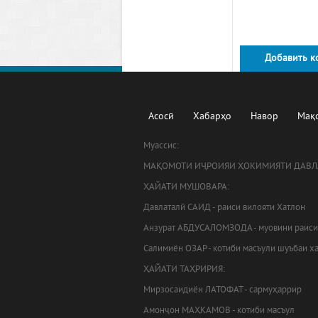
Добавить к
Асосӣ
Хабарҳо
Навор
Мақ
Муассис:
МАҚОМОТИ ИҶРОИЯИ ҲОКИМИЯТИ ДАВЛ
ҲАЙАТИ МУШОВАРА:
Давлаталӣ САИД - раиси вилояти Хатлон
Анзурат АБДУСАЛОМЗОДА - муовини раиси
Салимиён ОЗАР - котиби масъули шуъбаи х
ҲАЙАТИ ТАҲРИРИЯ:
Мирзосаидиён ЛАТОФАТ - сармуҳаррир
Амонҷон МАҲКАМОВ - котиби масъул