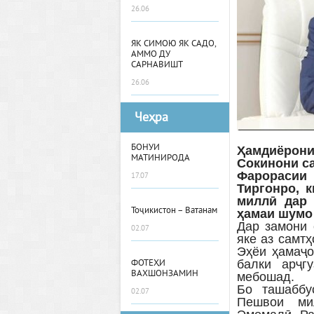
26.06
ЯК СИМОЮ ЯК САДО,
АММО ДУ
САРНАВИШТ
26.06
Чеҳра
БОНУИ
Ҳамдиёрони 
МАТИНИРОДА
Сокинони с
Фарорасии 
17.07
Тиргонро, 
миллӣ дар 
Тоҷикистон – Ватанам
ҳамаи шумо
Дар замони 
02.07
яке аз самт
Эҳёи ҳамаҷо
балки арҷг
ФОТЕҲИ
ВАХШОНЗАМИН
мебошад.
Бо ташаббу
02.07
Пешвои мил