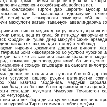
маҳз дар ҳамин айёми авҷи кишту кори такрорӣ
дилонаи деҳқонони соҳибтаҷриба вобаста аст.
ина, фалсафаи Тиргон дар шароити муосир м
месозад, ки ба масалаҳои идоракунии оқило
об, истифодаи самараноки заминҳои обӣ ва з
ҷми маҳсулоти ватанӣ таваҷҷуҳи аввалиндараҷа з
ърихии мо нишон медиҳад, ки рушди устувори иқти
омии Ватан, пеш аз ҳама, ба иттиҳоду якпорчагии 
аст. Ободии ин гӯшаи диёр маҳсули саҳми арзанд
дилонаи ҳар як шаҳрванди ватандӯст мебошад.
мақоми иҷроияи ҳокимияти давлатии вилояти Хат
 таҷрибаи бойи кишоварзонро бо усулҳои муосири 
ияҳои нав яке аз самтҳои асосии фаъолият медон
орид намудани дастовардҳои илмӣ ба истеҳсолот
амаранокии соҳаҳои кишоварзӣ ва саноати вилоятр
анд бардорем.
мил дорам, ки таҷлили ин суннати бостонӣ дар ф
ияти устувори кишвар руҳияи ватандӯстии сокин
оз ҳам қавитар гардонида, мардуми сарбала
 минбаъд низ бо такя ба ин арзишҳои неки аҷдодӣ
сати созандаи Ҳукумати Ҷумҳурии Тоҷикистон са
дро мегузоранд.
н ниятҳои нек, бори дигар кулли сокинони вилоятр
шни пурфайзи Тиргон самимона табрик мегӯям.