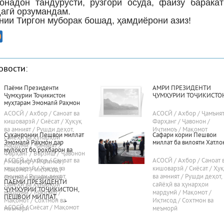
онадон тандурустӣ, рӯзгори осуда, файзу барака
дагӣ орзумандам.
нии Тиргон муборак бошад, ҳамдиёрони азиз!
овости:
Паёми Президенти
АМРИ ПРЕЗИДЕНТИ
Ҷумҳурии Тоҷикистон
ҶУМҲУРИИ ТОҶИКИСТО
муҳтарам Эмомалӣ Раҳмон
«Дар бораи самтҳои асосии
АСОСӢ / Ахбор / Саноат ва
АСОСӢ / Ахбор / Ҷамъият
сиёсати дохилӣ ва хориҷии
кишоварзӣ / Сиёсат / Ҳуқуқ
Фарҳанг / Ҷавонон /
ҷумҳурӣ»
ва амният / Рушди деҳот,
Иҷтимоъ / Мақомот
Суханронии Пешвои миллат
Сафари кории Пешвои
сайёҳӣ ва ҳунарҳои
Эмомалӣ Раҳмон дар
миллат ба вилояти Хатло
мардумӣ / Ҷамъият /
мулоқот бо роҳбарон ва
Фарҳанг / Варзиш / Ҷавонон
фаъолони вилояти Хатлон
АСОСӢ / Ахбор / Саноат ва
АСОСӢ / Ахбор / Саноат 
/ Маориф / Иҷтимоъ /
24.02.2022, шаҳри Бохтар
кишоварзӣ / Ҳуқуқ ва
кишоварзӣ / Сиёсат / Ҳу
Мақомот / Иқтисод /
амният / Рушди деҳот,
ва амният / Рушди деҳот,
Сохтмон ва меъморӣ
ПАЁМИ ПРЕЗИДЕНТИ
сайёҳӣ ва ҳунарҳои
сайёҳӣ ва ҳунарҳои
ҶУМҲУРИИ ТОҶИКИСТОН,
мардумӣ / Маориф /
мардумӣ / Мақомот /
ПЕШВОИ МИЛЛАТ,
Мақомот / Сохтмон ва
Иқтисод / Сохтмон ва
МУҲТАРАМ ЭМОМАЛӢ
АСОСӢ / Сиёсат / Мақомот
меъморӣ
меъморӣ
РАҲМОН БА МАҶЛИСИ ОЛӢ