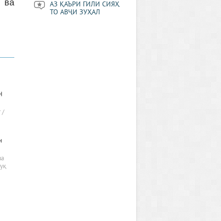
т ва
АЗ ҚАЪРИ ГИЛИ СИЯҲ
ТО АВҶИ ЗУҲАЛ
Н
 /
н
ва
қуқ