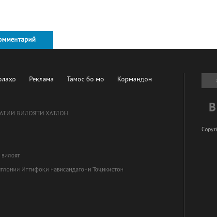
омментарий
олаҳо
Реклама
Тамос бо мо
Кормандон
АТИИ ВИЛОЯТИ ХАТЛОН
Copyri
 вилоят
атлонии Иттифоқи нависандагони Тоҷикистон