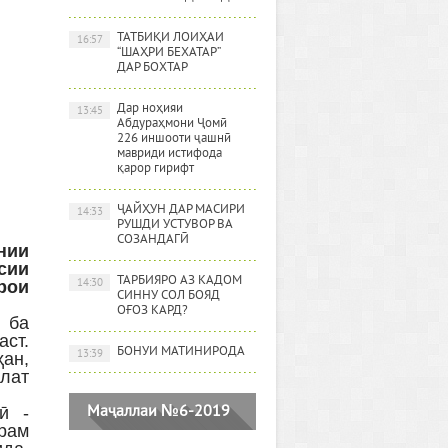
ТАТБИҚИ ЛОИҲАИ
16:57
“ШАҲРИ БЕХАТАР”
ДАР БОХТАР
Дар ноҳияи
13:45
Абдураҳмони Ҷомӣ
226 иншооти ҷашнӣ
мавриди истифода
қарор гирифт
ҶАЙҲУН ДАР МАСИРИ
14:33
РУШДИ УСТУВОР ВА
СОЗАНДАГӢ
нии
сии
ТАРБИЯРО АЗ КАДОМ
14:30
рои
СИННУ СОЛ БОЯД
ОҒОЗ КАРД?
ӣ ба
аст.
БОНУИ МАТИНИРОДА
13:39
ҳан,
лат
Маҷаллаи №6-2019
ӣ -
рам