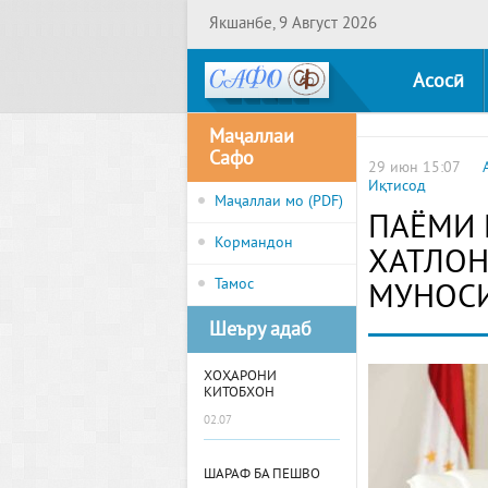
Якшанбе, 9 Август 2026
Асосӣ
Маҷаллаи
Сафо
29 июн 15:07
Иқтисод
Маҷаллаи мо (PDF)
ПАЁМИ
Кормандон
ХАТЛОН
Тамос
МУНОСИ
Шеъру адаб
ХОҲАРОНИ
КИТОБХОН
02.07
ШАРАФ БА ПЕШВО