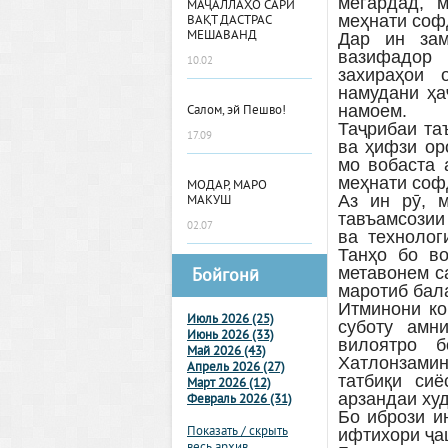
мегардад, 
МАҶАЛЛАҲО САРИ
меҳнати соф
ВАҚТ ДАСТРАС
МЕШАВАНД
Дар ин зам
вазифадор 
10.02
захираҳои 
намудани ҳа
намоем.
Салом, эй Пешво!
Таҷрибаи та
17.09
ва ҳифзи ор
мо вобаста 
меҳнати соф
МОДАР, МАРО
Аз ин рӯ, 
МАКУШ
тавъамсозии
02.07
ва технолог
Танҳо бо в
метавонем с
Бойгонӣ
маротиб бал
Итминони ко
Июль 2026 (25)
суботу амн
Июнь 2026 (33)
вилоятро б
Май 2026 (43)
Хатлонзамин
Апрель 2026 (27)
татбиқи сиё
Март 2026 (12)
арзандаи ху
Февраль 2026 (31)
Бо ибрози и
Показать / скрыть
ифтихори ҷа