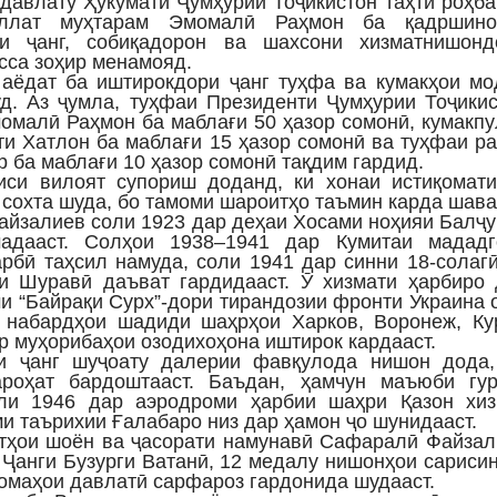
 давлату Ҳукумати Ҷумҳурии Тоҷикистон таҳти роҳб
ллат муҳтарам Эмомалӣ Раҳмон ба қадршино
ни ҷанг, собиқадорон ва шахсони хизматнишонд
сса зоҳир менамояд.
аёдат ба иштирокдори ҷанг туҳфа ва кумакҳои мо
д. Аз ҷумла, туҳфаи Президенти Ҷумҳурии Тоҷики
омалӣ Раҳмон ба маблағи 50 ҳазор сомонӣ, кумакп
ти Хатлон ба маблағи 15 ҳазор сомонӣ ва туҳфаи р
 ба маблағи 10 ҳазор сомонӣ тақдим гардид.
иси вилоят супориш доданд, ки хонаи истиқомати
 сохта шуда, бо тамоми шароитҳо таъмин карда шава
йзалиев соли 1923 дар деҳаи Хосами ноҳияи Балҷ
адааст. Солҳои 1938–1941 дар Кумитаи мададг
рбӣ таҳсил намуда, соли 1941 дар синни 18-солаг
 Шуравӣ даъват гардидааст. Ӯ хизмати ҳарбиро 
ми “Байрақи Сурх”-дори тирандозии фронти Украина 
 набардҳои шадиди шаҳрҳои Харков, Воронеж, Кур
р муҳорибаҳои озодихоҳона иштирок кардааст.
и ҷанг шуҷоату далерии фавқулода нишон дода,
ароҳат бардоштааст. Баъдан, ҳамчун маъюби гур
ли 1946 дар аэродроми ҳарбии шаҳри Қазон хиз
и таърихии Ғалабаро низ дар ҳамон ҷо шунидааст.
тҳои шоён ва ҷасорати намунавӣ Сафаралӣ Файзал
 Ҷанги Бузурги Ватанӣ, 12 медалу нишонҳои сариси
омаҳои давлатӣ сарфароз гардонида шудааст.