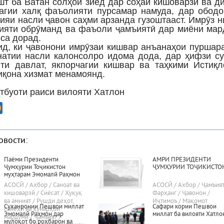
шт ба Ватан солҳои зиёд дар соҳаи кишоварзӣ ва д
агии халқ фаъолияти пурсамар намуда, дар ободо
ияи насли ҷавон саҳми арзанда гузоштааст. Имрӯз н
ияти обрӯманд ва фаъоли ҷамъиятӣ дар миёни мар
са дорад.
ид, ки ҷавонони имрӯзаи кишвар анъанаҳои пурша
натии насли калонсолро идома дода, дар ҳифзи с
яти давлат, якпорчагии кишвар ва таҳкими Истиқ
иқона хизмат менамоянд.
тбуоти раиси вилояти Хатлон
овости:
Паёми Президенти
АМРИ ПРЕЗИДЕНТИ
Ҷумҳурии Тоҷикистон
ҶУМҲУРИИ ТОҶИКИСТО
муҳтарам Эмомалӣ Раҳмон
«Дар бораи самтҳои асосии
АСОСӢ / Ахбор / Саноат ва
АСОСӢ / Ахбор / Ҷамъият
сиёсати дохилӣ ва хориҷии
кишоварзӣ / Сиёсат / Ҳуқуқ
Фарҳанг / Ҷавонон /
ҷумҳурӣ»
ва амният / Рушди деҳот,
Иҷтимоъ / Мақомот
Суханронии Пешвои миллат
Сафари кории Пешвои
сайёҳӣ ва ҳунарҳои
Эмомалӣ Раҳмон дар
миллат ба вилояти Хатло
мардумӣ / Ҷамъият /
мулоқот бо роҳбарон ва