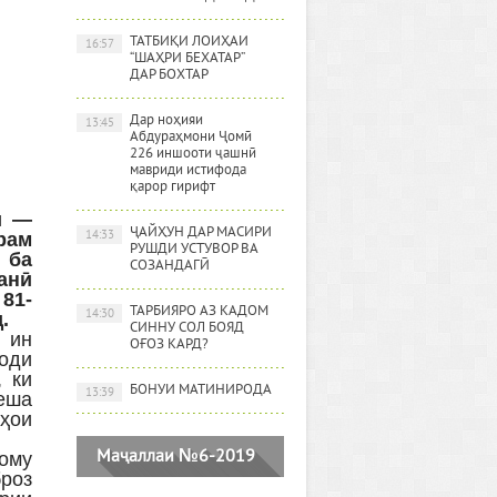
ТАТБИҚИ ЛОИҲАИ
16:57
“ШАҲРИ БЕХАТАР”
ДАР БОХТАР
Дар ноҳияи
13:45
Абдураҳмони Ҷомӣ
226 иншооти ҷашнӣ
мавриди истифода
қарор гирифт
ӣ —
ҶАЙҲУН ДАР МАСИРИ
14:33
рам
РУШДИ УСТУВОР ВА
 ба
СОЗАНДАГӢ
анӣ
81-
ТАРБИЯРО АЗ КАДОМ
14:30
.
СИННУ СОЛ БОЯД
 ин
ОҒОЗ КАРД?
оди
 ки
БОНУИ МАТИНИРОДА
13:39
меша
лҳои
Маҷаллаи №6-2019
ому
роз