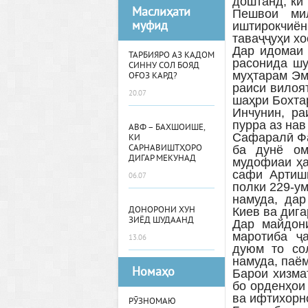
доштанд, ки
Маслиҳати
Пешвои ми
муфид
иштирокчиё
таваҷҷуҳи хо
Дар идомаи 
ТАРБИЯРО АЗ КАДОМ
расонида шу
СИННУ СОЛ БОЯД
муҳтарам Эм
ОҒОЗ КАРД?
раиси вилоя
20.07
шаҳри Бохтар
Инчунин, ра
пурра аз нав
АВФ – БАХШОИШЕ,
Сафаралӣ Фа
КИ
САРНАВИШТҲОРО
ба дунё ом
ДИГАР МЕКУНАД
мудофиаи ҳа
сафи Артиши
06.07
полки 229-у
намуда, дар
ДОНОРОНИ ХУН
Киев ва дига
ЗИЁД ШУДААНД
Дар майдон
маротиба ҷ
13.06
дуюм то со
намуда, паём
Номаҳо
Барои хизма
бо орденҳои
ва ифтихорн
РӮЗНОМАЮ