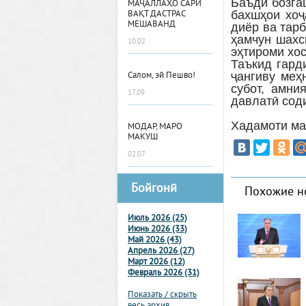
Баъди бозга
МАҶАЛЛАҲО САРИ
бахшҳои хоҷ
ВАҚТ ДАСТРАС
МЕШАВАНД
диёр ва тарб
ҳамчун шахс
10.02
эҳтироми хос
Таъкид гард
ҷангиву меҳ
Салом, эй Пешво!
субот, амни
17.09
давлатӣ сод
Хадамоти ма
МОДАР, МАРО
МАКУШ
02.07
Бойгонӣ
Похожие н
Июль 2026 (25)
Июнь 2026 (33)
Май 2026 (43)
Апрель 2026 (27)
Март 2026 (12)
Февраль 2026 (31)
Показать / скрыть