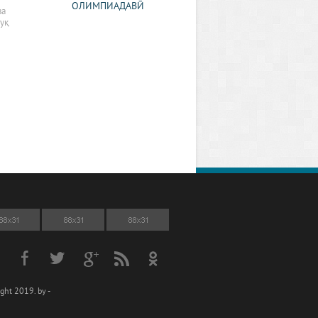
ОЛИМПИАДАВӢ
ва
қуқ
ght 2019. by -