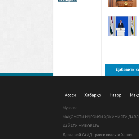
весь архив
Добавить к
Асосӣ
Хабарҳо
Навор
Мақ
Муассис:
МАҚОМОТИ ИҶРОИЯИ ҲОКИМИЯТИ ДАВЛ
ҲАЙАТИ МУШОВАРА:
Давлаталӣ САИД - раиси вилояти Хатлон