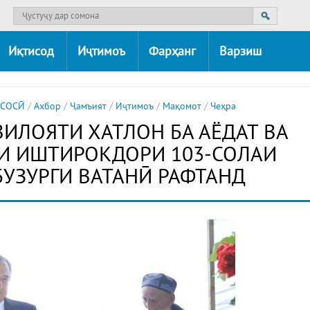
Иқтисод
Иҷтимоъ
Фарҳанг
Варзиш
АСОСӢ
/
Ахбор
/
Ҷамъият
/
Иҷтимоъ
/
Мақомот
/
Чеҳра
ВИЛОЯТИ ХАТЛОН БА АЁДАТ ВА
И ИШТИРОКДОРИ 103-СОЛАИ
БУЗУРГИ ВАТАНӢ РАФТАНД