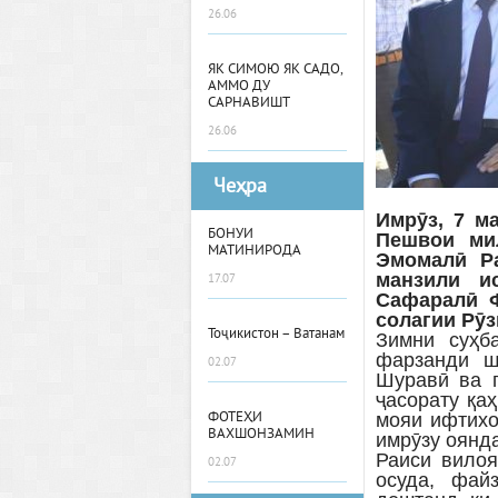
26.06
ЯК СИМОЮ ЯК САДО,
АММО ДУ
САРНАВИШТ
26.06
Чеҳра
Имрӯз, 7 м
БОНУИ
Пешвои мил
МАТИНИРОДА
Эмомалӣ Р
манзили и
17.07
Сафаралӣ Ф
солагии Рӯз
Тоҷикистон – Ватанам
Зимни суҳб
фарзанди ш
02.07
Шуравӣ ва п
ҷасорату қа
ФОТЕҲИ
мояи ифтихо
ВАХШОНЗАМИН
имрӯзу оянд
Раиси вилоя
02.07
осуда, фай