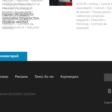
Фарҳанг / Варзиш / Ҷавонон
фаъолони вилояти Хатлон
АСОСӢ / Ахбор / Саноат ва
АСОСӢ / Ахбор / Саноат 
/ Маориф / Иҷтимоъ /
24.02.2022, шаҳри Бохтар
кишоварзӣ / Ҳуқуқ ва
кишоварзӣ / Сиёсат / Ҳу
Мақомот / Иқтисод /
амният / Рушди деҳот,
ва амният / Рушди деҳот,
Сохтмон ва меъморӣ
ПАЁМИ ПРЕЗИДЕНТИ
сайёҳӣ ва ҳунарҳои
сайёҳӣ ва ҳунарҳои
ҶУМҲУРИИ ТОҶИКИСТОН,
мардумӣ / Маориф /
мардумӣ / Мақомот /
ПЕШВОИ МИЛЛАТ,
Мақомот / Сохтмон ва
Иқтисод / Сохтмон ва
МУҲТАРАМ ЭМОМАЛӢ
АСОСӢ / Сиёсат / Мақомот
меъморӣ
меъморӣ
РАҲМОН БА МАҶЛИСИ ОЛӢ
омментарий
олаҳо
Реклама
Тамос бо мо
Кормандон
АТИИ ВИЛОЯТИ ХАТЛОН
Copyri