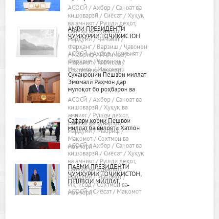
«Дар бораи самтҳои асосии
АСОСӢ / Ахбор / Саноат ва
сиёсати дохилӣ ва хориҷии
кишоварзӣ / Сиёсат / Ҳуқуқ
ҷумҳурӣ»
ва амният / Рушди деҳот,
АМРИ ПРЕЗИДЕНТИ
сайёҳӣ ва ҳунарҳои
ҶУМҲУРИИ ТОҶИКИСТОН
мардумӣ / Ҷамъият /
Фарҳанг / Варзиш / Ҷавонон
АСОСӢ / Ахбор / Ҷамъият /
/ Маориф / Иҷтимоъ /
Фарҳанг / Ҷавонон /
Мақомот / Иқтисод /
Иҷтимоъ / Мақомот
Сохтмон ва меъморӣ
Суханронии Пешвои миллат
Эмомалӣ Раҳмон дар
мулоқот бо роҳбарон ва
фаъолони вилояти Хатлон
АСОСӢ / Ахбор / Саноат ва
24.02.2022, шаҳри Бохтар
кишоварзӣ / Ҳуқуқ ва
амният / Рушди деҳот,
Сафари кории Пешвои
сайёҳӣ ва ҳунарҳои
миллат ба вилояти Хатлон
мардумӣ / Маориф /
Мақомот / Сохтмон ва
АСОСӢ / Ахбор / Саноат ва
меъморӣ
кишоварзӣ / Сиёсат / Ҳуқуқ
ва амният / Рушди деҳот,
ПАЁМИ ПРЕЗИДЕНТИ
сайёҳӣ ва ҳунарҳои
ҶУМҲУРИИ ТОҶИКИСТОН,
мардумӣ / Мақомот /
ПЕШВОИ МИЛЛАТ,
Иқтисод / Сохтмон ва
МУҲТАРАМ ЭМОМАЛӢ
АСОСӢ / Сиёсат / Мақомот
меъморӣ
РАҲМОН БА МАҶЛИСИ ОЛӢ