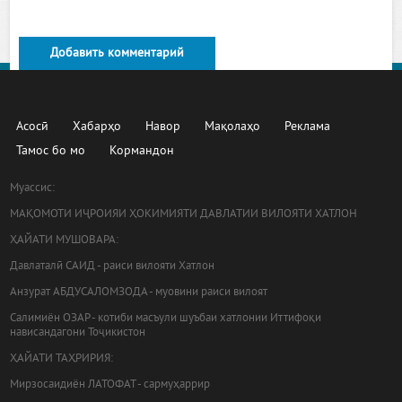
Добавить комментарий
Асосӣ
Хабарҳо
Навор
Мақолаҳо
Реклама
Тамос бо мо
Кормандон
Муассис:
МАҚОМОТИ ИҶРОИЯИ ҲОКИМИЯТИ ДАВЛАТИИ ВИЛОЯТИ ХАТЛОН
ҲАЙАТИ МУШОВАРА:
Давлаталӣ САИД - раиси вилояти Хатлон
Анзурат АБДУСАЛОМЗОДА - муовини раиси вилоят
Салимиён ОЗАР - котиби масъули шуъбаи хатлонии Иттифоқи
нависандагони Тоҷикистон
ҲАЙАТИ ТАҲРИРИЯ:
Мирзосаидиён ЛАТОФАТ - сармуҳаррир