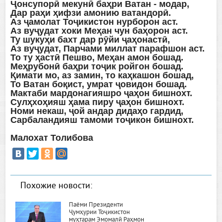
Ҷонсупорӣ мекунӣ баҳри Ватан - модар,
Дар раҳи ҳифзи амонию ватандорӣ.
Аз ҷамолат Тоҷикистон нурборон аст.
Аз вуҷудат хоки Меҳан чун баҳорон аст.
Ту шукуҳи бахт дар рӯйи ҷаҳонастӣ,
Аз вуҷудат, Парчами миллат парафшон аст.
То ту ҳастӣ Пешво, Меҳан амон бошад.
Меҳрубонӣ баҳри тоҷик ройгон бошад.
Қимати мо, аз замин, то каҳкашон бошад,
То Ватан боқист, умрат ҷовидон бошад.
Мактаби мардонагияшро ҷаҳон бишнохт.
Сулҳхоҳияш ҳама пиру ҷаҳон бишнохт.
Номи некаш, ҷой андар дидаҳо гардид,
Сарбаландияш тамоми тоҷикон бишнохт.
Малохат Толибова
Похожие новости:
Паёми Президенти
Ҷумҳурии Тоҷикистон
муҳтарам Эмомалӣ Раҳмон