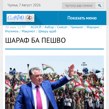
Ҷумъа, 7 Август 2026
Показать меню
26 июн 12:07
АСОСӢ
/
Ахбор
/
Сиёсат
/
Ҷамъият
/
Фарҳанг
/
Иҷтимоъ
/
Мақомот
/
Шеъру адаб
ШАРАФ БА ПЕШВО