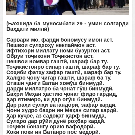
(Бахшида ба муносибати 29 - умин солгарди
Ваҳдати миллӣ)
Сарвари мо, фарди бономусу имон аст.
Пешвои сулҳхоҳу некпаймон аст.
Ифтихори миллату номи бузургон аст.
Обруи тоҷикони Тоҷикистон аст.
Пешвои номвар гаштӣ, шараф бар ту.
Тоҷикистонро сипар гаштӣ, шараф бар ту.
Соҳиби фатҳу зафар гаштӣ, шараф бар ту.
Халқро ҷону ҷигар гаштӣ, шараф ба ту.
Оташи ҷанги Ватан хомӯш бинмудӣ.
Дарди миллатро ба ҷонат гӯш бинмудӣ.
Баҳри Меҳан ҳастию ҷонат фидо гардид,
Ҳар ятимеро, ки дар оғӯш бинмудӣ.
Дар раҳи сулҳи ватандорӣ, зафар кардӣ.
Ҷони худро баҳри ин Меҳан сипар кардӣ.
Ҳар куҷое, аз садоқат ҳарф бинмуда,
Сулҳро дар рӯйи дунё роҳбар кардӣ.
Тоҷики бонангу орию вафодорӣ.
Хоки поки ин Ватанро пос медорӣ.