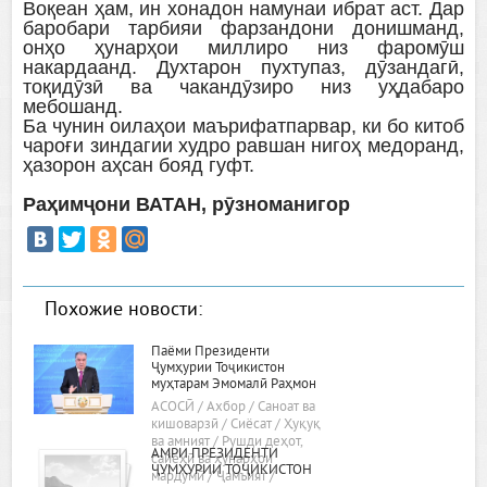
Воқеан ҳам, ин хонадон намунаи ибрат аст. Дар
баробари тарбияи фарзандони донишманд,
онҳо ҳунарҳои миллиро низ фаромӯш
накардаанд. Духтарон пухтупаз, дӯзандагӣ,
тоқидӯзӣ ва чакандӯзиро низ уҳдабаро
мебошанд.
Ба чунин оилаҳои маърифатпарвар, ки бо китоб
чароғи зиндагии худро равшан нигоҳ медоранд,
ҳазорон аҳсан бояд гуфт.
Раҳимҷони ВАТАН, рӯзноманигор
Похожие новости:
Паёми Президенти
Ҷумҳурии Тоҷикистон
муҳтарам Эмомалӣ Раҳмон
«Дар бораи самтҳои асосии
АСОСӢ / Ахбор / Саноат ва
сиёсати дохилӣ ва хориҷии
кишоварзӣ / Сиёсат / Ҳуқуқ
ҷумҳурӣ»
ва амният / Рушди деҳот,
АМРИ ПРЕЗИДЕНТИ
сайёҳӣ ва ҳунарҳои
ҶУМҲУРИИ ТОҶИКИСТОН
мардумӣ / Ҷамъият /