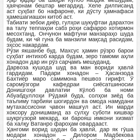
ҳаяҷонам бештар мегардид. Хеле дилписанд
аст суҳбат бо нафароне, ки дӯсту ҳамнафаси
ҳамешагиашон китоб аст.
Табиати зебои диёр, гулҳои шукуфтаи дарахтон
ва талу теппаҳои сабз роҳи сафарро хотирмон
месохтанд. Ончунон мафтуни манзараҳо шуда
будам, ки чӣ гуна ба манзили мақсад расидам,
эҳсос накардам.
Рӯзи якшанбе буд. Махсус ҳамин рӯзро барои
суҳбат интихоб карда будам, зеро тамоми аҳли
хонадон дар ин рӯз сарҷамъ мешуданд.
Дарвоза кушода шуд ва ман вориди ҳавлӣ
гардидам. Падари хонадон – Ҳасанзода
Бахтиёр маро самимона пешвоз гирифт. Ӯ
саромӯзгори кафедраи сиёсатшиносии
Донишгоҳи давлатии Кӯлоб ба номи
Абуабдуллоҳи Рӯдакӣ буда, солҳои зиёд ба
таълиму тарбияи шогирдон ва омода намудани
мутахассисони ҷавон машғул аст. Ин марди
хоксору донишманд аз сулҳу суботи кишвар
шукргузорӣ мекард, ки барояш имкони хизмат
ба халқу Ватанро фароҳам овардааст.
Ҳангоми ворид шудан ба ҳавлӣ, дар як гӯша
модари хонадон – Дилором Мадбекова