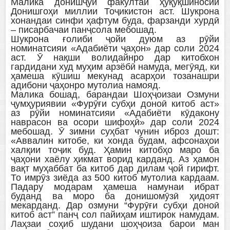
Малика донишҷӯи факултаи ҳуқуқшиносии
Донишгоҳи миллии Тоҷикистон аст. Шукрона
хонандаи синфи ҳафтум буда, фарзанди хурдӣ
– писарбачаи панҷсола мебошад.
Шукрона ғолиби ҷойи дуюм аз рӯйи
номинатсияи «Адабиёти ҷаҳон» дар соли 2024
аст. Ӯ нақши волидайнро дар китобхон
гардидани худ муҳим арзёбӣ намуда, мегӯяд, ки
ҳамеша кӯшиш мекунад асарҳои тозанашри
адибони ҷаҳонро мутолиа намояд.
Малика бошад, барандаи Шоҳҷоизаи Озмуни
ҷумҳуриявии «Фурӯғи субҳи доноӣ китоб аст»
аз рӯйи номинатсияи «Адабиёти кӯдакону
наврасон ва осори шифоҳӣ» дар соли 2024
мебошад. Ӯ зимни суҳбат чунин иброз дошт:
«Аввалин китобе, ки хонда будам, афсонаҳои
халқии тоҷик буд. Ҳамин китобҳо маро ба
ҷаҳони хаёлу ҳикмат ворид карданд. Аз ҳамон
вақт муҳаббат ба китоб дар дилам ҷой гирифт.
То имрӯз зиёда аз 500 китоб мутолиа кардаам.
Падару модарам ҳамеша намунаи ибрат
буданд ва моро ба донишомӯзӣ ҳидоят
мекарданд. Дар озмуни “Фурӯғи субҳи доноӣ
китоб аст” панҷ сол пайиҳам иштирок намудам.
Лаҳзаи соҳиб шудани шоҳҷоиза барои ман