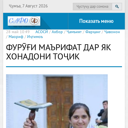
Ҷумъа, 7 Август 2026
Показать меню
28 май 10:49
АСОСӢ
/
Ахбор
/
Ҷамъият
/
Фарҳанг
/
Ҷавонон
/
Маориф
/
Иҷтимоъ
ФУРӮҒИ МАЪРИФАТ ДАР ЯК
ХОНАДОНИ ТОҶИК