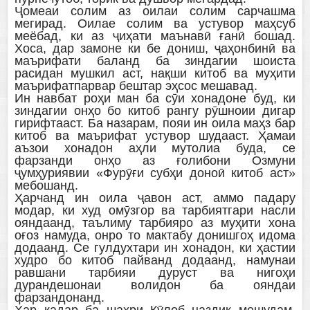
Ҷомеаи солим аз оилаи солим сарчашма
мегирад. Оилае солим ва устувор маҳсуб
меёбад, ки аз ҷиҳати маънавӣ ғанӣ бошад.
Хоса, дар замоне ки бе дониш, ҷаҳонбинӣ ва
маърифати баланд ба зиндагии шоиста
расидан мушкил аст, нақши китоб ва муҳити
маърифатпарвар бештар эҳсос мешавад.
Ин навбат роҳи ман ба сӯи хонадоне буд, ки
зиндагии онҳо бо китоб рангу рӯшноии дигар
гирифтааст. Ба назарам, пояи ин оила маҳз бар
китоб ва маърифат устувор шудааст. Ҳамаи
аъзои хонадон аҳли мутолиа буда, се
фарзанди онҳо аз ғолибони Озмуни
ҷумҳуриявии «Фурӯғи субҳи доноӣ китоб аст»
мебошанд.
Ҳарчанд ин оила ҷавон аст, аммо падару
модар, ки худ омӯзгор ва тарбиятгари насли
ояндаанд, таълиму тарбияро аз муҳити хона
оғоз намуда, онро то мактабу донишгоҳ идома
додаанд. Се гулдухтари ин хонадон, ки ҳастии
худро бо китоб пайванд додаанд, намунаи
равшани тарбияи дуруст ва нигоҳи
дурандешонаи волидон ба ояндаи
фарзандонанд.
Ҳар қадар ба шаҳри Кӯлоб наздик мешудам,