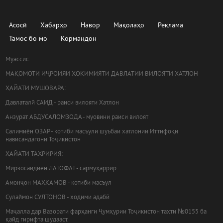
Асосӣ
Хабарҳо
Навор
Мақолаҳо
Реклама
Тамос бо мо
Кормандон
Муассис:
МАҚОМОТИ ИҶРОИЯИ ҲОКИМИЯТИ ДАВЛАТИИ ВИЛОЯТИ ХАТЛОН
ҲАЙАТИ МУШОВАРА:
Давлаталӣ САИД - раиси вилояти Хатлон
Анзурат АБДУСАЛОМЗОДА - муовини раиси вилоят
Салимиён ОЗАР - котиби масъули шуъбаи хатлонии Иттифоқи
нависандагони Тоҷикистон
ҲАЙАТИ ТАҲРИРИЯ:
Мирзосаидиён ЛАТОФАТ - сармуҳаррир
Амонҷон МАҲКАМОВ - котиби масъул
Сулаймон СУЛТОНОВ - ходими адабӣ
Маҷалла дар Вазорати фарҳанги Ҷумҳурии Тоҷикистон таҳти №0155 ба
қайд гирифта шудааст.