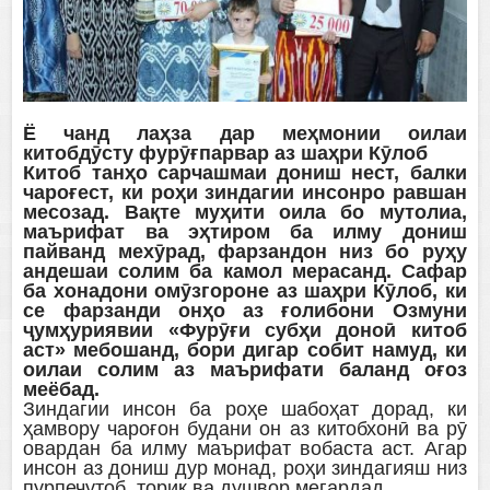
Ё чанд лаҳза дар меҳмонии оилаи
китобдӯсту фурӯғпарвар аз шаҳри Кӯлоб
Китоб танҳо сарчашмаи дониш нест, балки
чароғест, ки роҳи зиндагии инсонро равшан
месозад. Вақте муҳити оила бо мутолиа,
маърифат ва эҳтиром ба илму дониш
пайванд мехӯрад, фарзандон низ бо руҳу
андешаи солим ба камол мерасанд. Сафар
ба хонадони омӯзгороне аз шаҳри Кӯлоб, ки
се фарзанди онҳо аз ғолибони Озмуни
ҷумҳуриявии «Фурӯғи субҳи доноӣ китоб
аст» мебошанд, бори дигар собит намуд, ки
оилаи солим аз маърифати баланд оғоз
меёбад.
Зиндагии инсон ба роҳе шабоҳат дорад, ки
ҳамвору чароғон будани он аз китобхонӣ ва рӯ
овардан ба илму маърифат вобаста аст. Агар
инсон аз дониш дур монад, роҳи зиндагияш низ
пурпечутоб, торик ва душвор мегардад.