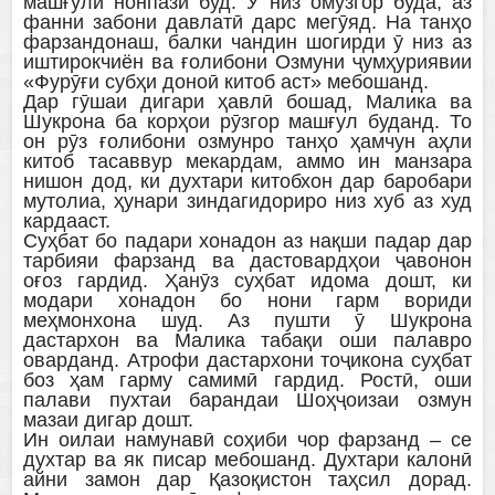
машғули нонпазӣ буд. Ӯ низ омӯзгор буда, аз
фанни забони давлатӣ дарс мегӯяд. На танҳо
фарзандонаш, балки чандин шогирди ӯ низ аз
иштирокчиён ва ғолибони Озмуни ҷумҳуриявии
«Фурӯғи субҳи доноӣ китоб аст» мебошанд.
Дар гӯшаи дигари ҳавлӣ бошад, Малика ва
Шукрона ба корҳои рӯзгор машғул буданд. То
он рӯз ғолибони озмунро танҳо ҳамчун аҳли
китоб тасаввур мекардам, аммо ин манзара
нишон дод, ки духтари китобхон дар баробари
мутолиа, ҳунари зиндагидориро низ хуб аз худ
кардааст.
Суҳбат бо падари хонадон аз нақши падар дар
тарбияи фарзанд ва дастовардҳои ҷавонон
оғоз гардид. Ҳанӯз суҳбат идома дошт, ки
модари хонадон бо нони гарм вориди
меҳмонхона шуд. Аз пушти ӯ Шукрона
дастархон ва Малика табақи оши палавро
оварданд. Атрофи дастархони тоҷикона суҳбат
боз ҳам гарму самимӣ гардид. Ростӣ, оши
палави пухтаи барандаи Шоҳҷоизаи озмун
мазаи дигар дошт.
Ин оилаи намунавӣ соҳиби чор фарзанд – се
духтар ва як писар мебошанд. Духтари калонӣ
айни замон дар Қазоқистон таҳсил дорад.