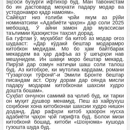
эҳсоси бузурги ифтихор буд. Ман тавонистам
бо ин дастовард меҳнати падару модар ва
устодонамро қадр намоям».
Сайёҳат низ ғолиби ҷойи якум аз рӯйи
номинатсияи «Адабиёти ҷаҳон» дар соли 2025
мебошад. Ӯ айни замон дар муассисаи
таълимии Қазоқистон таҳсил дорад.
Ба гуфтаи ӯ, муҳаббат ба китоб аз модар оғоз
шудааст: «Дар кӯдакӣ бештар модарамро
китобхон медидам. Мо бо ҳам байтбарак
мекардем ва ҳар дафъа аз ӯ шеърҳои нав
мешунидем. Ин шавқи моро бештар мекард.
Пирӯзӣ дар озмун натиҷаи шаш соли талош
буд. Аз китобҳое, ки мутолиа кардаам, романи
“Гузаргоҳи тӯфонӣ”-и Эмили Бронте бештар
писандам аст. Орзу дорам дар оянда мисли
падару модарам китобхонаи шахсии худро
дошта бошам».
Суҳбат ончунон самимӣ ва ҷолиб буд, ки тарки
он муҳит душвор менамуд. Пеш аз хайрухуш
соҳибони хона китобхонаи шахсии худро нишон
доданд. Дар рафҳои китоб ҳазорон нусха
адабиёти ҷаҳон ҷой гирифта буд. Болои мизи
китобхонӣ бошад, китоби «Шоҳнома» кушода
гузошта шуда буд.