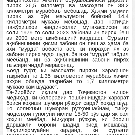
пирях 26,5 километр ва масоҳати он 38,2
километри мураббаъ мебошад. Ҳаҷми умумии
пирях аз рӯи маълумоти бойгонӣ 14,4
киллометри мукааб мебошад. Дар натиҷаи
пажӯҳишҳои чандинсолаи мутахассисон аз
соли 1979 то соли 2023 забонаи ин пирях беш
аз 2000 метр ақибнишинӣ кардааст. Суръати
ақибнишинии қисми забони он пеш аз ҳама ба
яхи “мурда” вобаста аст, ки пораҳои ях аз
забони пирях ҷудо шуда, ба яхи “мурда” табдил
меёбанд, ин ба ақибнишинии забони пирях
таъсири ҷиддӣ мерасонад.
Бояд гуфт, ки масоҳати пиряхи Зарафшон
тақрибан то 1,35 киллометри мураббаъ ҳаҷми
яхҳои обшуда тақрибан то 1,7 киллометри
мукааб кам шудааст.
Тағйирёбии иқлим дар Тоҷикистон нишон
медиҳад, ки болоравии пешбинишудаи ҳарорат
боиси коҳиши шумори рӯзҳои сардӣ хоҳад шуд.
То соли2050 шумораи рӯзҳоишабнам, тибқи
моделҳои гуногуни иқлим 15-50 рӯз дар як сол
коҳиш меёбад. Миқдори рӯзҳое, ки бориш
даршакли борони шадид зиёд мешавад.
Таҳлилҳомуайян карданд, ки суръати