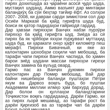
пирях дохилшуда аз ҷараёни асосӣ ҷудо шуда,
мустақил шуданд. Аммо вазъият дар минтақаи
баландкӯҳ ба сӯи беҳтар тағйир ёфт. Аз солҳои
2007- 2008, ки давраи сарди зимистони сол дар
Осиёи Марказӣ ба қайд гирифта шуда буд,
боиси як қатор падидаҳои ғайриодӣ гардид.
Дар ҳавзаи пиряхҳои Ванҷях набзи пурзӯри
пиряхҳо ба қайд гирифта шуд. Зиёда аз сӣ
пирях ба як ҷӯйбори яхҳои пурқувват муттаҳид
шуда буд, ки ҳаракати онҳо ҳафт километр пеш
мерафт. Пиряхи Бивачный, ки яке аз
калонтарин шохобҳои соҳили чап мебошад, ба
тарафи чапи пиряхи Ванҷях часпида, бо ҳамин
барои зиёд шудани массаи пиряхҳои гиреҳи
Ванҷях замина ба вуљуд овард.
Гармо пас аз Ванҷях дуюмин пиряхи
калонтарин дар Помир мебошад. Вай дар
байни нишебиҳои баланди пуштаҳои Пётри
якум ва Дарвоз воқеъ буда, бо пуштаи
Академияи миллии илмҳо ҳам бархурд дорад.
Дар болои он қуллаҳои баландтарини
Тоҷикистон воқеъ гардидаанд. Дарёи Гармо, ки
аз пирях љорӣ мешавад, аз тарафи рост ба
дарёи Қирғизоб ва аз тарафи чап ба дарёи
Бохуд љорӣ мешавад.