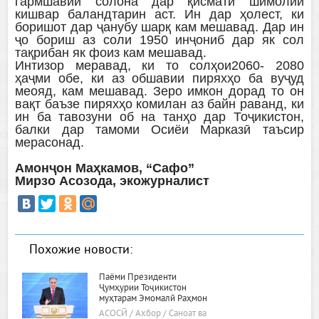
гармшавии солона дар қисмати шимолии
кишвар баландтарин аст. Ин дар ҳолест, ки
боришот дар ҷанубу шарқ кам мешавад. Дар ин
ҷо бориш аз соли 1950 инҷониб дар як сол
тақрибан як фоиз кам мешавад.
Интизор меравад, ки то солҳои2060- 2080
ҳаҷми обе, ки аз обшавии пиряхҳо ба вуҷуд
меояд, кам мешавад. Зеро имкон дорад то он
вақт баъзе пиряхҳо комилан аз байн раванд, ки
ин ба тавозуни об на танҳо дар Тоҷикистон,
балки дар тамоми Осиёи Марказӣ таъсир
мерасонад.
Амонҷон Маҳкамов, “Сафо”
Мирзо Асозода, экожурналист
Похожие новости:
Паёми Президенти
Ҷумҳурии Тоҷикистон
муҳтарам Эмомалӣ Раҳмон
«Дар бораи самтҳои асосии
АСОСӢ / Ахбор / Саноат ва