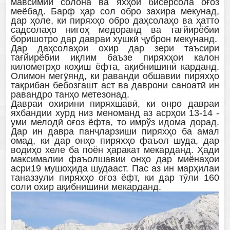
мавсимии солона ва яхҳои бисёрсола оғоз
меёбад. Барф ҳар сол обро захира мекунад,
дар ҳоле, ки пиряхҳо обро даҳсолаҳо ва ҳатто
садсолаҳо нигоҳ медоранд ва тағйирёбии
боришотро дар давраи хушкӣ ҷуброн мекунанд.
Дар даҳсолаҳои охир дар зери таъсири
тағйирёбии иқлим баъзе пиряхҳои калон
километрҳо коҳиш ёфта, ақибнишинӣ карданд.
Олимон мегӯянд, ки раванди обшавии пиряхҳо
тақрибан бебозгашт аст ва даврони саноатӣ ин
равандро танҳо метезонад.
Давраи охирини пиряхшавӣ, ки онро давраи
яхбандии хурд низ меноманд аз асрҳои 13-14 -
уми мелодӣ оғоз ёфта, то имрўз идома дорад.
Дар ин давра панҷларзиши пиряхҳо ба амал
омад, ки дар онҳо пиряхҳо фаъол шуда, дар
водиҳо хеле ба поён ҳаракат мекарданд. Ҳади
максималии фаъолшавии онҳо дар миёнаҳои
асри19 мушоҳида шудааст. Пас аз ин марҳилаи
таназзули пиряхҳо оғоз ёфт, ки дар тӯли 160
соли охир ақибнишинӣ мекарданд.