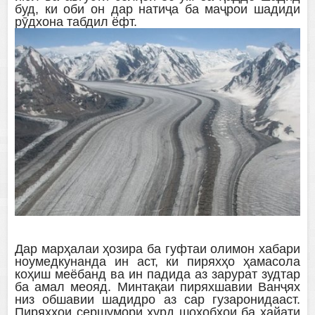
буд, ки оби он дар натиҷа ба маҷрои шадиди
рӯдхона табдил ёфт.
Дар марҳалаи ҳозира ба гуфтаи олимон хабари
ноумедкунанда ин аст, ки пиряхҳо ҳамасола
коҳиш меёбанд ва ин падида аз зарурат зудтар
ба амал меояд. Минтақаи пиряхшавии Ванҷях
низ обшавии шадидро аз сар гузаронидааст.
Пиряхҳои сершумори хурд шохобҳои ба ҳайати