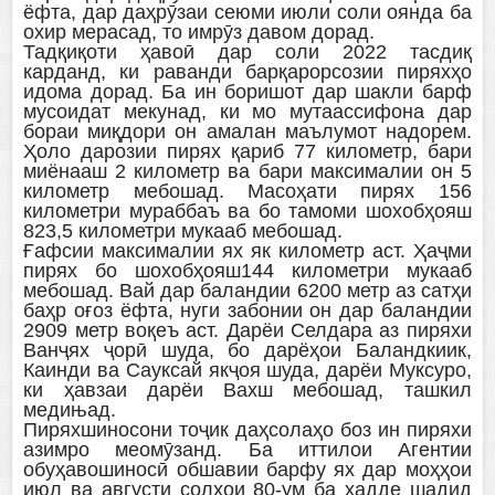
ёфта, дар даҳрӯзаи сеюми июли соли оянда ба
охир мерасад, то имрӯз давом дорад.
Тадқиқоти ҳавоӣ дар соли 2022 тасдиқ
карданд, ки раванди барқарорсозии пиряхҳо
идома дорад. Ба ин боришот дар шакли барф
мусоидат мекунад, ки мо мутаассифона дар
бораи миқдори он амалан маълумот надорем.
Ҳоло дарозии пирях қариб 77 километр, бари
миёнааш 2 километр ва бари максималии он 5
километр мебошад. Масоҳати пирях 156
километри мураббаъ ва бо тамоми шохобҳояш
823,5 километри мукааб мебошад.
Ғафсии максималии ях як километр аст. Ҳаҷми
пирях бо шохобҳояш144 километри мукааб
мебошад. Вай дар баландии 6200 метр аз сатҳи
баҳр оғоз ёфта, нуги забонии он дар баландии
2909 метр воқеъ аст. Дарёи Селдара аз пиряхи
Ванҷях ҷорӣ шуда, бо дарёҳои Баландкиик,
Каинди ва Сауксай якҷоя шуда, дарёи Муксуро,
ки ҳавзаи дарёи Вахш мебошад, ташкил
медињад.
Пиряхшиносони тоҷик даҳсолаҳо боз ин пиряхи
азимро меомӯзанд. Ба иттилои Агентии
обуҳавошиносӣ обшавии барфу ях дар моҳҳои
июл ва августи солҳои 80-ум ба ҳадде шадид