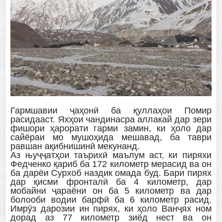
Гармшавии ҷаҳонӣ ба қуллаҳои Помир
расидааст. Яхҳои чандинасра аллакай дар зери
фишори ҳарорати гарми замин, ки ҳоло дар
сайёраи мо мушоҳида мешавад, ба таври
равшан ақибнишинӣ мекунанд.
Аз њуҷҷатҳои таърихӣ маълум аст, ки пиряхи
Федченко қариб ба 172 километр мерасид ва он
ба дарёи Сурхоб наздик омада буд. Бари пирях
дар қисми фронталӣ ба 4 километр, дар
мобайни ҷараёни он ба 5 километр ва дар
болооби водии барфӣ ба 6 километр расид.
Имрӯз дарозии ин пирях, ки ҳоло Ванҷях ном
дорад аз 77 километр зиёд нест ва он