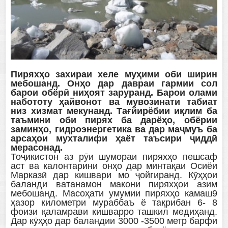
Пиряхҳо захираи хеле муҳими оби ширин
мебошанд. Онҳо дар давраи гармии сол
барои обёрӣ ниҳоят заруранд. Барои олами
набототу ҳайвонот ва мувозинати табиат
низ хизмат мекунанд. Тағйирёбии иқлим ба
таъмини оби пирях ба дарёҳо, обёрии
заминҳо, гидроэнергетика ва дар маҷмуъ ба
арсаҳои мухталифи ҳаёт таъсири ҷиддӣ
мерасонад.
Тоҷикистон аз рӯи шумораи пиряхҳо пешсаф
аст ва калонтарини онҳо дар минтақаи Осиёи
Марказӣ дар кишвари мо ҷойгиранд. Кӯҳҳои
баланди ватанамон макони пиряхҳои азим
мебошанд. Масоҳати умумии пиряхҳо камаш9
ҳазор километри мураббаъ ё тақрибан 6- 8
фоизи қаламрави кишварро ташкил медиҳанд.
Дар кӯҳҳо дар баландии 3000 -3500 метр барфи