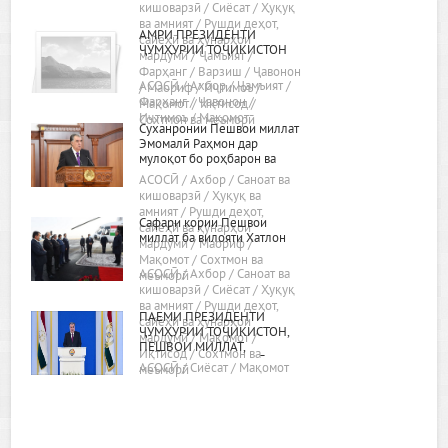
сиёсати дохилӣ ва хориҷии
кишоварзӣ / Сиёсат / Ҳуқуқ
ҷумҳурӣ»
ва амният / Рушди деҳот,
АМРИ ПРЕЗИДЕНТИ
сайёҳӣ ва ҳунарҳои
ҶУМҲУРИИ ТОҶИКИСТОН
мардумӣ / Ҷамъият /
Фарҳанг / Варзиш / Ҷавонон
АСОСӢ / Ахбор / Ҷамъият /
/ Маориф / Иҷтимоъ /
Фарҳанг / Ҷавонон /
Мақомот / Иқтисод /
Иҷтимоъ / Мақомот
Сохтмон ва меъморӣ
Суханронии Пешвои миллат
Эмомалӣ Раҳмон дар
мулоқот бо роҳбарон ва
фаъолони вилояти Хатлон
АСОСӢ / Ахбор / Саноат ва
24.02.2022, шаҳри Бохтар
кишоварзӣ / Ҳуқуқ ва
амният / Рушди деҳот,
Сафари кории Пешвои
сайёҳӣ ва ҳунарҳои
миллат ба вилояти Хатлон
мардумӣ / Маориф /
Мақомот / Сохтмон ва
АСОСӢ / Ахбор / Саноат ва
меъморӣ
кишоварзӣ / Сиёсат / Ҳуқуқ
ва амният / Рушди деҳот,
ПАЁМИ ПРЕЗИДЕНТИ
сайёҳӣ ва ҳунарҳои
ҶУМҲУРИИ ТОҶИКИСТОН,
мардумӣ / Мақомот /
ПЕШВОИ МИЛЛАТ,
Иқтисод / Сохтмон ва
МУҲТАРАМ ЭМОМАЛӢ
АСОСӢ / Сиёсат / Мақомот
меъморӣ
РАҲМОН БА МАҶЛИСИ ОЛӢ