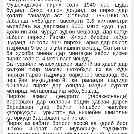
Мушоҳидаҳои пирях соли 1940 cap шуда
буданд. Онҳо нишон доданд, ки пирях дар
ҳолати таназзул аст. Солњои 1985-1990 аз
забонаш яхбандии масоҳати 3,5 киллометри
мураббаъ ва дарозиаш 3600 метр ҷудо шуд.
Ҳоло ин яхи “мурда” зуд об мешавад. Дар сатҳи
забони пиряхи Гармо кўлҳои бисёре пайдо
шуданд. То соли 2021 пиряхи Гармо дар як сол
тақрибан 9 метр ақибнишинӣ мекард. Сатњи он
ба ҳисоби миёна дар минтақаи зебои қисми
пирях соле 2- 4 метр паст мешуд.
Ба туфайли мушоҳидаҳои заминӣ ва ҳавоӣ дар
солҳои охир массаи шохобҳои ях ва худи
пиряхи Гармо тадриҷан барқарор мешавад. Ва
пешгӯии муқаддамотӣ, ки раванди шадиди
обшавии пирях дар ояндаи наздик суръат
мегирад, метавонад иштибоҳ бошад.
Пиряхи азими дендрити (дарахмонанди)
Зарафшон дар болооби водии ҳавзаи дарёи
Зарафшон дар байни нишебии ҷанубии
қаторкӯҳҳои Туркистон ва нишебии шимолии
қаторкӯҳи Зарафшон ҷойгир аст.
Пирях аз қабати болоии асосӣ ва қариб бист
шохоб иборат аст. Мувофиқи тадқиқоти
чандинсолаи Агентии обуҳавошиносӣ дарозии