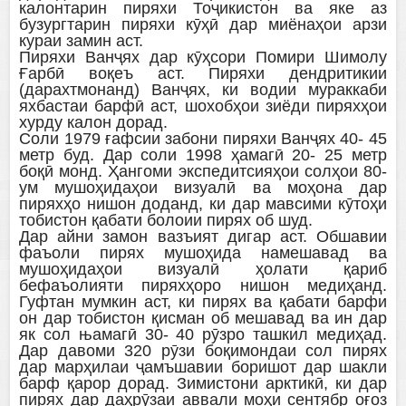
калонтарин пиряхи Тоҷикистон ва яке аз
бузургтарин пиряхи кӯҳӣ дар миёнаҳои арзи
кураи замин аст.
Пиряхи Ванҷях дар кӯҳсори Помири Шимолу
Ғарбӣ воқеъ аст. Пиряхи дендритикии
(дарахтмонанд) Ванҷях, ки водии мураккаби
яхбастаи барфӣ аст, шохобҳои зиёди пиряхҳои
хурду калон дорад.
Соли 1979 ғафсии забони пиряхи Ванҷях 40- 45
метр буд. Дар соли 1998 ҳамагӣ 20- 25 метр
боқӣ монд. Ҳангоми экспедитсияҳои солҳои 80-
ум мушоҳидаҳои визуалӣ ва моҳона дар
пиряхҳо нишон доданд, ки дар мавсими кӯтоҳи
тобистон қабати болоии пирях об шуд.
Дар айни замон вазъият дигар аст. Обшавии
фаъоли пирях мушоҳида намешавад ва
мушоҳидаҳои визуалӣ ҳолати қариб
бефаъолияти пиряхҳоро нишон медиҳанд.
Гуфтан мумкин аст, ки пирях ва қабати барфи
он дар тобистон қисман об мешавад ва ин дар
як сол њамагӣ 30- 40 рӯзро ташкил медиҳад.
Дар давоми 320 рӯзи боқимондаи сол пирях
дар марҳилаи ҷамъшавии боришот дар шакли
барф қарор дорад. Зимистони арктикӣ, ки дар
пирях дар даҳрӯзаи аввали моҳи сентябр оғоз