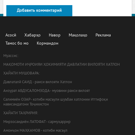
Добавить комментарий
Асосӣ
Хабарҳо
Навор
Мақолаҳо
Реклама
Тамос бо мо
Кормандон
Муассис:
МАҚОМОТИ ИҶРОИЯИ ҲОКИМИЯТИ ДАВЛАТИИ ВИЛОЯТИ ХАТЛОН
ҲАЙАТИ МУШОВАРА:
Давлаталӣ САИД - раиси вилояти Хатлон
Анзурат АБДУСАЛОМЗОДА - муовини раиси вилоят
Салимиён ОЗАР - котиби масъули шуъбаи хатлонии Иттифоқи
нависандагони Тоҷикистон
ҲАЙАТИ ТАҲРИРИЯ:
Мирзосаидиён ЛАТОФАТ - сармуҳаррир
Амонҷон МАҲКАМОВ - котиби масъул