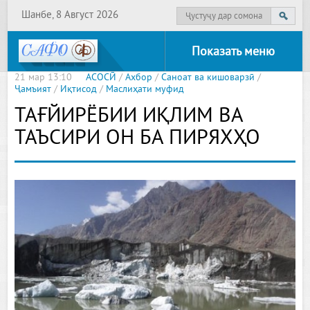
Шанбе, 8 Август 2026
Показать меню
21 мар 13:10
АСОСӢ
/
Ахбор
/
Саноат ва кишоварзӣ
/
Ҷамъият
/
Иқтисод
/
Маслиҳати муфид
ТАҒЙИРЁБИИ ИҚЛИМ ВА
ТАЪСИРИ ОН БА ПИРЯХҲО