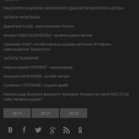
МАҚОМОТИ ИҶРОИЯИ ҲОКИМИЯТИ ДАВЛАТИИ ВИЛОЯТИ ХАТЛОН
ҲАЙАТИ МУШОВАРА:
Давлаталӣ САИД - раиси вилояти Хатлон
Анзурат АБДУСАЛОМЗОДА - муовини раиси вилоят
Салимиён ОЗАР - котиби масъули шуъбаи хатлонии Иттифоқи
нависандагони Тоҷикистон
ҲАЙАТИ ТАҲРИРИЯ:
Мирзосаидиён ЛАТОФАТ - сармуҳаррир
Амонҷон МАҲКАМОВ - котиби масъул
Сулаймон СУЛТОНОВ - ходими адабӣ
Маҷалла дар Вазорати фарҳанги Ҷумҳурии Тоҷикистон таҳти №0155 ба
қайд гирифта шудааст.