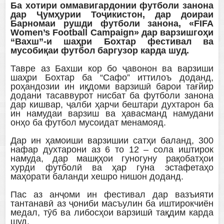
Ба хотири оммавигардонии футболи занона
дар Ҷумҳурии Тоҷикистон, дар доираи
Барномаи рушди футболи занона, «FIFA
Women’s Football Campaign» дар варзишгоҳи
“Вахш”-и шаҳри Бохтар фестивал ва
мусобиқаи футбол баргузор карда шуд.
Тавре аз Бахши кор бо ҷавонон ва варзиши
шаҳри Бохтар ба “Сафо” иттилоъ доданд,
роҳандозии ин иқдоми варзишӣ барои тағйир
додани тасаввурот нисбат ба футболи занона
дар кишвар, ҷалби ҳарчи бештари духтарон ба
ин намудаи варзиш ва ҳавасманд намудани
онҳо ба футбол мусоидат менамояд.
Дар ин ҳамоиши варзишии сатҳи баланд, 300
нафар духтарони аз 6 то 12 – сола иштирок
намуда, дар машқҳои гуногуну рақобатҳои
хурди футболӣ ва ҳар гуна эстафетаҳо
маҳорати баланди хешро нишон доданд.
Пас аз анҷоми ин фестивал дар вазъияти
тантанавӣ аз ҷониби масъулин ба иштирокчиён
медал, тӯб ва либосҳои варзишӣ тақдим карда
шуд.