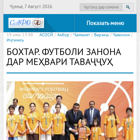
Ҷумъа, 7 Август 2026
Показать меню
19 июн 13:48
АСОСӢ
/
Ахбор
/
Ҷамъият
/
Варзиш
/
Ҷавонон
/
Иҷтимоъ
БОХТАР. ФУТБОЛИ ЗАНОНА
ДАР МЕҲВАРИ ТАВАҶҶУҲ