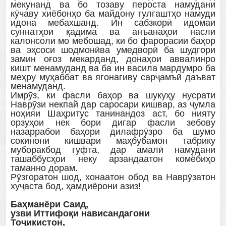
мекунанд ва бо тозаву пероста намудани
кӯчаву хиёбонҳо ба майдону гулгаштҳо намуди
идона мебахшанд. Ин сабзкорӣ идомаи
суннатҳои қадима ва анъанаҳои насли
калонсоли мо мебошад, ки бо фарорасии баҳор
ва эҳсоси шодмонӣва умедворӣ ба шудгори
замин оғоз мекарданд, донаҳои аввалинро
кишт менамуданд ва ба ин васила мардумро ба
меҳру муҳаббат ва ягонагиву сарҷамъӣ даъват
менамуданд.
Имрӯз, ки фасли баҳор ва шукуҳу нусрати
Наврӯзи некпай дар саросари кишвар, аз ҷумла
ноҳияи Шаҳритус танинандоз аст, бо нияту
орзуҳои нек бори дигар фасли зебову
назаррабои баҳори дилафрӯзро ба шумо
сокинони кишвари маҳбубамон табрику
муборакбод гуфта, дар амалӣ намудани
ташаббусҳои неку арзандаатон комёбиҳо
таманно дорам.
Рӯзгоратон шод, хонаатон обод ва Наврӯзатон
хуҷаста бод, ҳамдиёрони азиз!
Баҳманёри Саид,
узви Иттифоқи нависандагони
Тоҷикистон,