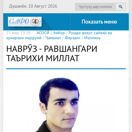
Душанбе, 10 Август 2026
Показать меню
21 мар 13:18
АСОСӢ
/
Ахбор
/
Рушди деҳот, сайёҳӣ ва
ҳунарҳои мардумӣ
/
Ҷамъият
/
Фарҳанг
/
Иҷтимоъ
НАВРӮЗ - РАВШАНГАРИ
ТАЪРИХИ МИЛЛАТ