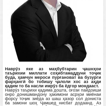
Наврӯз яке аз маҳбубтарин ҷашнҳои
таърихии миллати соҳибтамаддуни тоҷик
буда, ҳамчун мероси пурғановат ва бузурги
фарҳангӣ бо тобишу ҷалоли хос аз аҳди
қадим то ба насли имрӯз ба ёдгор мондааст.
Наврӯз таърихи қадима дошта, оғози пайдоиши
онро донишмандону ҳакимони асрҳои миёнаи
форсу тоҷик зиёда аз шаш ҳазор сол дониста
ба замони шоҳ Ҷамшед нисбат додаанд. Аз