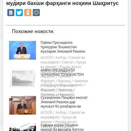
мудири бахши фарҳанги ноҳияи Шаҳритус
Похожие новости:
Паёми Президенти
Ҷумҳурии Тоҷикистон
муҳтарам Эмомалӣ Раҳмон
«Дар бораи самтҳои асосии
АСОСӢ / Ахбор / Саноат ва
сиёсати дохилӣ ва хориҷии
кишоварзӣ / Сиёсат / Ҳуқуқ
ҷумҳурӣ»
ва амният / Рушди деҳот,
АМРИ ПРЕЗИДЕНТИ
сайёҳӣ ва ҳунарҳои
ҶУМҲУРИИ ТОҶИКИСТОН
мардумӣ / Ҷамъият /
Фарҳанг / Варзиш / Ҷавонон
АСОСӢ / Ахбор / Ҷамъият /
/ Маориф / Иҷтимоъ /
Фарҳанг / Ҷавонон /
Мақомот / Иқтисод /
Иҷтимоъ / Мақомот
Сохтмон ва меъморӣ
Суханронии Пешвои миллат
Эмомалӣ Раҳмон дар
мулоқот бо роҳбарон ва
фаъолони вилояти Хатлон
АСОСӢ / Ахбор / Саноат ва
24.02.2022, шаҳри Бохтар
кишоварзӣ / Ҳуқуқ ва
амният / Рушди деҳот,
Сафари кории Пешвои
сайёҳӣ ва ҳунарҳои
миллат ба вилояти Хатлон