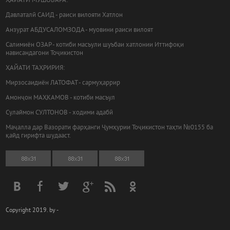
ҲАЙАТИ МУШОВАРА:
Давлаталӣ САИД - раиси вилояти Хатлон
Анзурат АБДУСАЛОМЗОДА - муовини раиси вилоят
Салимиён ОЗАР - котиби масъули шуъбаи хатлонии Иттифоқи
нависандагони Тоҷикистон
ҲАЙАТИ ТАҲРИРИЯ:
Мирзосаидиён ЛАТОФАТ - сармуҳаррир
Амонҷон МАҲКАМОВ - котиби масъул
Сулаймон СУЛТОНОВ - ходими адабӣ
Маҷалла дар Вазорати фарҳанги Ҷумҳурии Тоҷикистон таҳти №0155 ба
қайд гирифта шудааст.
Copyright 2019. by -