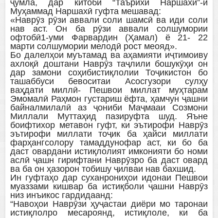
ҷумла, дар китоби “Таърихи Наршахӣ”-и
Муҳаммад Наршахӣ гуфта мешавад:
«Наврӯз рӯзи аввали соли шамсӣ ва иди соли
нав аст. Он ба рӯзи аввали солшумории
офтобӣ1-уми Фарвардин (Ҳамал) ё 21- 22
марти солшумории мелодӣ рост меояд».
Бо далелҳои муътамад ва аҳамияти иҷтимоиву
ахлоқӣ доштани Наврӯз таҷлили бошукӯҳи он
дар замони соҳибистиқлолии Тоҷикистон бо
ташаббуси бевоситаи Асосгузори сулҳу
ваҳдати миллӣ- Пешвои миллат муҳтарам
Эмомалӣ Раҳмон густариш ёфта, ҳамчун ҷашни
байналмилалӣ аз ҷониби Маҷмааи Созмони
Миллали Муттаҳид пазируфта шуд. Яъне
боифтихор метавон гуфт, ки эътирофи Наврӯз
эътирофи миллати тоҷик ба ҳайси миллати
фарҳангсолору тамаддунофар аст, ки бо ба
даст овардани истиқлолият имконияти бо номи
аслӣ ҷашн гирифтани Наврӯзро ба даст овард
ва ба он ҳазорон тобишу ҷилваи нав бахшид.
Ин гуфтаҳо дар суханрониҳои идонаи Пешвои
муаззами кишвар ба истиқболи ҷашни Наврӯз
низ инъикос гардидаанд:
“Навоҳои Наврӯзи ҳуҷастаи диёри мо таронаи
истиқлолро месароянд, истиқлоле, ки ба