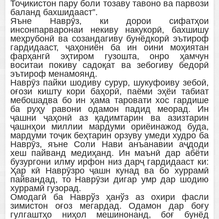
Тоҷикистон пару боли тозаву тавоно ва парвози
баланд бахшидааст”.
Яъне Наврӯз, ки дорои сифатҳои
инсонпарваронаи некиву накукорӣ, бахшишу
меҳрубонӣ ва созандагиву бунёдкорӣ эътироф
гардидааст, ҷаҳониён ба ин оини моҳиятан
фарҳангӣ эҳтиром гузошта, онро ҳамчун
воситаи покиву садоқат ва зебогиву бедорӣ
эътироф менамоянд.
Наврӯз пайки шодиву сурур, шукуфоиву зебоӣ,
оғози кишту кори баҳорӣ, паёми эҳёи табиат
мебошадва бо ин ҳама таровати хос гардише
ба руҳу равони одамон падид меорад. Ин
ҷашни ҷаҳонӣ аз қадимтарин ва азизтарин
ҷашнҳои миллии мардуми ориёинажод буда,
мардуми тоҷик беҳтарин орзуву умеди худро ба
Наврӯз, яъне Соли Нави анъанавии аҷдоди
хеш пайванд медиҳанд. Ин маънӣ дар абёти
бузургони илму ирфон низ дарҷ гардидааст ки:
Ҳар кӣ Наврӯзро ҷашн кунад ва бо хуррамӣ
пайвандад, то Наврӯзи дигар умр дар шодию
хуррамӣ гузорад.
Омодагӣ ба Наврўз ҳанўз аз охири фасли
зимистон оғоз мегардад. Одамон дар боғу
гулгаштҳо ниҳол мешинонанд, боғ бунёд